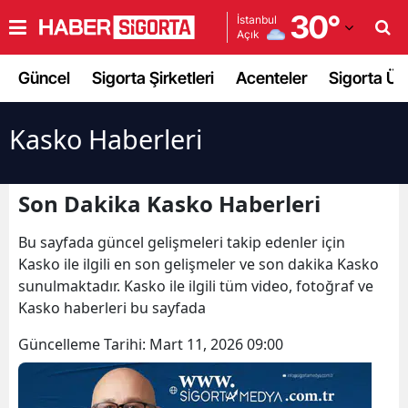
30
°
İstanbul
Açık
Adana
Güncel
Sigorta Şirketleri
Acenteler
Sigorta Ürü
Adıyaman
Afyonkarahisar
Kasko Haberleri
Ağrı
Son Dakika Kasko Haberleri
Amasya
Bu sayfada güncel gelişmeleri takip edenler için
Ankara
Kasko ile ilgili en son gelişmeler ve son dakika Kasko
Antalya
sunulmaktadır. Kasko ile ilgili tüm video, fotoğraf ve
Kasko haberleri bu sayfada
Artvin
Güncelleme Tarihi:
Mart 11, 2026 09:00
Aydın
Balıkesir