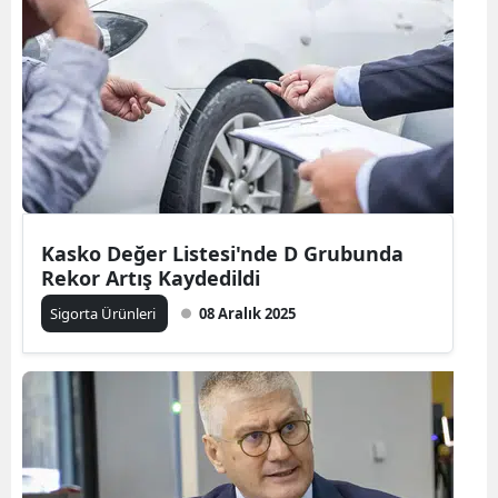
Samsun
Siirt
Sinop
Sivas
Tekirdağ
Kasko Değer Listesi'nde D Grubunda
Tokat
Rekor Artış Kaydedildi
Trabzon
Sigorta Ürünleri
08 Aralık 2025
Tunceli
Şanlıurfa
Uşak
Van