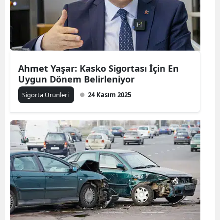
Yozgat
Zonguldak
Aksaray
Ahmet Yaşar: Kasko Sigortası İçin En
Uygun Dönem Belirleniyor
Bayburt
Sigorta Ürünleri
24 Kasım 2025
Karaman
Kırıkkale
Batman
Şırnak
Bartın
Ardahan
Iğdır