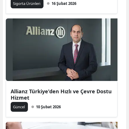
Sigorta Ürünleri
16 Şubat 2026
Malatya
Manisa
Kahramanmaraş
Mardin
Muğla
Muş
Nevşehir
Allianz Türkiye'den Hızlı ve Çevre Dostu
Niğde
Hizmet
Ordu
Güncel
10 Şubat 2026
Rize
Sakarya