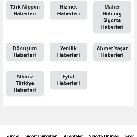
Türk Nippon
Hizmet
Maher
Haberleri
Haberleri
Holding
Sigorta
Haberleri
Dönüşüm
Yenilik
Ahmet Yaşar
Haberleri
Haberleri
Haberleri
Allianz
Eylül
Türkiye
Haberleri
Haberleri
Güncel
Sigorta Şirketleri
Acenteler
Sigorta Ürünleri
Ekon