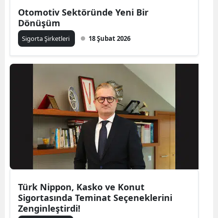
Otomotiv Sektöründe Yeni Bir
Mersin
Dönüşüm
İstanbul
Sigorta Şirketleri
18 Şubat 2026
İzmir
Kars
Kastamonu
Kayseri
Kırklareli
Kırşehir
Kocaeli
Türk Nippon, Kasko ve Konut
Konya
Sigortasında Teminat Seçeneklerini
Zenginleştirdi!
Kütahya