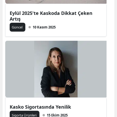
Yalova
Eylül 2025'te Kaskoda Dikkat Çeken
Artış
Karabük
Güncel
10 Kasım 2025
Kilis
Osmaniye
Düzce
Kasko Sigortasında Yenilik
Sigorta Ürünleri
15 Ekim 2025