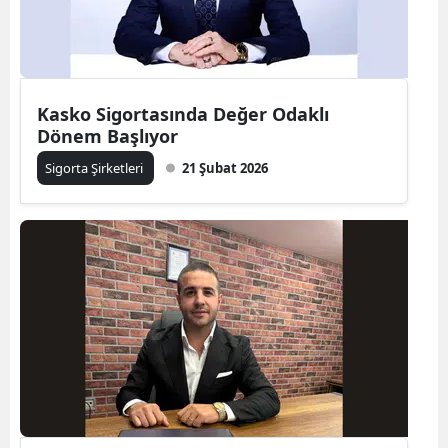
Edirne
Elazığ
Erzincan
Kasko Sigortasında Değer Odaklı
Dönem Başlıyor
Erzurum
Sigorta Şirketleri
21 Şubat 2026
Eskişehir
Gaziantep
Giresun
Gümüşhane
Hakkari
Hatay
Isparta