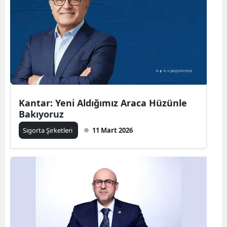
Bilecik
Bingöl
Bitlis
Bolu
Burdur
Kantar: Yeni Aldığımız Araca Hüzünle
Bakıyoruz
Bursa
Sigorta Şirketleri
11 Mart 2026
Çanakkale
Çankırı
Çorum
Denizli
Diyarbakır