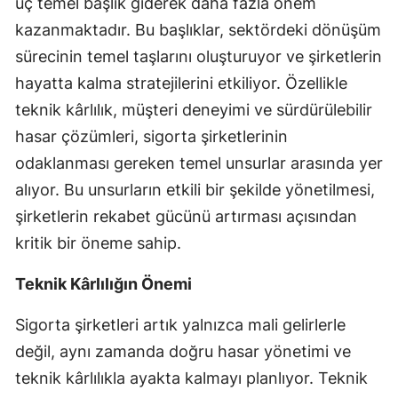
üç temel başlık giderek daha fazla önem
kazanmaktadır. Bu başlıklar, sektördeki dönüşüm
Yalova
sürecinin temel taşlarını oluşturuyor ve şirketlerin
Karabük
hayatta kalma stratejilerini etkiliyor. Özellikle
Kilis
teknik kârlılık, müşteri deneyimi ve sürdürülebilir
hasar çözümleri, sigorta şirketlerinin
Osmaniye
odaklanması gereken temel unsurlar arasında yer
Düzce
alıyor. Bu unsurların etkili bir şekilde yönetilmesi,
şirketlerin rekabet gücünü artırması açısından
kritik bir öneme sahip.
Teknik Kârlılığın Önemi
Sigorta şirketleri artık yalnızca mali gelirlerle
değil, aynı zamanda doğru hasar yönetimi ve
teknik kârlılıkla ayakta kalmayı planlıyor. Teknik