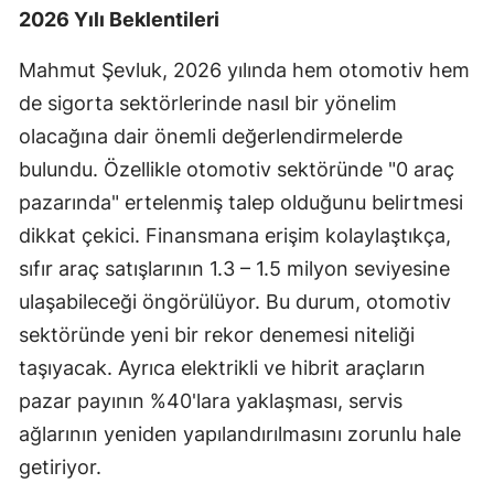
2026 Yılı Beklentileri
Mersin
Mahmut Şevluk, 2026 yılında hem otomotiv hem
İstanbul
de sigorta sektörlerinde nasıl bir yönelim
İzmir
olacağına dair önemli değerlendirmelerde
Kars
bulundu. Özellikle otomotiv sektöründe "0 araç
pazarında" ertelenmiş talep olduğunu belirtmesi
Kastamonu
dikkat çekici. Finansmana erişim kolaylaştıkça,
Kayseri
sıfır araç satışlarının 1.3 – 1.5 milyon seviyesine
ulaşabileceği öngörülüyor. Bu durum, otomotiv
Kırklareli
sektöründe yeni bir rekor denemesi niteliği
Kırşehir
taşıyacak. Ayrıca elektrikli ve hibrit araçların
Kocaeli
pazar payının %40'lara yaklaşması, servis
ağlarının yeniden yapılandırılmasını zorunlu hale
Konya
getiriyor.
Kütahya