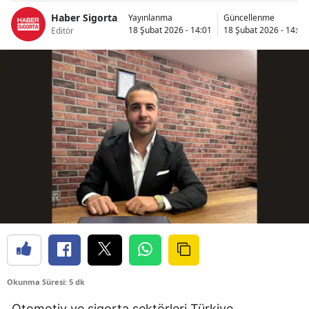
Bilecik
Haber Sigorta
Yayınlanma
Güncellenme
18 Şubat 2026 - 14:01
18 Şubat 2026 - 14:02
Editör
Bingöl
Bitlis
Bolu
Burdur
Bursa
Çanakkale
Çankırı
Çorum
Denizli
Okunma Süresi: 5 dk
Diyarbakır
Otomotiv ve sigorta sektörleri Türkiye