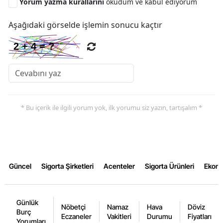
Yorum yazma kurallarını
okudum ve kabul ediyorum
Aşağıdaki görselde işlemin sonucu kaçtır
* Bu içerik ile ilgili yorum yok, ilk yorumu siz yazın, tartışalım *
Güncel
Sigorta Şirketleri
Acenteler
Sigorta Ürünleri
Ekon
Günlük
Nöbetçi
Namaz
Hava
Döviz
Burç
Eczaneler
Vakitleri
Durumu
Fiyatları
Yorumları