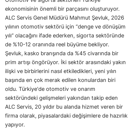
Edirne
ekonomisinin önemli bir parçasını oluşturuyor.
ALC Servis Genel Müdürü Mahmut Şevluk, 2026
Elazığ
yılının otomotiv sektörü için “denge ve dönüşüm
Erzincan
yılı” olacağını ifade ederken, sigorta sektöründe
Erzurum
de %10-12 oranında reel büyüme bekliyor.
Şevluk, kasko branşında da %45 civarında bir
Eskişehir
prim artışı öngörüyor. İki sektör arasındaki yakın
Gaziantep
ilişki ve birbirlerini nasıl etkiledikleri, yeni yılın
başında en çok merak edilen konulardan biri
Giresun
oldu. Türkiye'de otomotiv ve onarım
Gümüşhane
sektöründeki gelişmeleri yakından takip eden
Hakkari
ALC Servis, 20 yıldır bu alanda hizmet veren bir
firma olarak, piyasalardaki değişimlere de hazırlık
Hatay
yapıyor.
Isparta