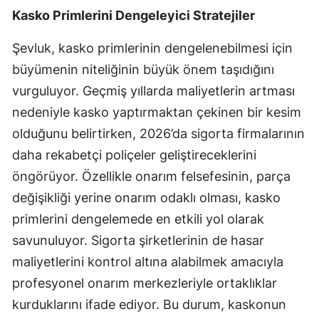
Kasko Primlerini Dengeleyici Stratejiler
Malatya
Şevluk, kasko primlerinin dengelenebilmesi için
Manisa
büyümenin niteliğinin büyük önem taşıdığını
Kahramanmaraş
vurguluyor. Geçmiş yıllarda maliyetlerin artması
Mardin
nedeniyle kasko yaptırmaktan çekinen bir kesim
olduğunu belirtirken, 2026’da sigorta firmalarının
Muğla
daha rekabetçi poliçeler geliştireceklerini
Muş
öngörüyor. Özellikle onarım felsefesinin, parça
değişikliği yerine onarım odaklı olması, kasko
Nevşehir
primlerini dengelemede en etkili yol olarak
Niğde
savunuluyor. Sigorta şirketlerinin de hasar
Ordu
maliyetlerini kontrol altına alabilmek amacıyla
profesyonel onarım merkezleriyle ortaklıklar
Rize
kurduklarını ifade ediyor. Bu durum, kaskonun
Sakarya