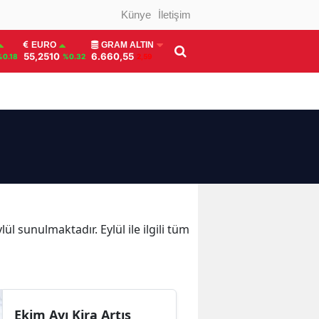
Künye
İletişim
EURO
GRAM ALTIN
55,2510
6.660,55
%0.18
%0.32
2,59
ül sunulmaktadır. Eylül ile ilgili tüm
Ekim Ayı Kira Artış