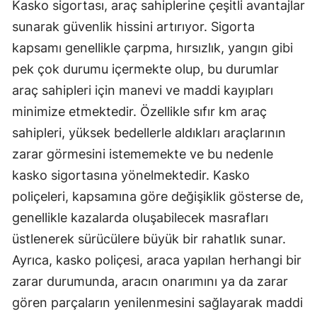
Kasko sigortası, araç sahiplerine çeşitli avantajlar
Malatya
sunarak güvenlik hissini artırıyor. Sigorta
kapsamı genellikle çarpma, hırsızlık, yangın gibi
Manisa
pek çok durumu içermekte olup, bu durumlar
Kahramanmaraş
araç sahipleri için manevi ve maddi kayıpları
Mardin
minimize etmektedir. Özellikle sıfır km araç
sahipleri, yüksek bedellerle aldıkları araçlarının
Muğla
zarar görmesini istememekte ve bu nedenle
Muş
kasko sigortasına yönelmektedir. Kasko
poliçeleri, kapsamına göre değişiklik gösterse de,
Nevşehir
genellikle kazalarda oluşabilecek masrafları
Niğde
üstlenerek sürücülere büyük bir rahatlık sunar.
Ordu
Ayrıca, kasko poliçesi, araca yapılan herhangi bir
zarar durumunda, aracın onarımını ya da zarar
Rize
gören parçaların yenilenmesini sağlayarak maddi
Sakarya