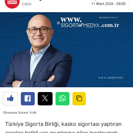
11 Mart 2026 - 09:00
Editör
Bilecik
Bingöl
Bitlis
Bolu
Burdur
Bursa
Çanakkale
Çankırı
Çorum
Okunma Süresi: 4 dk
Denizli
Türkiye Sigorta Birliği, kasko sigortası yaptıran
Diyarbakır
araçları belirli yaş gruplarına göre inceleyerek