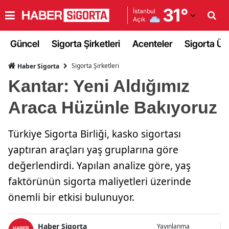
31
°
İstanbul
Açık
Adana
Güncel
Sigorta Şirketleri
Acenteler
Sigorta Ürü
Adıyaman
Sigorta Şirketleri
Haber Sigorta
Afyonkarahisar
Kantar: Yeni Aldığımız
Ağrı
Araca Hüzünle Bakıyoruz
Amasya
Türkiye Sigorta Birliği, kasko sigortası
Ankara
yaptıran araçları yaş gruplarına göre
Antalya
değerlendirdi. Yapılan analize göre, yaş
Artvin
faktörünün sigorta maliyetleri üzerinde
önemli bir etkisi bulunuyor.
Aydın
Balıkesir
Haber Sigorta
Yayınlanma