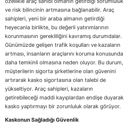
özellikle araç sahibi olmanın getirdiği sorumluluk
Mersin
ve risk bilincinin artmasına bağlanabilir. Araç
sahipleri, yeni bir araba almanın getirdiği
İstanbul
heyecanla birlikte, bu değerli yatırımlarının
İzmir
korunmasının gerekliliğini kavramış durumdalar.
Kars
Günümüzde gelişen trafik koşulları ve kazaların
artması, insanların araçlarını koruma konusunda
Kastamonu
daha temkinli olmasına neden oluyor. Bu durum,
Kayseri
müşterilerin sigorta şirketlerine olan güvenini
artırarak kasko sigortasına olan talebi de
Kırklareli
yükseltiyor. Araç sahipleri, kazaların
Kırşehir
getirebileceği maddi kayıplardan endişe duyarak
Kocaeli
kasko yaptırmayı bir zorunluluk olarak görüyor.
Konya
Kaskonun Sağladığı Güvenlik
Kütahya