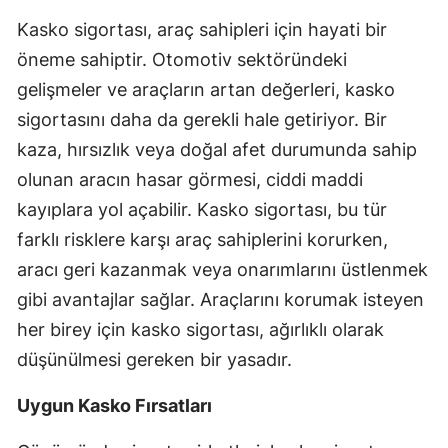
Kasko sigortası, araç sahipleri için hayati bir
Yozgat
öneme sahiptir. Otomotiv sektöründeki
Zonguldak
gelişmeler ve araçların artan değerleri, kasko
sigortasını daha da gerekli hale getiriyor. Bir
Aksaray
kaza, hırsızlık veya doğal afet durumunda sahip
Bayburt
olunan aracın hasar görmesi, ciddi maddi
Karaman
kayıplara yol açabilir. Kasko sigortası, bu tür
farklı risklere karşı araç sahiplerini korurken,
Kırıkkale
aracı geri kazanmak veya onarımlarını üstlenmek
Batman
gibi avantajlar sağlar. Araçlarını korumak isteyen
Şırnak
her birey için kasko sigortası, ağırlıklı olarak
düşünülmesi gereken bir yasadır.
Bartın
Uygun Kasko Fırsatları
Ardahan
Iğdır