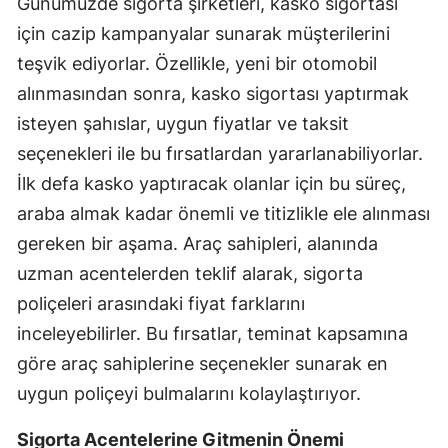
Günümüzde sigorta şirketleri, kasko sigortası
için cazip kampanyalar sunarak müşterilerini
Yalova
teşvik ediyorlar. Özellikle, yeni bir otomobil
Karabük
alınmasından sonra, kasko sigortası yaptırmak
Kilis
isteyen şahıslar, uygun fiyatlar ve taksit
seçenekleri ile bu fırsatlardan yararlanabiliyorlar.
Osmaniye
İlk defa kasko yaptıracak olanlar için bu süreç,
Düzce
araba almak kadar önemli ve titizlikle ele alınması
gereken bir aşama. Araç sahipleri, alanında
uzman acentelerden teklif alarak, sigorta
poliçeleri arasındaki fiyat farklarını
inceleyebilirler. Bu fırsatlar, teminat kapsamına
göre araç sahiplerine seçenekler sunarak en
uygun poliçeyi bulmalarını kolaylaştırıyor.
Sigorta Acentelerine Gitmenin Önemi