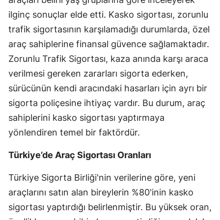
Edirne
ilginç sonuçlar elde etti. Kasko sigortası, zorunlu
trafik sigortasının karşılamadığı durumlarda, özel
Elazığ
araç sahiplerine finansal güvence sağlamaktadır.
Erzincan
Zorunlu Trafik Sigortası, kaza anında karşı araca
Erzurum
verilmesi gereken zararları sigorta ederken,
sürücünün kendi aracındaki hasarları için ayrı bir
Eskişehir
sigorta poliçesine ihtiyaç vardır. Bu durum, araç
Gaziantep
sahiplerini kasko sigortası yaptırmaya
yönlendiren temel bir faktördür.
Giresun
Gümüşhane
Türkiye’de Araç Sigortası Oranları
Hakkari
Türkiye Sigorta Birliği'nin verilerine göre, yeni
araçlarını satın alan bireylerin %80'inin kasko
Hatay
sigortası yaptırdığı belirlenmiştir. Bu yüksek oran,
Isparta