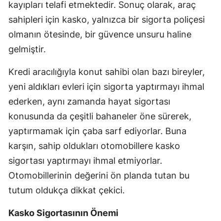
kayıpları telafi etmektedir. Sonuç olarak, araç
Samsun
sahipleri için kasko, yalnızca bir sigorta poliçesi
olmanın ötesinde, bir güvence unsuru haline
Siirt
gelmiştir.
Sinop
Kredi aracılığıyla konut sahibi olan bazı bireyler,
Sivas
yeni aldıkları evleri için sigorta yaptırmayı ihmal
Tekirdağ
ederken, aynı zamanda hayat sigortası
konusunda da çeşitli bahaneler öne sürerek,
Tokat
yaptırmamak için çaba sarf ediyorlar. Buna
Trabzon
karşın, sahip oldukları otomobillere kasko
Tunceli
sigortası yaptırmayı ihmal etmiyorlar.
Otomobillerinin değerini ön planda tutan bu
Şanlıurfa
tutum oldukça dikkat çekici.
Uşak
Kasko Sigortasının Önemi
Van