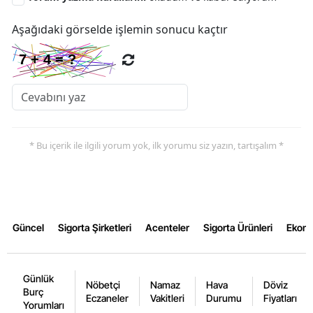
Aşağıdaki görselde işlemin sonucu kaçtır
* Bu içerik ile ilgili yorum yok, ilk yorumu siz yazın, tartışalım *
Güncel
Sigorta Şirketleri
Acenteler
Sigorta Ürünleri
Ekon
Günlük
Nöbetçi
Namaz
Hava
Döviz
Burç
Eczaneler
Vakitleri
Durumu
Fiyatları
Yorumları