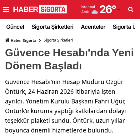
26
°
İstanbul
Açık
Adana
Güncel
Sigorta Şirketleri
Acenteler
Sigorta Ürü
Adıyaman
Sigorta Şirketleri
Haber Sigorta
Afyonkarahisar
Güvence Hesabı'nda Yeni
Ağrı
Dönem Başladı
Amasya
Güvence Hesabı'nın Hesap Müdürü Özgür
Ankara
Öntürk, 24 Haziran 2026 itibarıyla işten
Antalya
ayrıldı. Yönetim Kurulu Başkanı Fahri Uğur,
Artvin
Öntürk’e kuruma yaptığı katkılardan dolayı
teşekkür plaketi sundu. Öntürk, uzun yıllar
Aydın
boyunca önemli hizmetlerde bulundu.
Balıkesir