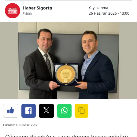
Bilecik
Haber Sigorta
Yayınlanma
26 Haziran 2026 - 13:00
Editör
Bingöl
Bitlis
Bolu
Burdur
Bursa
Çanakkale
Çankırı
Çorum
Denizli
Okunma Süresi: 2 dk
Diyarbakır
Güvence Hesabı'nın uzun dönem hesap müdürü