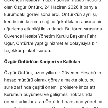
Edirne
olan Özgür Öntürk, 24 Haziran 2026 itibarıyla
kurumdaki görevi sona erdi. Öntürk'ün ayrılışı,
Elazığ
kendisinin kuruma sağladığı katkıların anısına bir
Erzincan
uğurlama etkinliği ile kutlandı. Bu tören sırasında
Erzurum
Güvence Hesabı Yönetim Kurulu Başkanı Fahri
Uğur, Öntürk’e yaptığı hizmetler dolayısıyla bir
Eskişehir
teşekkür plaketi sundu.
Gaziantep
Özgür Öntürk'ün Kariyeri ve Katkıları
Giresun
Özgür Öntürk, uzun yıllardır Güvence Hesabı’nın
Gümüşhane
hesap müdürü olarak görev almakta olup, bu
Hakkari
süre zarfında çeşitli önemli projelere imza attı.
Kurumun büyümesi ve gelişmesi noktasında
Hatay
önemli adımlar atan Öntürk, finansman yönetimi
Isparta