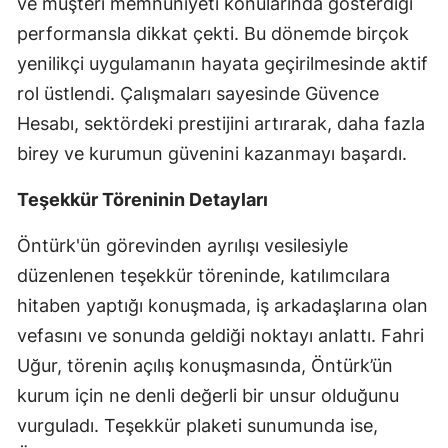
ve müşteri memnuniyeti konularında gösterdiği
Mersin
performansla dikkat çekti. Bu dönemde birçok
yenilikçi uygulamanın hayata geçirilmesinde aktif
İstanbul
rol üstlendi. Çalışmaları sayesinde Güvence
İzmir
Hesabı, sektördeki prestijini artırarak, daha fazla
Kars
birey ve kurumun güvenini kazanmayı başardı.
Kastamonu
Teşekkür Töreninin Detayları
Kayseri
Öntürk'ün görevinden ayrılışı vesilesiyle
Kırklareli
düzenlenen teşekkür töreninde, katılımcılara
hitaben yaptığı konuşmada, iş arkadaşlarına olan
Kırşehir
vefasını ve sonunda geldiği noktayı anlattı. Fahri
Kocaeli
Uğur, törenin açılış konuşmasında, Öntürk’ün
kurum için ne denli değerli bir unsur olduğunu
Konya
vurguladı. Teşekkür plaketi sunumunda ise,
Kütahya