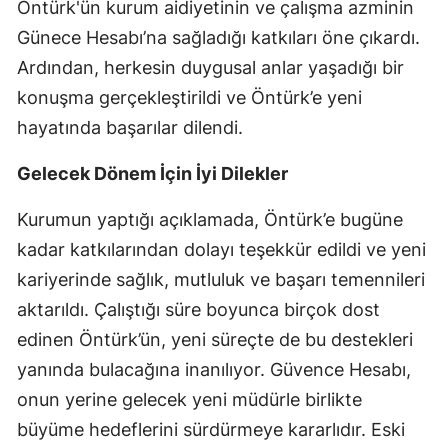
Öntürk'ün kurum aidiyetinin ve çalışma azminin
Malatya
Günece Hesabı’na sağladığı katkıları öne çıkardı.
Ardından, herkesin duygusal anlar yaşadığı bir
Manisa
konuşma gerçekleştirildi ve Öntürk’e yeni
Kahramanmaraş
hayatında başarılar dilendi.
Mardin
Gelecek Dönem İçin İyi Dilekler
Muğla
Kurumun yaptığı açıklamada, Öntürk’e bugüne
Muş
kadar katkılarından dolayı teşekkür edildi ve yeni
Nevşehir
kariyerinde sağlık, mutluluk ve başarı temennileri
aktarıldı. Çalıştığı süre boyunca birçok dost
Niğde
edinen Öntürk’ün, yeni süreçte de bu destekleri
Ordu
yanında bulacağına inanılıyor. Güvence Hesabı,
onun yerine gelecek yeni müdürle birlikte
Rize
büyüme hedeflerini sürdürmeye kararlıdır. Eski
Sakarya