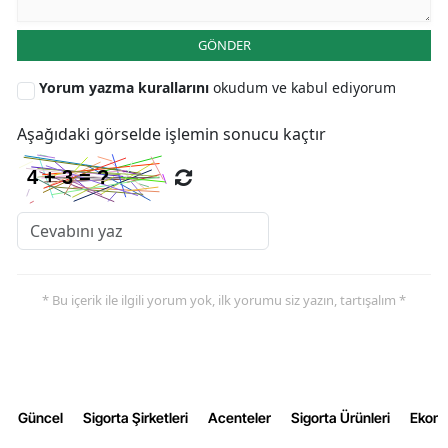
Yozgat
GÖNDER
Zonguldak
Yorum yazma kurallarını
okudum ve kabul ediyorum
Aksaray
Aşağıdaki görselde işlemin sonucu kaçtır
Bayburt
Karaman
Kırıkkale
Batman
* Bu içerik ile ilgili yorum yok, ilk yorumu siz yazın, tartışalım *
Şırnak
Bartın
Ardahan
Güncel
Sigorta Şirketleri
Acenteler
Sigorta Ürünleri
Ekon
Iğdır