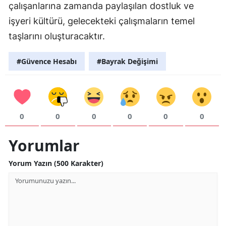
çalışanlarına zamanda paylaşılan dostluk ve
Samsun
işyeri kültürü, gelecekteki çalışmaların temel
taşlarını oluşturacaktır.
Siirt
Sinop
#Güvence Hesabı
#Bayrak Değişimi
Sivas
Tekirdağ
0
0
0
0
0
0
Tokat
Yorumlar
Trabzon
Tunceli
Yorum Yazın (500 Karakter)
Şanlıurfa
Uşak
Van