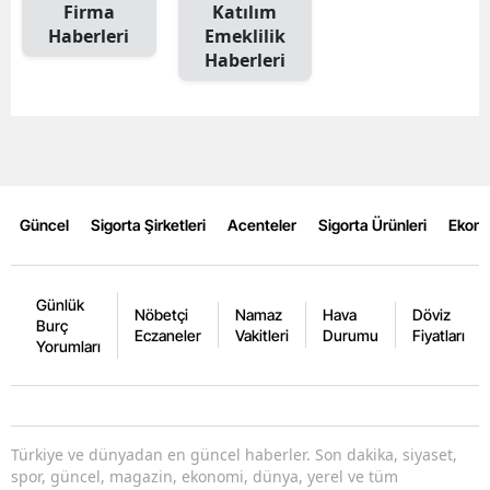
Firma
Katılım
Haberleri
Emeklilik
Haberleri
Güncel
Sigorta Şirketleri
Acenteler
Sigorta Ürünleri
Ekon
Günlük
Nöbetçi
Namaz
Hava
Döviz
Burç
Eczaneler
Vakitleri
Durumu
Fiyatları
Yorumları
Türkiye ve dünyadan en güncel haberler. Son dakika, siyaset,
spor, güncel, magazin, ekonomi, dünya, yerel ve tüm