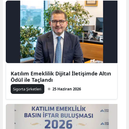
Bilecik
Bingöl
Bitlis
Bolu
Burdur
Bursa
Katılım Emeklilik Dijital İletişimde Altın
Çanakkale
Ödül ile Taçlandı
Çankırı
Sigorta Şirketleri
25 Haziran 2026
Çorum
Denizli
Diyarbakır