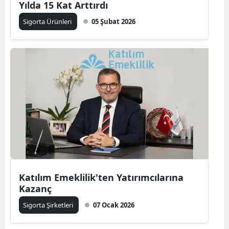
Yılda 15 Kat Arttırdı
Malatya
Sigorta Ürünleri
05 Şubat 2026
Manisa
Kahramanmaraş
Mardin
Muğla
Muş
Nevşehir
Niğde
Katılım Emeklilik'ten Yatırımcılarına
Ordu
Kazanç
Rize
Sigorta Şirketleri
07 Ocak 2026
Sakarya