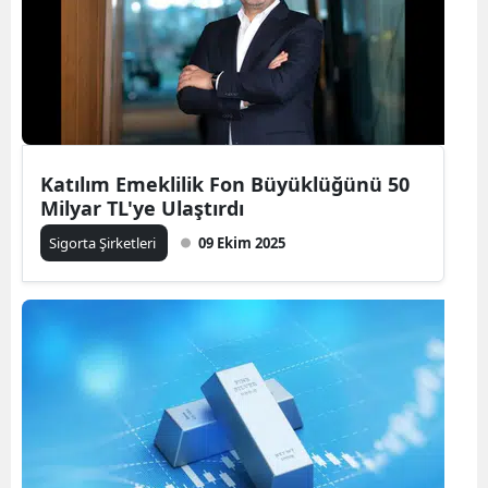
Yozgat
Zonguldak
Aksaray
Bayburt
Katılım Emeklilik Fon Büyüklüğünü 50
Milyar TL'ye Ulaştırdı
Karaman
Sigorta Şirketleri
09 Ekim 2025
Kırıkkale
Batman
Şırnak
Bartın
Ardahan
Iğdır