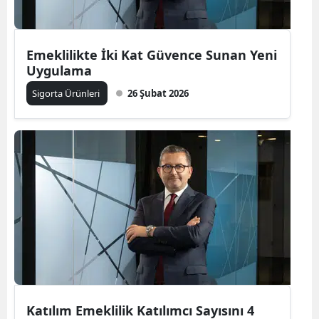
Mersin
İstanbul
Emeklilikte İki Kat Güvence Sunan Yeni
Uygulama
İzmir
Sigorta Ürünleri
26 Şubat 2026
Kars
Kastamonu
Kayseri
Kırklareli
Kırşehir
Kocaeli
Konya
Katılım Emeklilik Katılımcı Sayısını 4
Kütahya