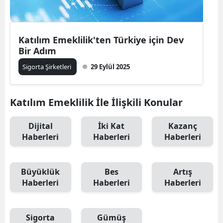
Yalova
Katılım Emeklilik'ten Türkiye için Dev
Karabük
Bir Adım
Kilis
Sigorta Şirketleri
29 Eylül 2025
Osmaniye
Katılım Emeklilik İle İlişkili Konular
Düzce
Dijital
İki Kat
Kazanç
Haberleri
Haberleri
Haberleri
Büyüklük
Bes
Artış
Haberleri
Haberleri
Haberleri
Sigorta
Gümüş