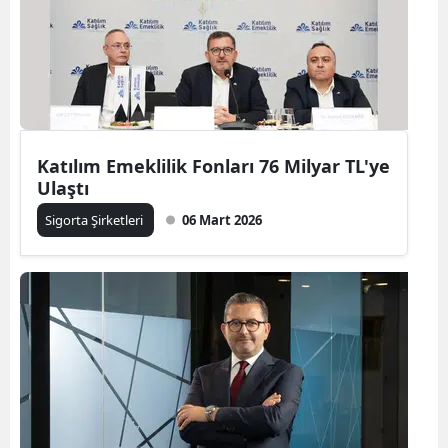
Edirne
Elazığ
Erzincan
Erzurum
Katılım Emeklilik Fonları 76 Milyar TL'ye
Ulaştı
Eskişehir
Sigorta Şirketleri
06 Mart 2026
Gaziantep
Giresun
Gümüşhane
Hakkari
Hatay
Isparta