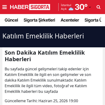
30
°
İstanbul
Açık
Adana
Güncel
Sigorta Şirketleri
Acenteler
Sigorta Ürü
Adıyaman
Afyonkarahisar
Katılım Emeklilik Haberleri
Ağrı
Son Dakika Katılım Emeklilik
Amasya
Haberleri
Ankara
Bu sayfada güncel gelişmeleri takip edenler için
Antalya
Katılım Emeklilik ile ilgili en son gelişmeler ve son
dakika Katılım Emeklilik sunulmaktadır. Katılım
Artvin
Emeklilik ile ilgili tüm video, fotoğraf ve Katılım
Aydın
Emeklilik haberleri bu sayfada
Güncelleme Tarihi:
Haziran 25, 2026 19:00
Balıkesir