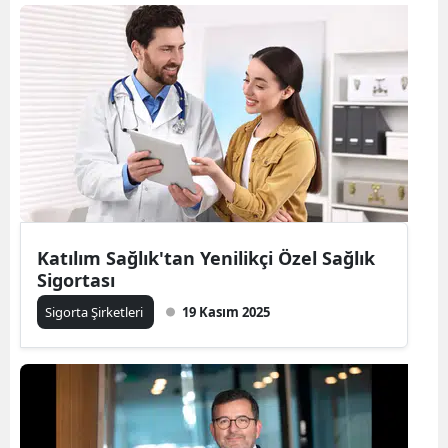
Samsun
Siirt
Sinop
Sivas
Tekirdağ
Tokat
Katılım Sağlık'tan Yenilikçi Özel Sağlık
Sigortası
Trabzon
Sigorta Şirketleri
19 Kasım 2025
Tunceli
Şanlıurfa
Uşak
Van