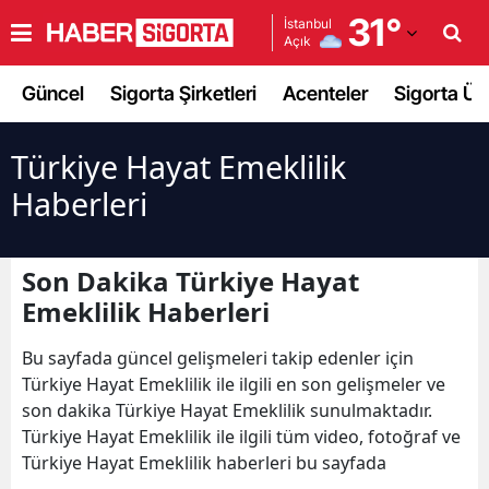
31
°
İstanbul
Açık
Adana
Güncel
Sigorta Şirketleri
Acenteler
Sigorta Ürü
Adıyaman
Afyonkarahisar
Türkiye Hayat Emeklilik
Haberleri
Ağrı
Amasya
Son Dakika Türkiye Hayat
Ankara
Emeklilik Haberleri
Antalya
Bu sayfada güncel gelişmeleri takip edenler için
Artvin
Türkiye Hayat Emeklilik ile ilgili en son gelişmeler ve
son dakika Türkiye Hayat Emeklilik sunulmaktadır.
Aydın
Türkiye Hayat Emeklilik ile ilgili tüm video, fotoğraf ve
Türkiye Hayat Emeklilik haberleri bu sayfada
Balıkesir