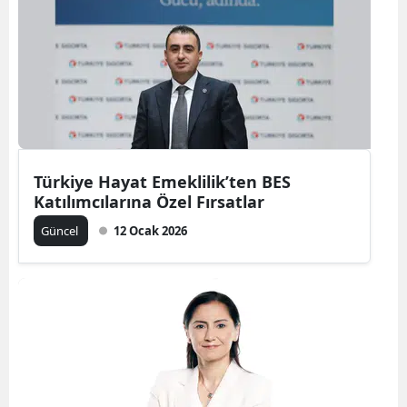
Edirne
Elazığ
Erzincan
Erzurum
Eskişehir
Türkiye Hayat Emeklilik’ten BES
Katılımcılarına Özel Fırsatlar
Gaziantep
Güncel
12 Ocak 2026
Giresun
Gümüşhane
Hakkari
Hatay
Isparta