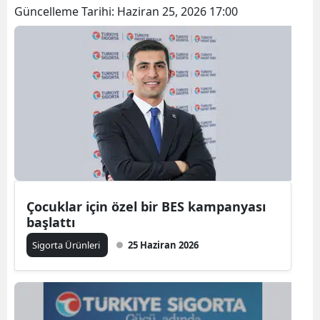
Güncelleme Tarihi:
Haziran 25, 2026 17:00
Bilecik
Bingöl
Bitlis
Bolu
Burdur
Bursa
Çanakkale
Çocuklar için özel bir BES kampanyası
başlattı
Çankırı
Sigorta Ürünleri
25 Haziran 2026
Çorum
Denizli
Diyarbakır