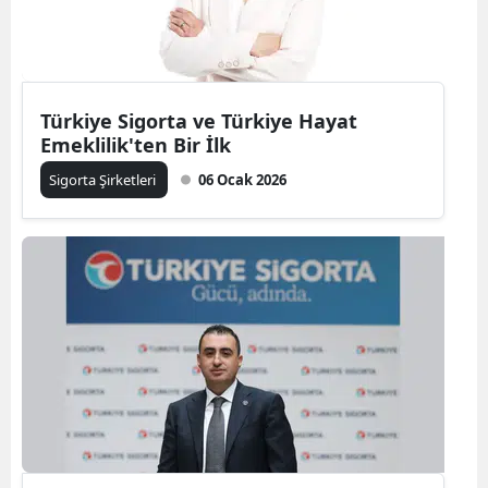
Mersin
İstanbul
Türkiye Sigorta ve Türkiye Hayat
İzmir
Emeklilik'ten Bir İlk
Kars
Sigorta Şirketleri
06 Ocak 2026
Kastamonu
Kayseri
Kırklareli
Kırşehir
Kocaeli
Konya
Kütahya