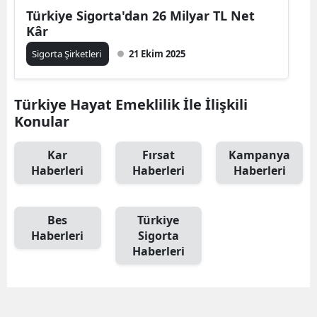
Türkiye Sigorta'dan 26 Milyar TL Net
Malatya
Kâr
Manisa
Sigorta Şirketleri
21 Ekim 2025
Kahramanmaraş
Türkiye Hayat Emeklilik İle İlişkili
Mardin
Konular
Muğla
Kar
Fırsat
Kampanya
Muş
Haberleri
Haberleri
Haberleri
Nevşehir
Bes
Türkiye
Niğde
Haberleri
Sigorta
Haberleri
Ordu
Rize
Sakarya