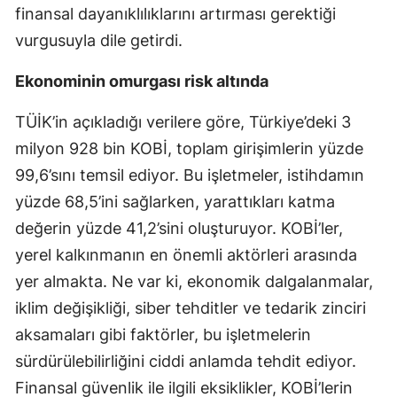
finansal dayanıklılıklarını artırması gerektiği
Mersin
vurgusuyla dile getirdi.
İstanbul
Ekonominin omurgası risk altında
İzmir
TÜİK’in açıkladığı verilere göre, Türkiye’deki 3
Kars
milyon 928 bin KOBİ, toplam girişimlerin yüzde
Kastamonu
99,6’sını temsil ediyor. Bu işletmeler, istihdamın
yüzde 68,5’ini sağlarken, yarattıkları katma
Kayseri
değerin yüzde 41,2’sini oluşturuyor. KOBİ’ler,
Kırklareli
yerel kalkınmanın en önemli aktörleri arasında
Kırşehir
yer almakta. Ne var ki, ekonomik dalgalanmalar,
iklim değişikliği, siber tehditler ve tedarik zinciri
Kocaeli
aksamaları gibi faktörler, bu işletmelerin
Konya
sürdürülebilirliğini ciddi anlamda tehdit ediyor.
Finansal güvenlik ile ilgili eksiklikler, KOBİ’lerin
Kütahya