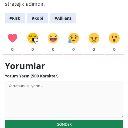
stratejik adımdır.
#Risk
#Kobi
#Alliianz
0
0
0
0
0
0
Yorumlar
Yorum Yazın (500 Karakter)
GÖNDER