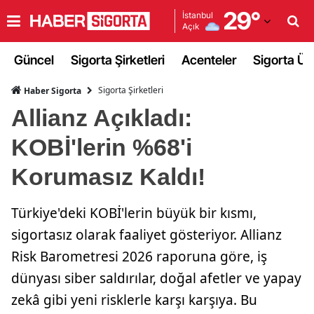
29
°
İstanbul
Açık
Adana
Güncel
Sigorta Şirketleri
Acenteler
Sigorta Ürü
Adıyaman
Sigorta Şirketleri
Haber Sigorta
Afyonkarahisar
Allianz Açıkladı:
Ağrı
KOBİ'lerin %68'i
Amasya
Korumasız Kaldı!
Ankara
Türkiye'deki KOBİ'lerin büyük bir kısmı,
Antalya
sigortasız olarak faaliyet gösteriyor. Allianz
Artvin
Risk Barometresi 2026 raporuna göre, iş
Aydın
dünyası siber saldırılar, doğal afetler ve yapay
zekâ gibi yeni risklerle karşı karşıya. Bu
Balıkesir