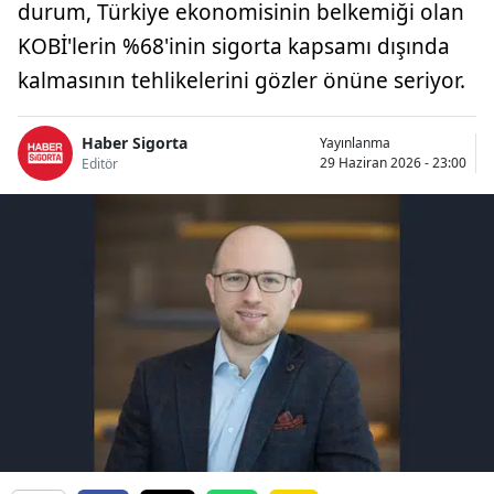
durum, Türkiye ekonomisinin belkemiği olan
Bilecik
KOBİ'lerin %68'inin sigorta kapsamı dışında
Bingöl
kalmasının tehlikelerini gözler önüne seriyor.
Bitlis
Haber Sigorta
Yayınlanma
Bolu
29 Haziran 2026 - 23:00
Editör
Burdur
Bursa
Çanakkale
Çankırı
Çorum
Denizli
Diyarbakır