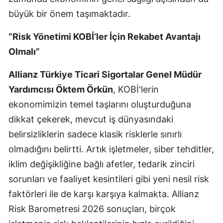
büyük bir önem taşımaktadır.
Yozgat
“Risk Yönetimi KOBİ’ler İçin Rekabet Avantajı
Zonguldak
Olmalı”
Aksaray
Allianz Türkiye Ticari Sigortalar Genel Müdür
Bayburt
Yardımcısı Öktem Örkün
, KOBİ'lerin
Karaman
ekonomimizin temel taşlarını oluşturduğuna
dikkat çekerek, mevcut iş dünyasındaki
Kırıkkale
belirsizliklerin sadece klasik risklerle sınırlı
Batman
olmadığını belirtti. Artık işletmeler, siber tehditler,
Şırnak
iklim değişikliğine bağlı afetler, tedarik zinciri
sorunları ve faaliyet kesintileri gibi yeni nesil risk
Bartın
faktörleri ile de karşı karşıya kalmakta. Allianz
Ardahan
Risk Barometresi 2026 sonuçları, birçok
Iğdır