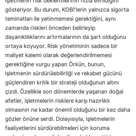
işletmenin risk beklentilerinin hızla evrildiğini
gösteriyor. Bu durum, KOBİ'lerin yalnızca sigorta
Yalova
teminatları ile yetinmemesi gerektiğini, aynı
Karabük
zamanda riskleri önceden belirleyip
dayanıklılıklarını artırmalarının da şart olduğunu
Kilis
ortaya koyuyor. Risk yönetiminin sadece bir
Osmaniye
maliyet kalemi olarak değerlendirilmemesi
Düzce
gerektiğine vurgu yapan Örkün, bunun,
işletmenin sürdürülebilirliği ve rekabet gücünü
güçlendiren kritik bir strateji olduğunun altını
çizdi. Özellikle son dönemlerde yaşanan doğal
afetler, işletmelerin risklere karşı hazırlıklı
olmasının ne kadar önemli olduğunu bir kez daha
gözler önüne serdi. Dolayısıyla, işletmelerin
faaliyetlerini sürdürebilmeleri için koruma