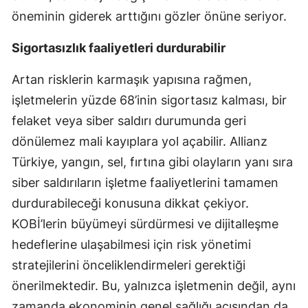
öneminin giderek arttığını gözler önüne seriyor.
Samsun
Sigortasızlık faaliyetleri durdurabilir
Siirt
Artan risklerin karmaşık yapısına rağmen,
Sinop
işletmelerin yüzde 68’inin sigortasız kalması, bir
Sivas
felaket veya siber saldırı durumunda geri
Tekirdağ
dönülemez mali kayıplara yol açabilir. Allianz
Türkiye, yangın, sel, fırtına gibi olayların yanı sıra
Tokat
siber saldırıların işletme faaliyetlerini tamamen
Trabzon
durdurabileceği konusuna dikkat çekiyor.
Tunceli
KOBİ’lerin büyümeyi sürdürmesi ve dijitalleşme
hedeflerine ulaşabilmesi için risk yönetimi
Şanlıurfa
stratejilerini önceliklendirmeleri gerektiği
Uşak
önerilmektedir. Bu, yalnızca işletmenin değil, aynı
Van
zamanda ekonominin genel sağlığı açısından da