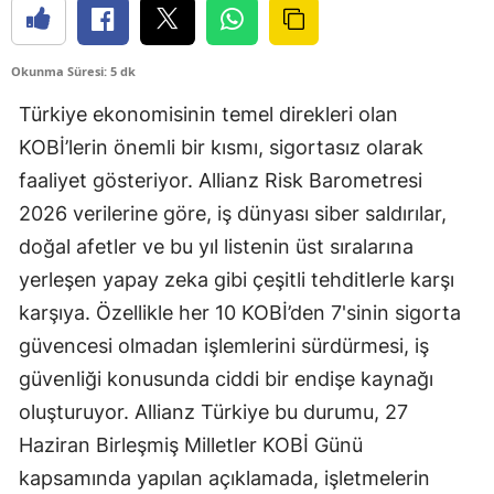
Edirne
Elazığ
Okunma Süresi: 5 dk
Türkiye ekonomisinin temel direkleri olan
Erzincan
KOBİ’lerin önemli bir kısmı, sigortasız olarak
Erzurum
faaliyet gösteriyor. Allianz Risk Barometresi
Eskişehir
2026 verilerine göre, iş dünyası siber saldırılar,
doğal afetler ve bu yıl listenin üst sıralarına
Gaziantep
yerleşen yapay zeka gibi çeşitli tehditlerle karşı
Giresun
karşıya. Özellikle her 10 KOBİ’den 7'sinin sigorta
Gümüşhane
güvencesi olmadan işlemlerini sürdürmesi, iş
güvenliği konusunda ciddi bir endişe kaynağı
Hakkari
oluşturuyor. Allianz Türkiye bu durumu, 27
Hatay
Haziran Birleşmiş Milletler KOBİ Günü
kapsamında yapılan açıklamada, işletmelerin
Isparta