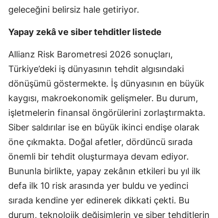
geleceğini belirsiz hale getiriyor.
Malatya
Yapay zekâ ve siber tehditler listede
Manisa
Allianz Risk Barometresi 2026 sonuçları,
Kahramanmaraş
Türkiye’deki iş dünyasının tehdit algısındaki
Mardin
dönüşümü göstermekte. İş dünyasının en büyük
Muğla
kaygısı, makroekonomik gelişmeler. Bu durum,
işletmelerin finansal öngörülerini zorlaştırmakta.
Muş
Siber saldırılar ise en büyük ikinci endişe olarak
Nevşehir
öne çıkmakta. Doğal afetler, dördüncü sırada
Niğde
önemli bir tehdit oluşturmaya devam ediyor.
Bununla birlikte, yapay zekânın etkileri bu yıl ilk
Ordu
defa ilk 10 risk arasında yer buldu ve yedinci
Rize
sırada kendine yer edinerek dikkati çekti. Bu
durum, teknolojik değişimlerin ve siber tehditlerin
Sakarya