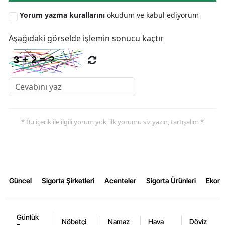
Yorum yazma kurallarını
okudum ve kabul ediyorum
Aşağıdaki görselde işlemin sonucu kaçtır
* Bu içerik ile ilgili yorum yok, ilk yorumu siz yazın, tartışalım *
Güncel
Sigorta Şirketleri
Acenteler
Sigorta Ürünleri
Ekon
Günlük
Nöbetçi
Namaz
Hava
Döviz