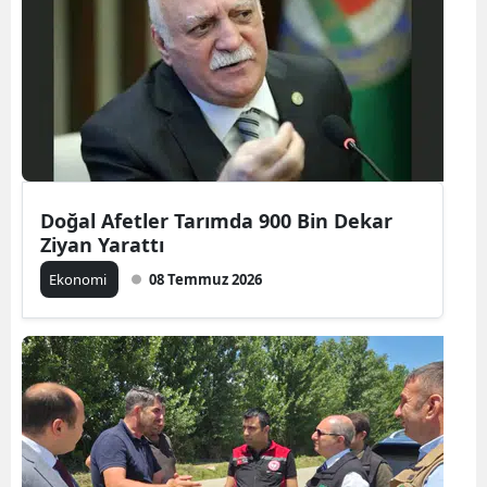
Bilecik
Bingöl
Bitlis
Bolu
Burdur
Doğal Afetler Tarımda 900 Bin Dekar
Ziyan Yarattı
Bursa
Ekonomi
08 Temmuz 2026
Çanakkale
Çankırı
Çorum
Denizli
Diyarbakır