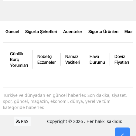
Mersin
İstanbul
Güncel
Sigorta Şirketleri
Acenteler
Sigorta Ürünleri
Ekon
İzmir
Kars
Günlük
Nöbetçi
Namaz
Hava
Döviz
Kastamonu
Burç
Eczaneler
Vakitleri
Durumu
Fiyatları
Yorumları
Kayseri
Kırklareli
Türkiye ve dünyadan en güncel haberler. Son dakika, siyaset,
Kırşehir
spor, güncel, magazin, ekonomi, dünya, yerel ve tüm
kategoride haberler.
Kocaeli
Konya
RSS
Copyright © 2026 . Her hakkı saklıdır.
Kütahya