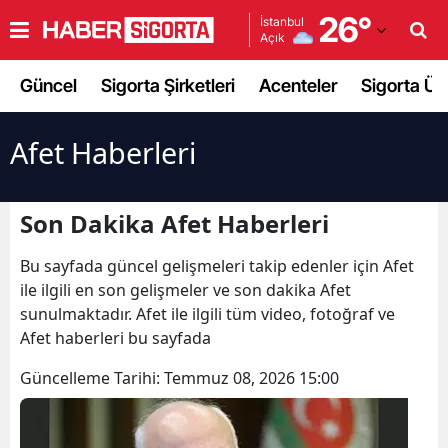
26
°
İstanbul
Açık
Adana
Güncel
Sigorta Şirketleri
Acenteler
Sigorta Ürü
Adıyaman
Afyonkarahisar
Afet Haberleri
Ağrı
Son Dakika Afet Haberleri
Amasya
Bu sayfada güncel gelişmeleri takip edenler için Afet
Ankara
ile ilgili en son gelişmeler ve son dakika Afet
Antalya
sunulmaktadır. Afet ile ilgili tüm video, fotoğraf ve
Afet haberleri bu sayfada
Artvin
Güncelleme Tarihi:
Temmuz 08, 2026 15:00
Aydın
Balıkesir