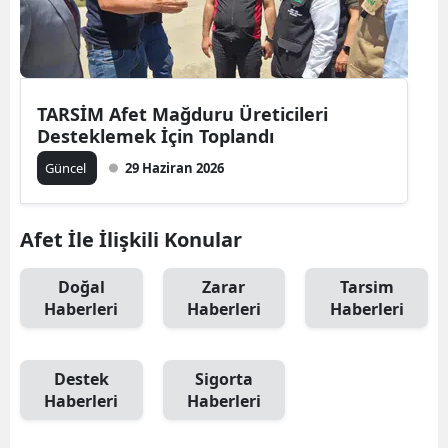
Edirne
Elazığ
Erzincan
TARSİM Afet Mağduru Üreticileri
Desteklemek İçin Toplandı
Erzurum
Güncel
29 Haziran 2026
Eskişehir
Gaziantep
Afet İle İlişkili Konular
Giresun
Doğal
Zarar
Tarsim
Haberleri
Haberleri
Haberleri
Gümüşhane
Hakkari
Destek
Sigorta
Hatay
Haberleri
Haberleri
Isparta