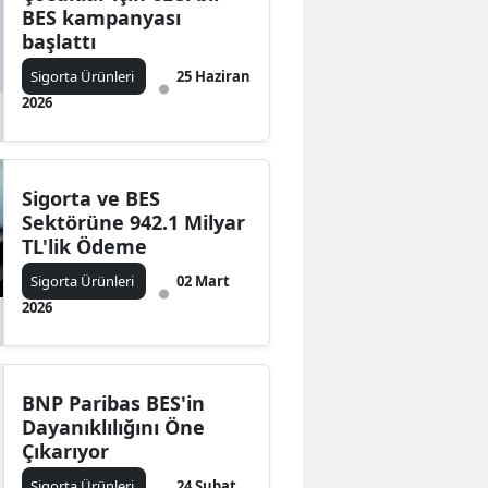
BES kampanyası
başlattı
Sigorta Ürünleri
25 Haziran
2026
Sigorta ve BES
Sektörüne 942.1 Milyar
TL'lik Ödeme
Sigorta Ürünleri
02 Mart
2026
BNP Paribas BES'in
Dayanıklılığını Öne
Çıkarıyor
Sigorta Ürünleri
24 Şubat