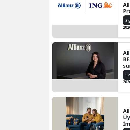
Al
Pr
Si
202
Al
BE
s
Si
202
Al
Üy
İm