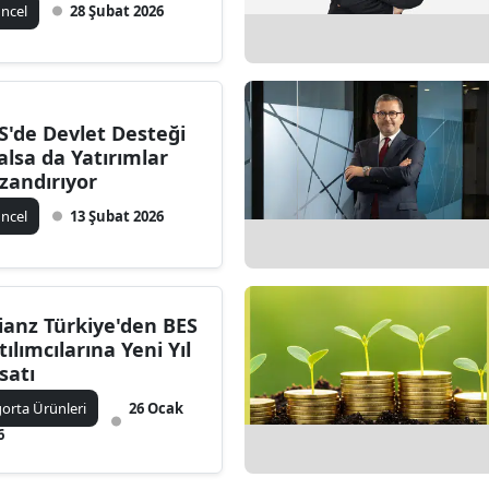
ncel
28 Şubat 2026
Edirne
Elazığ
Erzincan
S'de Devlet Desteği
alsa da Yatırımlar
Erzurum
zandırıyor
Eskişehir
ncel
13 Şubat 2026
Gaziantep
Giresun
lianz Türkiye'den BES
Gümüşhane
tılımcılarına Yeni Yıl
rsatı
Hakkari
gorta Ürünleri
26 Ocak
Hatay
6
Isparta