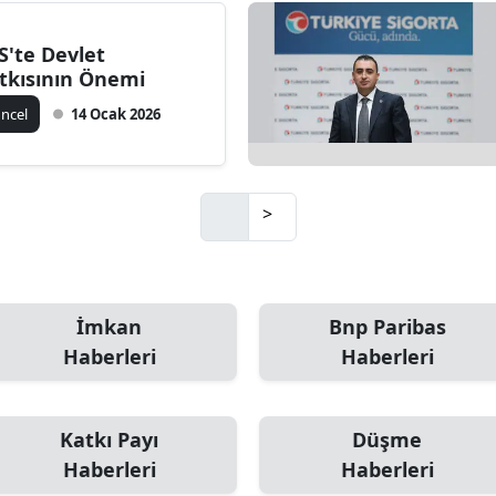
Mersin
S'te Devlet
tkısının Önemi
İstanbul
ncel
14 Ocak 2026
İzmir
Kars
>
Kastamonu
Kayseri
Kırklareli
İmkan
Bnp Paribas
Kırşehir
Haberleri
Haberleri
Kocaeli
Katkı Payı
Düşme
Konya
Haberleri
Haberleri
Kütahya