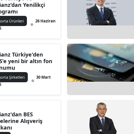
lianz’dan Yenilikçi
Bilecik
ogramı
Bingöl
gorta Ürünleri
26 Haziran
6
Bitlis
Bolu
lianz Türkiye'den
Burdur
S’e yeni bir altın fon
unumu
Bursa
gorta Şirketleri
30 Mart
Çanakkale
6
Çankırı
Çorum
lianz'dan BES
Denizli
elerine Alışveriş
kanı
Diyarbakır