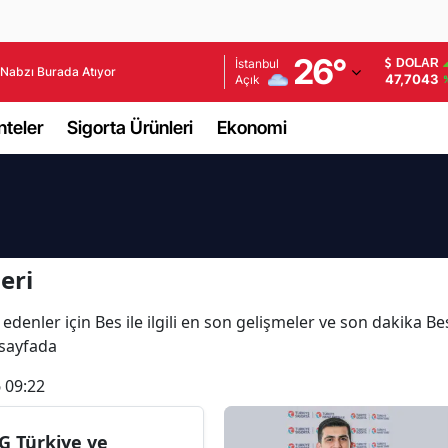
Adana
26
°
İstanbul
DOLAR
Nabzı Burada Atıyor
47,7043
Açık
Adıyaman
teler
Sigorta Ürünleri
Ekonomi
Afyonkarahisar
Ağrı
Amasya
Ankara
eri
Antalya
denler için Bes ile ilgili en son gelişmeler ve son dakika Bes
 sayfada
Artvin
 09:22
Aydın
Balıkesir
G Türkiye ve