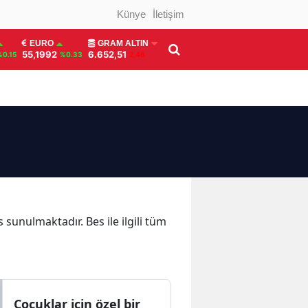
Künye
İletişim
EURO
GRAM ALTIN
55,1992
6.652,51
%0.15
%0.33
2,46
 sunulmaktadır. Bes ile ilgili tüm
Çocuklar için özel bir