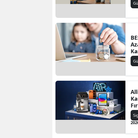
Gü
BE
Az
Ka
Gü
Al
Ka
Fı
Si
202