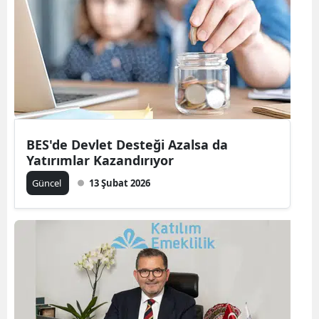
Bilecik
Bingöl
Bitlis
Bolu
Burdur
BES'de Devlet Desteği Azalsa da
Yatırımlar Kazandırıyor
Bursa
Güncel
13 Şubat 2026
Çanakkale
Çankırı
Çorum
Denizli
Diyarbakır