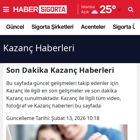
25
°
İstanbul
Açık
Adana
Güncel
Sigorta Şirketleri
Acenteler
Sigorta Ürü
Adıyaman
Afyonkarahisar
Kazanç Haberleri
Ağrı
Son Dakika Kazanç Haberleri
Amasya
Bu sayfada güncel gelişmeleri takip edenler için
Ankara
Kazanç ile ilgili en son gelişmeler ve son dakika
Antalya
Kazanç sunulmaktadır. Kazanç ile ilgili tüm video,
fotoğraf ve Kazanç haberleri bu sayfada
Artvin
Güncelleme Tarihi:
Şubat 13, 2026 10:18
Aydın
Balıkesir