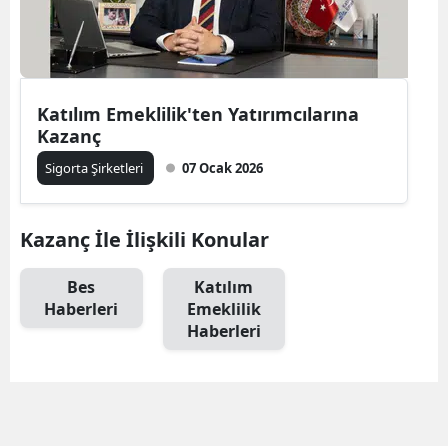
Edirne
Elazığ
Erzincan
Katılım Emeklilik'ten Yatırımcılarına
Kazanç
Erzurum
Sigorta Şirketleri
07 Ocak 2026
Eskişehir
Gaziantep
Kazanç İle İlişkili Konular
Giresun
Bes
Katılım
Haberleri
Emeklilik
Gümüşhane
Haberleri
Hakkari
Hatay
Isparta