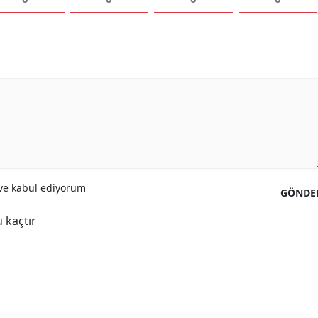
Yalova
Karabük
Kilis
Osmaniye
Düzce
e kabul ediyorum
GÖNDE
 kaçtır