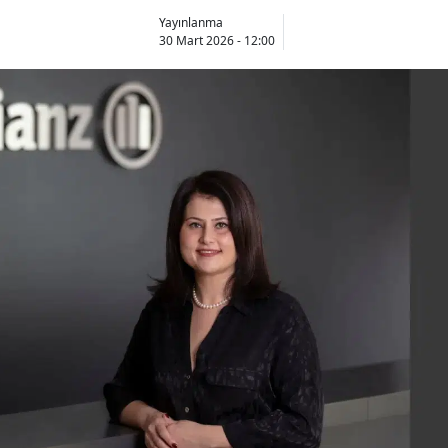
Bilecik
Yayınlanma
30 Mart 2026 - 12:00
Bingöl
Bitlis
Bolu
Burdur
Bursa
Çanakkale
Çankırı
Çorum
Denizli
Diyarbakır