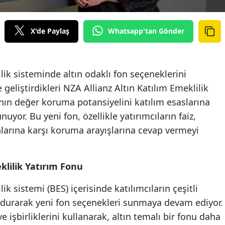
Edirne
X'de Paylaş
Whatsapp'tan Gönder
Elazığ
Erzincan
ilik sisteminde altın odaklı fon seçeneklerini
Erzurum
te geliştirdikleri NZA Allianz Altın Katılım Emeklilik
Eskişehir
tının değer koruma potansiyelini katılım esaslarına
nuyor. Bu yeni fon, özellikle yatırımcıların faiz,
Gaziantep
larına karşı koruma arayışlarına cevap vermeyi
Giresun
Gümüşhane
klilik Yatırım Fonu
Hakkari
lik sistemi (BES) içerisinde katılımcıların çeşitli
Hatay
ndurarak yeni fon seçenekleri sunmaya devam ediyor.
e işbirliklerini kullanarak, altın temalı bir fonu daha
Isparta