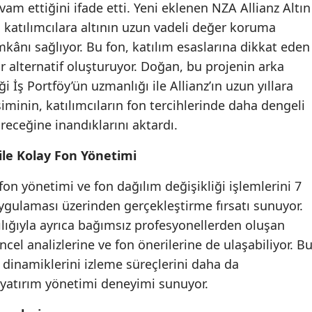
 ettiğini ifade etti. Yeni eklenen NZA Allianz Altın
Samsun
, katılımcılara altının uzun vadeli değer koruma
ânı sağlıyor. Bu fon, katılım esaslarına dikkat eden
Siirt
bir alternatif oluşturuyor. Doğan, bu projenin arka
Sinop
 İş Portföy’ün uzmanlığı ile Allianz’ın uzun yıllara
minin, katılımcıların fon tercihlerinde daha dengeli
Sivas
ireceğine inandıklarını aktardı.
Tekirdağ
ile Kolay Fon Yönetimi
Tokat
 fon yönetimi ve fon dağılım değişikliği işlemlerini 7
Trabzon
ygulaması üzerinden gerçekleştirme fırsatı sunuyor.
ılığıyla ayrıca bağımsız profesyonellerden oluşan
Tunceli
ncel analizlerine ve fon önerilerine de ulaşabiliyor. B
Şanlıurfa
 dinamiklerini izleme süreçlerini daha da
Uşak
r yatırım yönetimi deneyimi sunuyor.
Van