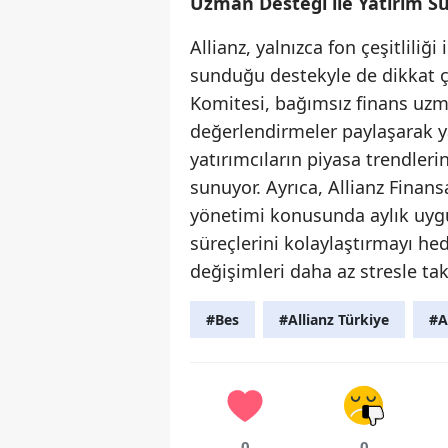
Uzman Desteği ile Yatırım Sü
Allianz, yalnızca fon çeşitliliğ
sunduğu destekyle de dikkat çe
Komitesi, bağımsız finans uzma
değerlendirmeler paylaşarak y
yatırımcıların piyasa trendleri
sunuyor. Ayrıca, Allianz Finan
yönetimi konusunda aylık uygul
süreçlerini kolaylaştırmayı hed
değişimleri daha az stresle tak
#Bes
#Allianz Türkiye
#A
0
0