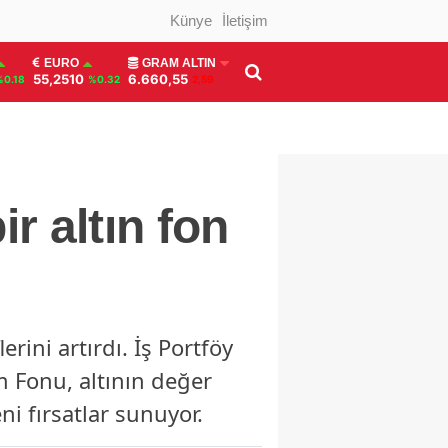
Künye
İletişim
EURO
GRAM ALTIN
55,2510
6.660,55
%0.18
%0.32
2,59
r altın fon
erini artırdı. İş Portföy
ım Fonu, altının değer
ni fırsatlar sunuyor.