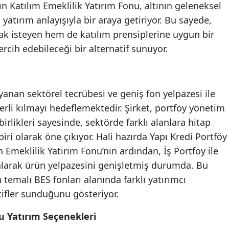
ın Katılım Emeklilik Yatırım Fonu, altının geleneksel
Mersin
 yatırım anlayışıyla bir araya getiriyor. Bu sayede,
ak isteyen hem de katılım prensiplerine uygun bir
İstanbul
rcih edebileceği bir alternatif sunuyor.
İzmir
Kars
ayanan sektörel tecrübesi ve geniş fon yelpazesi ile
Kastamonu
ğerli kılmayı hedeflemektedir. Şirket, portföy yönetim
Kayseri
şbirlikleri sayesinde, sektörde farklı alanlara hitap
biri olarak öne çıkıyor. Hali hazırda Yapı Kredi Portföy
Kırklareli
n Emeklilik Yatırım Fonu’nın ardından, İş Portföy ile
Kırşehir
 alarak ürün yelpazesini genişletmiş durumda. Bu
n temalı BES fonları alanında farklı yatırımcı
Kocaeli
tifler sunduğunu gösteriyor.
Konya
lu Yatırım Seçenekleri
Kütahya