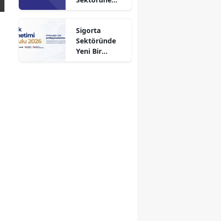
Faaliyet İzni
Aldı!
Sigorta
Sektöründe
Yeni Bir
Dönem
Başlıyor