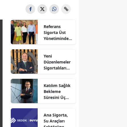
Referans
Sigorta Üst
Yönetiminden
Sigortafi’ye
Ziyaret
Yeni
Düzenlemeler
Sigortalıları
Güvence
Altına Alacak
Katılım Sağlık
Bekleme
Süresini Üç
Aya Düşürdü
Ana Sigorta,
Su Araçları
Sektörüne