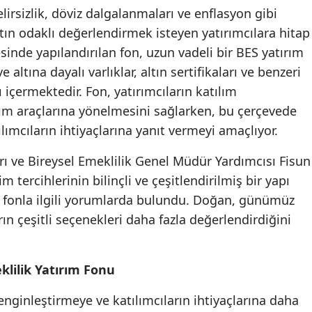
lirsizlik, döviz dalgalanmaları ve enflasyon gibi
Malatya
altın odaklı değerlendirmek isteyen yatırımcılara hitap
Manisa
esinde yapılandırılan fon, uzun vadeli bir BES yatırım
 altına dayalı varlıklar, altın sertifikaları ve benzeri
Kahramanmaraş
ı içermektedir. Fon, yatırımcıların katılım
Mardin
rım araçlarına yönelmesini sağlarken, bu çerçevede
lımcıların ihtiyaçlarına yanıt vermeyi amaçlıyor.
Muğla
arı ve Bireysel Emeklilik Genel Müdür Yardımcısı Fisun
Muş
m tercihlerinin bilinçli ve çeşitlendirilmiş bir yapı
Nevşehir
i fonla ilgili yorumlarda bulundu. Doğan, günümüz
ın çeşitli seçenekleri daha fazla değerlendirdiğini
Niğde
Ordu
klilik Yatırım Fonu
Rize
enginleştirmeye ve katılımcıların ihtiyaçlarına daha
Sakarya