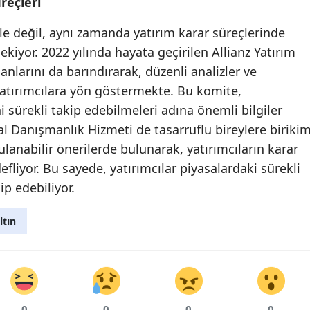
reçleri
Yozgat
i ile değil, aynı zamanda yatırım karar süreçlerinde
kiyor. 2022 yılında hayata geçirilen Allianz Yatırım
Zonguldak
nlarını da barındırarak, düzenli analizler ve
Aksaray
atırımcılara yön göstermekte. Bu komite,
ni sürekli takip edebilmeleri adına önemli bilgiler
Bayburt
sal Danışmanlık Hizmeti de tasarruflu bireylere biriki
Karaman
anabilir önerilerde bulunarak, yatırımcıların karar
efliyor. Bu sayede, yatırımcılar piyasalardaki sürekli
Kırıkkale
ip edebiliyor.
Batman
ltın
Şırnak
Bartın
Ardahan
0
0
0
0
Iğdır