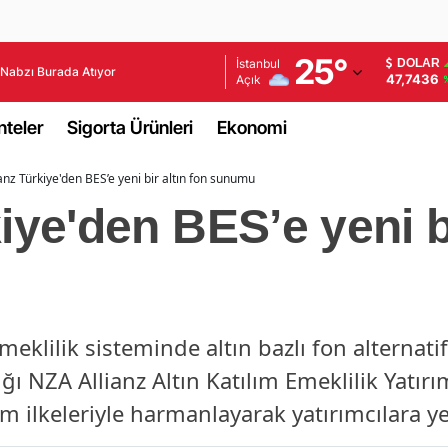
Adana
25
°
İstanbul
DOLAR
Nabzı Burada Atıyor
47,7436
Açık
Adıyaman
teler
Sigorta Ürünleri
Ekonomi
Afyonkarahisar
ianz Türkiye'den BES’e yeni bir altın fon sunumu
Ağrı
iye'den BES’e yeni bi
Amasya
Ankara
Antalya
meklilik sisteminde altın bazlı fon alternatifl
Artvin
ttığı NZA Allianz Altın Katılım Emeklilik Yatır
Aydın
ım ilkeleriyle harmanlayarak yatırımcılara ye
Balıkesir