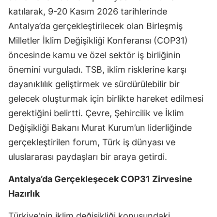
katılarak, 9-20 Kasım 2026 tarihlerinde
Edirne
Antalya’da gerçekleştirilecek olan Birleşmiş
Elazığ
Milletler İklim Değişikliği Konferansı (COP31)
Erzincan
öncesinde kamu ve özel sektör iş birliğinin
önemini vurguladı. TSB, iklim risklerine karşı
Erzurum
dayanıklılık geliştirmek ve sürdürülebilir bir
Eskişehir
gelecek oluşturmak için birlikte hareket edilmesi
Gaziantep
gerektiğini belirtti. Çevre, Şehircilik ve İklim
Değişikliği Bakanı Murat Kurum’un liderliğinde
Giresun
gerçekleştirilen forum, Türk iş dünyası ve
Gümüşhane
uluslararası paydaşları bir araya getirdi.
Hakkari
Antalya’da Gerçekleşecek COP31 Zirvesine
Hatay
Hazırlık
Isparta
Türkiye'nin iklim değişikliği konusundaki