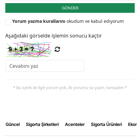
GÖNDER
Yorum yazma kurallarını
okudum ve kabul ediyorum
Aşağıdaki görselde işlemin sonucu kaçtır
* Bu içerik ile ilgili yorum yok, ilk yorumu siz yazın, tartışalım *
Güncel
Sigorta Şirketleri
Acenteler
Sigorta Ürünleri
Ekon