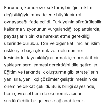
Forumda, kamu-özel sektör iş birliğinin iklim
Malatya
değişikliğiyle mücadelede büyük bir rol
Manisa
oynayacağı ifade edildi. Türkiye'nin sürdürülebilir
Kahramanmaraş
kalkınma vizyonunun vurgulandığı toplantılarda,
paydaşların birlikte hareket etme gerekliliği
Mardin
üzerinde duruldu. TSB ve diğer katılımcılar, iklim
Muğla
riskleriyle başa çıkmak ve toplumun her
Muş
kesiminde dayanıklılığı artırmak için proaktif bir
yaklaşım sergilenmesi gerektiğini dile getirdiler.
Nevşehir
Eğitim ve farkındalık oluşturma gibi stratejilerin
Niğde
yanı sıra, yenilikçi çözümler geliştirilmesinin de
Ordu
önemine dikkat çekildi. Bu iş birliği sayesinde,
hem çevresel hem de ekonomik açıdan
Rize
sürdürülebilir bir gelecek sağlanabilecek.
Sakarya