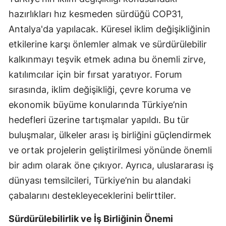
hazırlıkları hız kesmeden sürdüğü COP31,
Mersin
Antalya'da yapılacak. Küresel iklim değişikliğinin
İstanbul
etkilerine karşı önlemler almak ve sürdürülebilir
İzmir
kalkınmayı teşvik etmek adına bu önemli zirve,
katılımcılar için bir fırsat yaratıyor. Forum
Kars
sırasında, iklim değişikliği, çevre koruma ve
Kastamonu
ekonomik büyüme konularında Türkiye’nin
Kayseri
hedefleri üzerine tartışmalar yapıldı. Bu tür
buluşmalar, ülkeler arası iş birliğini güçlendirmek
Kırklareli
ve ortak projelerin geliştirilmesi yönünde önemli
Kırşehir
bir adım olarak öne çıkıyor. Ayrıca, uluslararası iş
Kocaeli
dünyası temsilcileri, Türkiye’nin bu alandaki
çabalarını destekleyeceklerini belirttiler.
Konya
Sürdürülebilirlik ve İş Birliğinin Önemi
Kütahya