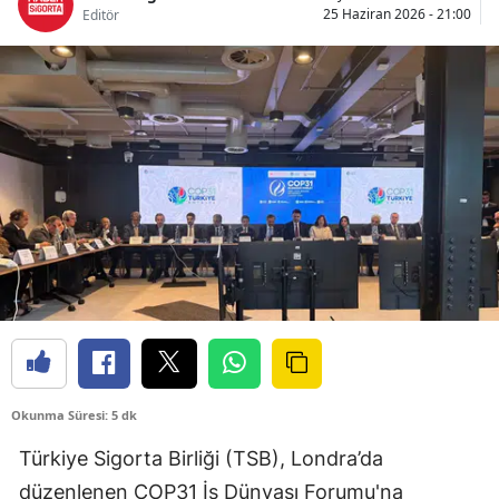
25 Haziran 2026 - 21:00
Editör
Bilecik
Bingöl
Bitlis
Bolu
Burdur
Bursa
Çanakkale
Çankırı
Çorum
Okunma Süresi: 5 dk
Denizli
Türkiye Sigorta Birliği (TSB), Londra’da
Diyarbakır
düzenlenen COP31 İş Dünyası Forumu'na