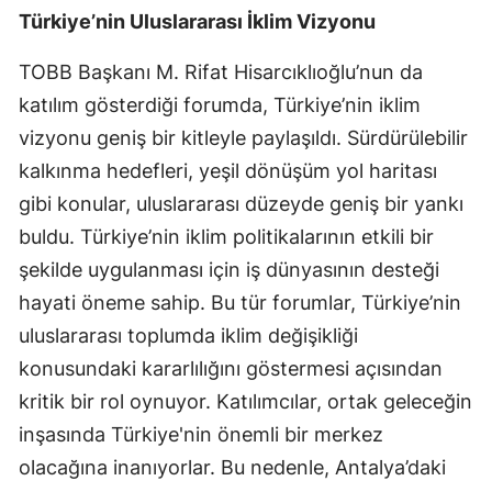
Türkiye’nin Uluslararası İklim Vizyonu
Samsun
TOBB Başkanı M. Rifat Hisarcıklıoğlu’nun da
Siirt
katılım gösterdiği forumda, Türkiye’nin iklim
Sinop
vizyonu geniş bir kitleyle paylaşıldı. Sürdürülebilir
kalkınma hedefleri, yeşil dönüşüm yol haritası
Sivas
gibi konular, uluslararası düzeyde geniş bir yankı
Tekirdağ
buldu. Türkiye’nin iklim politikalarının etkili bir
Tokat
şekilde uygulanması için iş dünyasının desteği
hayati öneme sahip. Bu tür forumlar, Türkiye’nin
Trabzon
uluslararası toplumda iklim değişikliği
Tunceli
konusundaki kararlılığını göstermesi açısından
Şanlıurfa
kritik bir rol oynuyor. Katılımcılar, ortak geleceğin
inşasında Türkiye'nin önemli bir merkez
Uşak
olacağına inanıyorlar. Bu nedenle, Antalya’daki
Van