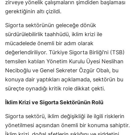
zirveye yönelik çalışmaların şimdiden başlaması
gerektiğinin altı çizildi.
Yozgat
Zonguldak
​Sigorta sektörünün geleceğe dönük
sürdürülebilirlik taahhüdü, iklim krizi ile
Aksaray
mücadelede önemli bir adım olarak
Bayburt
değerlendiriliyor. Türkiye Sigorta Birliği’ni (TSB)
Karaman
temsilen katılan Yönetim Kurulu Üyesi Neslihan
Neciboğlu ve Genel Sekreter Özgür Obalı, bu
Kırıkkale
konuya dair yaptıkları açıklamada, sektörün bu
Batman
süreçte oynadığı kritik role dikkat çekti.
Şırnak
İklim Krizi ve Sigorta Sektörünün Rolü
Bartın
Sigorta sektörü, iklim değişikliği ile ilgili risklerin
Ardahan
yönetilmesi açısından önemli bir konuma sahiptir.
İklim krizi, doğal afetlerin sıklığını ve şiddetini
Iğdır