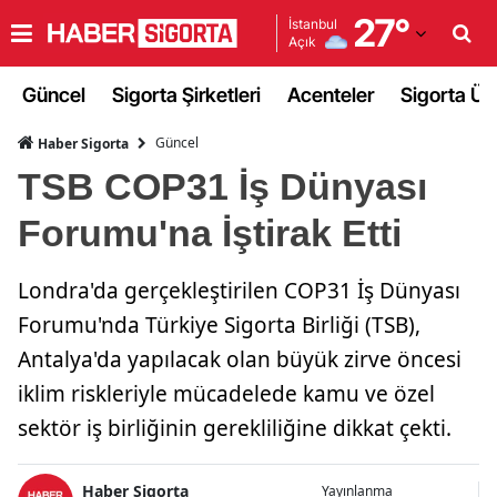
27
°
İstanbul
Açık
Adana
Güncel
Sigorta Şirketleri
Acenteler
Sigorta Ürü
Adıyaman
Güncel
Haber Sigorta
Afyonkarahisar
TSB COP31 İş Dünyası
Ağrı
Forumu'na İştirak Etti
Amasya
Londra'da gerçekleştirilen COP31 İş Dünyası
Ankara
Forumu'nda Türkiye Sigorta Birliği (TSB),
Antalya
Antalya'da yapılacak olan büyük zirve öncesi
Artvin
iklim riskleriyle mücadelede kamu ve özel
sektör iş birliğinin gerekliliğine dikkat çekti.
Aydın
Balıkesir
Haber Sigorta
Yayınlanma