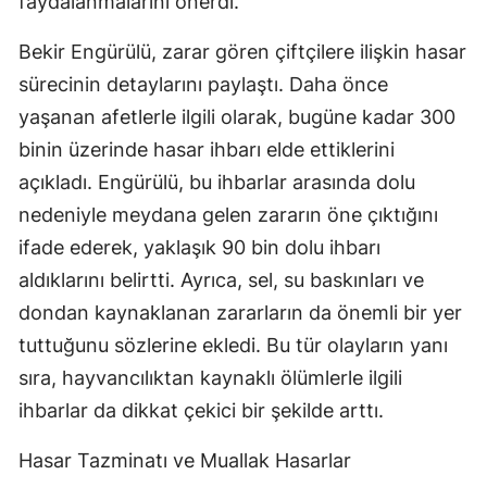
faydalanmalarını önerdi.
Yozgat
Bekir Engürülü, zarar gören çiftçilere ilişkin hasar
sürecinin detaylarını paylaştı. Daha önce
Zonguldak
yaşanan afetlerle ilgili olarak, bugüne kadar 300
Aksaray
binin üzerinde hasar ihbarı elde ettiklerini
Bayburt
açıkladı. Engürülü, bu ihbarlar arasında dolu
nedeniyle meydana gelen zararın öne çıktığını
Karaman
ifade ederek, yaklaşık 90 bin dolu ihbarı
Kırıkkale
aldıklarını belirtti. Ayrıca, sel, su baskınları ve
Batman
dondan kaynaklanan zararların da önemli bir yer
tuttuğunu sözlerine ekledi. Bu tür olayların yanı
Şırnak
sıra, hayvancılıktan kaynaklı ölümlerle ilgili
Bartın
ihbarlar da dikkat çekici bir şekilde arttı.
Ardahan
Hasar Tazminatı ve Muallak Hasarlar
Iğdır