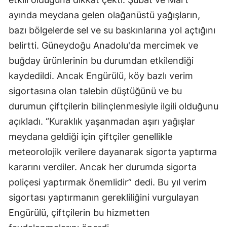
ayında meydana gelen olağanüstü yağışların,
Samsun
bazı bölgelerde sel ve su baskınlarına yol açtığını
Siirt
belirtti. Güneydoğu Anadolu'da mercimek ve
Sinop
buğday ürünlerinin bu durumdan etkilendiği
kaydedildi. Ancak Engürülü, köy bazlı verim
Sivas
sigortasına olan talebin düştüğünü ve bu
Tekirdağ
durumun çiftçilerin bilinçlenmesiyle ilgili olduğunu
Tokat
açıkladı. “Kuraklık yaşanmadan aşırı yağışlar
meydana geldiği için çiftçiler genellikle
Trabzon
meteorolojik verilere dayanarak sigorta yaptırma
Tunceli
kararını verdiler. Ancak her durumda sigorta
poliçesi yaptırmak önemlidir” dedi. Bu yıl verim
Şanlıurfa
sigortası yaptırmanın gerekliliğini vurgulayan
Uşak
Engürülü, çiftçilerin bu hizmetten
Van