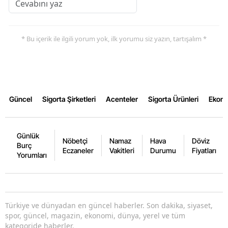
* Bu içerik ile ilgili yorum yok, ilk yorumu siz yazın, tartışalım *
Güncel
Sigorta Şirketleri
Acenteler
Sigorta Ürünleri
Ekon
Günlük
Nöbetçi
Namaz
Hava
Döviz
Burç
Eczaneler
Vakitleri
Durumu
Fiyatları
Yorumları
Türkiye ve dünyadan en güncel haberler. Son dakika, siyaset,
spor, güncel, magazin, ekonomi, dünya, yerel ve tüm
kategoride haberler.