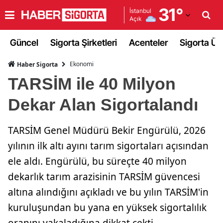
31
°
İstanbul
Açık
Adana
Güncel
Sigorta Şirketleri
Acenteler
Sigorta Ürü
Adıyaman
Ekonomi
Haber Sigorta
Afyonkarahisar
TARSİM ile 40 Milyon
Ağrı
Dekar Alan Sigortalandı
Amasya
TARSİM Genel Müdürü Bekir Engürülü, 2026
Ankara
yılının ilk altı ayını tarım sigortaları açısından
Antalya
ele aldı. Engürülü, bu süreçte 40 milyon
Artvin
dekarlık tarım arazisinin TARSİM güvencesi
altına alındığını açıkladı ve bu yılın TARSİM'in
Aydın
kuruluşundan bu yana en yüksek sigortalılık
Balıkesir
oranını yakaladığına dikkat çekti.