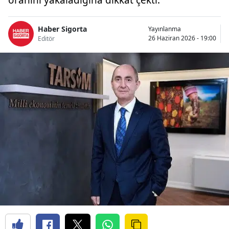
Bilecik
Haber Sigorta
Yayınlanma
Bingöl
26 Haziran 2026 - 19:00
Editör
Bitlis
Bolu
Burdur
Bursa
Çanakkale
Çankırı
Çorum
Denizli
Diyarbakır