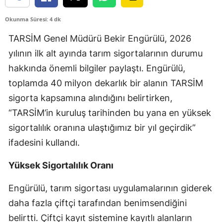
Edirne
Okunma Süresi: 4 dk
Elazığ
TARSİM Genel Müdürü Bekir Engürülü, 2026
Erzincan
yılının ilk alt ayında tarım sigortalarının durumu
hakkında önemli bilgiler paylaştı. Engürülü,
Erzurum
toplamda 40 milyon dekarlık bir alanın TARSİM
Eskişehir
sigorta kapsamına alındığını belirtirken,
“TARSİM’in kuruluş tarihinden bu yana en yüksek
Gaziantep
sigortalılık oranına ulaştığımız bir yıl geçirdik”
Giresun
ifadesini kullandı.
Gümüşhane
Yüksek Sigortalılık Oranı
Hakkari
Engürülü, tarım sigortası uygulamalarının giderek
Hatay
daha fazla çiftçi tarafından benimsendiğini
Isparta
belirtti. Çiftçi kayıt sistemine kayıtlı alanların