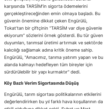
karşısında TARSİM'in sigorta ödemelerini
Malatya
gerçekleştireceğinden emin olmaya başladı. Bu
Manisa
güvenin önemine dikkat çeken Engürülü,
Kahramanmaraş
Tokat’tan bir çiftçinin “TARSİM var diye güvenle
ekiyorum” sözlerini örnek gösterdi. Bu tür güven
Mardin
duyumları, tarımsal üretimi artırmak ve sektörde
Muğla
kalıcılığı sağlamak adına kritik öneme sahip.
Engürülü, "Amacımız, tarıma yatırım yapan ve bu
Muş
alanda kalmayı hedefleyen tüm bireyler için
Nevşehir
sürdürülebilir bir yapı kurmaktır" dedi.
Niğde
Köy Bazlı Verim Sigortasında Düşüş
Ordu
Engürülü, tarım sigortası politikalarının etkilerini
Rize
değerlendirirken bu yıl farklı hava koşullarının da
Sakarya
etkili olduğuna dikkat çekti. Şubat ve Mart