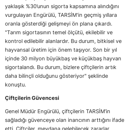
yaklaşık %30’unun sigorta kapsamına alındığını
Mersin
vurgulayan Engürülü, TARSİM'in geçmiş yıllara
İstanbul
oranla gösterdiği gelişmeyi ön plana çıkardı.
İzmir
"Tarım sigortasının temel ölçütü, ekilebilir ve
kontrol edilebilir alanlardır. Bu durum, bitkisel ve
Kars
hayvansal üretim için önem taşıyor. Son bir yıl
Kastamonu
içinde 30 milyon büyükbaş ve küçükbaş hayvan
sigortalandı. Bu durum, bizlere çiftçilerin artık
Kayseri
daha bilinçli olduğunu gösteriyor" şeklinde
Kırklareli
konuştu.
Kırşehir
Çiftçilerin Güvencesi
Kocaeli
Genel Müdür Engürülü, çiftçilerin TARSİM’in
Konya
sağladığı güvenceye olan inancının arttığını ifade
Kütahya
etti. Çiftçiler, meydana gelebilecek zararlar