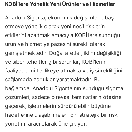
KOBİ’lere Yönelik Yeni Ürünler ve Hizmetler
Mersin
Anadolu Sigorta, ekonomik değişimlerle baş
İstanbul
etmeye yönelik olarak yeni nesil risklerin
İzmir
etkilerini azaltmak amacıyla KOBİ’lere sunduğu
ürün ve hizmet yelpazesini sürekli olarak
Kars
genişletmektedir. Doğal afetler, iklim değişikliği
Kastamonu
ve siber tehditler gibi sorunlar, KOBİ’lerin
Kayseri
faaliyetlerini tehlikeye atmakta ve iş sürekliliğini
sağlamada zorluklar yaratmaktadır. Bu
Kırklareli
bağlamda, Anadolu Sigorta'nın sunduğu sigorta
Kırşehir
çözümleri, sadece bireysel teminatların ötesine
Kocaeli
geçerek, işletmelerin sürdürülebilir büyüme
hedeflerine ulaşabilmeleri için stratejik bir risk
Konya
yönetimi aracı olarak öne çıkıyor.
Kütahya