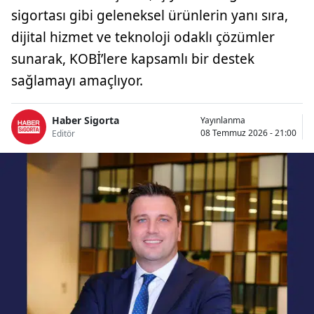
sigortası gibi geleneksel ürünlerin yanı sıra,
Bilecik
dijital hizmet ve teknoloji odaklı çözümler
Bingöl
sunarak, KOBİ’lere kapsamlı bir destek
Bitlis
sağlamayı amaçlıyor.
Bolu
Haber Sigorta
Yayınlanma
Burdur
08 Temmuz 2026 - 21:00
Editör
Bursa
Çanakkale
Çankırı
Çorum
Denizli
Diyarbakır