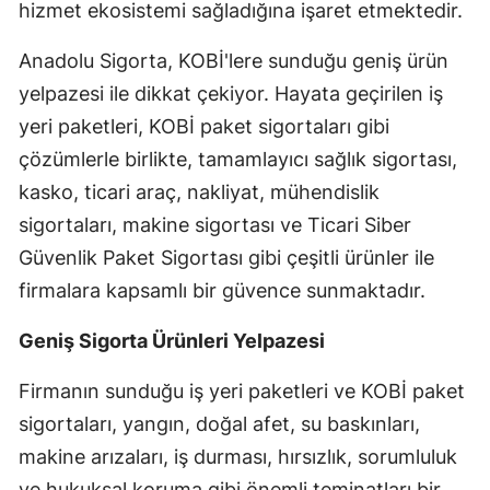
hizmet ekosistemi sağladığına işaret etmektedir.
Yozgat
Anadolu Sigorta, KOBİ'lere sunduğu geniş ürün
Zonguldak
yelpazesi ile dikkat çekiyor. Hayata geçirilen iş
yeri paketleri, KOBİ paket sigortaları gibi
Aksaray
çözümlerle birlikte, tamamlayıcı sağlık sigortası,
Bayburt
kasko, ticari araç, nakliyat, mühendislik
Karaman
sigortaları, makine sigortası ve Ticari Siber
Güvenlik Paket Sigortası gibi çeşitli ürünler ile
Kırıkkale
firmalara kapsamlı bir güvence sunmaktadır.
Batman
Geniş Sigorta Ürünleri Yelpazesi
Şırnak
Firmanın sunduğu iş yeri paketleri ve KOBİ paket
Bartın
sigortaları, yangın, doğal afet, su baskınları,
Ardahan
makine arızaları, iş durması, hırsızlık, sorumluluk
ve hukuksal koruma gibi önemli teminatları bir
Iğdır