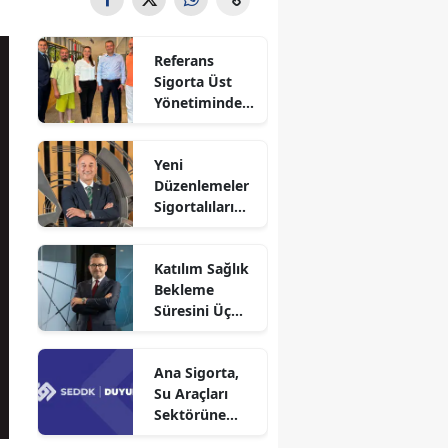
Referans
Sigorta Üst
Yönetiminden
Sigortafi’ye
Ziyaret
Yeni
Düzenlemeler
Sigortalıları
Güvence
Altına Alacak
Katılım Sağlık
Bekleme
Süresini Üç
Aya Düşürdü
Ana Sigorta,
Su Araçları
Sektörüne
Faaliyet İzni