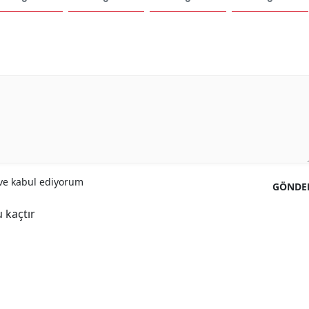
Samsun
Siirt
Sinop
Sivas
Tekirdağ
Tokat
e kabul ediyorum
GÖNDE
Trabzon
 kaçtır
Tunceli
Şanlıurfa
Uşak
Van