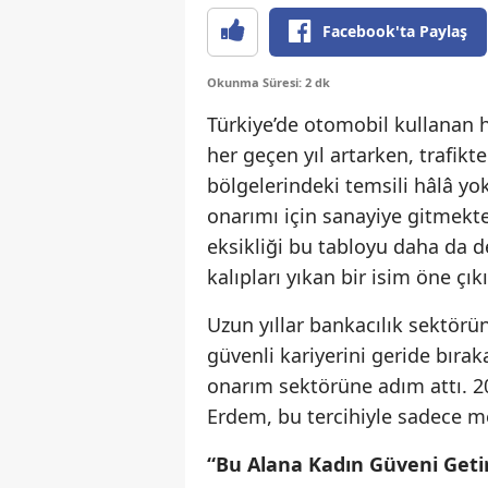
Facebook'ta Paylaş
Okunma Süresi: 2 dk
Türkiye’de otomobil kullanan 
her geçen yıl artarken, trafik
bölgelerindeki temsili hâlâ yo
onarımı için sanayiye gitmekt
eksikliği bu tabloyu daha da de
kalıpları yıkan bir isim öne çık
Uzun yıllar bankacılık sektör
güvenli kariyerini geride bıra
onarım sektörüne adım attı. 202
Erdem, bu tercihiyle sadece mes
“Bu Alana Kadın Güveni Get