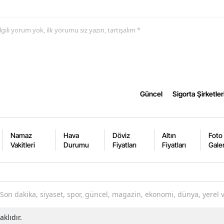
Yozgat
 ilgili yorum yok, ilk yorumu siz yazın, tartışalım *
Zonguldak
Aksaray
Bayburt
Güncel
Sigorta Şirketler
Karaman
Kırıkkale
Namaz
Hava
Döviz
Altın
Foto
Batman
Vakitleri
Durumu
Fiyatları
Fiyatları
Galer
Şırnak
Bartın
Son dakika, siyaset, spor, güncel, magazin, ekonomi, dünya, yerel 
Ardahan
klıdır.
Iğdır