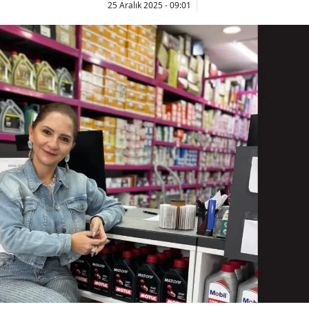
25 Aralık 2025 - 09:01
Bilecik
Bingöl
Bitlis
Bolu
Burdur
Bursa
Çanakkale
Çankırı
Çorum
Denizli
Diyarbakır