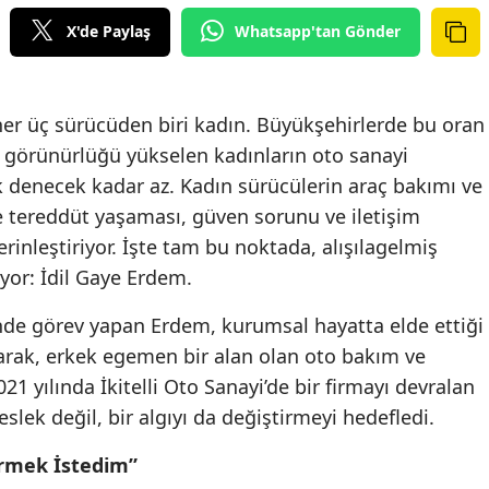
Edirne
X'de Paylaş
Whatsapp'tan Gönder
Elazığ
Erzincan
her üç sürücüden biri kadın. Büyükşehirlerde bu oran
te görünürlüğü yükselen kadınların oto sanayi
Erzurum
k denecek kadar az. Kadın sürücülerin araç bakımı ve
Eskişehir
e tereddüt yaşaması, güven sorunu ve iletişim
rinleştiriyor. İşte tam bu noktada, alışılagelmiş
Gaziantep
ıyor: İdil Gaye Erdem.
Giresun
ünde görev yapan Erdem, kurumsal hayatta elde ettiği
Gümüşhane
karak, erkek egemen bir alan olan oto bakım ve
1 yılında İkitelli Oto Sanayi’de bir firmayı devralan
Hakkari
lek değil, bir algıyı da değiştirmeyi hedefledi.
Hatay
irmek İstedim”
Isparta