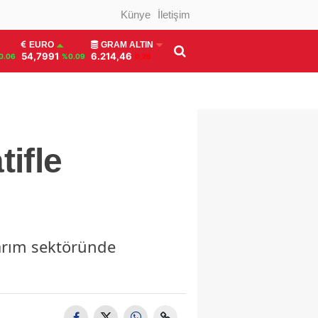
Künye
İletişim
EURO
GRAM ALTIN
54,7991
6.214,46
0.06
%0.09
0,28
tifle
narım sektöründe