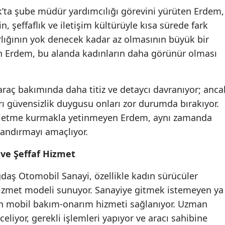
k’ta şube müdür yardımcılığı görevini yürüten Erdem,
Mersin
n, şeffaflık ve iletişim kültürüyle kısa sürede fark
İstanbul
rlığının yok denecek kadar az olmasının büyük bir
n Erdem, bu alanda kadınların daha görünür olması
İzmir
Kars
raç bakımında daha titiz ve detaycı davranıyor; anca
Kastamonu
rı güvensizlik duygusu onları zor durumda bırakıyor.
 işletme kurmakla yetinmeyen Erdem, aynı zamanda
Kayseri
azandırmayı amaçlıyor.
Kırklareli
 ve Şeffaf Hizmet
Kırşehir
aş Otomobil Sanayi, özellikle kadın sürücüler
Kocaeli
hizmet modeli sunuyor. Sanayiye gitmek istemeyen ya
Konya
in mobil bakım-onarım hizmeti sağlanıyor. Uzman
eliyor, gerekli işlemleri yapıyor ve aracı sahibine
Kütahya