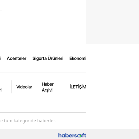
i
Acenteler
Sigorta Ürünleri
Ekonomi
Haber
Videolar
İLETİŞİM
i
Arşivi
ve tüm kategoride haberler.