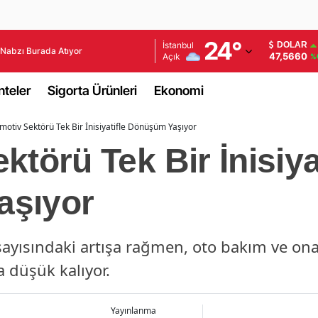
Adana
24
°
İstanbul
DOLAR
Nabzı Burada Atıyor
47,5660
Açık
%
Adıyaman
teler
Sigorta Ürünleri
Ekonomi
Afyonkarahisar
motiv Sektörü Tek Bir İnisiyatifle Dönüşüm Yaşıyor
Ağrı
törü Tek Bir İnisiya
Amasya
Ankara
aşıyor
Antalya
sayısındaki artışa rağmen, oto bakım ve o
Artvin
a düşük kalıyor.
Aydın
Balıkesir
Yayınlanma