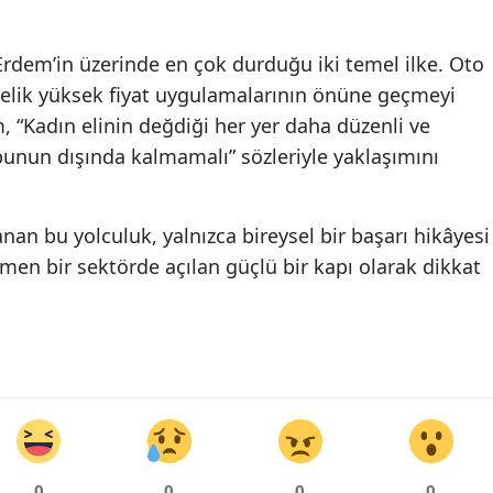
Malatya
k, Erdem’in üzerinde en çok durduğu iki temel ilke. Oto
Manisa
elik yüksek fiyat uygulamalarının önüne geçmeyi
, “Kadın elinin değdiği her yer daha düzenli ve
Kahramanmaraş
bunun dışında kalmamalı” sözleriyle yaklaşımını
Mardin
Muğla
nan bu yolculuk, yalnızca bireysel bir başarı hikâyesi
Muş
en bir sektörde açılan güçlü bir kapı olarak dikkat
Nevşehir
Niğde
Ordu
Rize
Sakarya
0
0
0
0