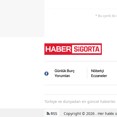
* Bu içerik ile
Günlük Burç
Nöbetçi
Yorumları
Eczaneler
Türkiye ve dünyadan en güncel haberler. 
RSS
Copyright © 2026 . Her hakkı sa