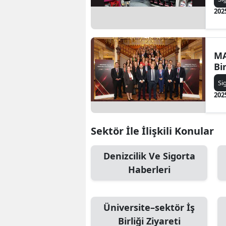
202
MA
Bi
Si
202
Sektör İle İlişkili Konular
Denizcilik Ve Sigorta
Haberleri
Üniversite–sektör İş
Birliği Ziyareti