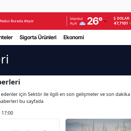
Adana
26
°
İstanbul
DOLAR
Nabzı Burada Atıyor
47,7101
Açık
%
Adıyaman
teler
Sigorta Ürünleri
Ekonomi
Afyonkarahisar
Ağrı
ri
Amasya
Ankara
erleri
Antalya
edenler için Sektör ile ilgili en son gelişmeler ve son dakik
 haberleri bu sayfada
Artvin
 17:00
Aydın
Balıkesir