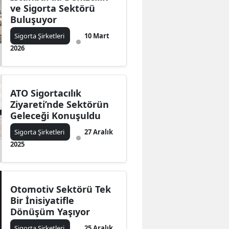
ve Sigorta Sektörü
Buluşuyor
Sigorta Şirketleri
10 Mart
2026
ATO Sigortacılık
Ziyareti’nde Sektörün
Geleceği Konuşuldu
Sigorta Şirketleri
27 Aralık
2025
Otomotiv Sektörü Tek
Bir İnisiyatifle
Dönüşüm Yaşıyor
Sigorta Şirketleri
25 Aralık