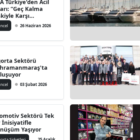
A Türkiye'den Acil
Bilecik
arı: “Geç Kalma
skiyle Karşı
Bingöl
rşıyayız”
ncel
26 Haziran 2026
Bitlis
Bolu
Burdur
gorta Sektörü
hramanmaraş'ta
Bursa
luşuyor
Çanakkale
ncel
03 Şubat 2026
Çankırı
Çorum
omotiv Sektörü Tek
 İnisiyatifle
Denizli
nüşüm Yaşıyor
Diyarbakır
gorta Şirketleri
25 Aralık