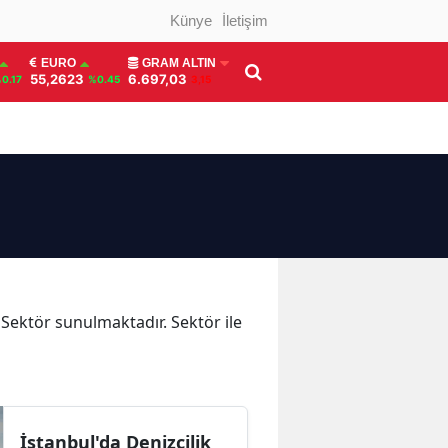
Künye
İletişim
EURO
GRAM ALTIN
55,2623
6.697,03
0.17
%0.45
3,15
a Sektör sunulmaktadır. Sektör ile
İstanbul'da Denizcilik