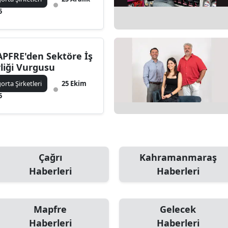
5
Edirne
Elazığ
Erzincan
PFRE'den Sektöre İş
rliği Vurgusu
Erzurum
gorta Şirketleri
25 Ekim
5
Eskişehir
Gaziantep
Giresun
Çağrı
Kahramanmaraş
Gümüşhane
Haberleri
Haberleri
Hakkari
Hatay
Mapfre
Gelecek
Isparta
Haberleri
Haberleri