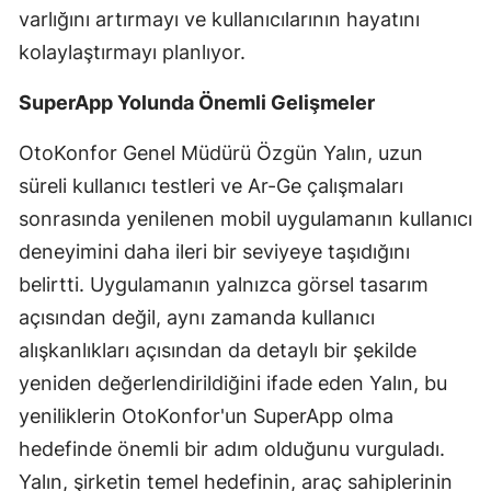
varlığını artırmayı ve kullanıcılarının hayatını
Malatya
kolaylaştırmayı planlıyor.
Manisa
SuperApp Yolunda Önemli Gelişmeler
Kahramanmaraş
OtoKonfor Genel Müdürü Özgün Yalın, uzun
Mardin
süreli kullanıcı testleri ve Ar-Ge çalışmaları
Muğla
sonrasında yenilenen mobil uygulamanın kullanıcı
deneyimini daha ileri bir seviyeye taşıdığını
Muş
belirtti. Uygulamanın yalnızca görsel tasarım
Nevşehir
açısından değil, aynı zamanda kullanıcı
Niğde
alışkanlıkları açısından da detaylı bir şekilde
yeniden değerlendirildiğini ifade eden Yalın, bu
Ordu
yeniliklerin OtoKonfor'un SuperApp olma
Rize
hedefinde önemli bir adım olduğunu vurguladı.
Yalın, şirketin temel hedefinin, araç sahiplerinin
Sakarya