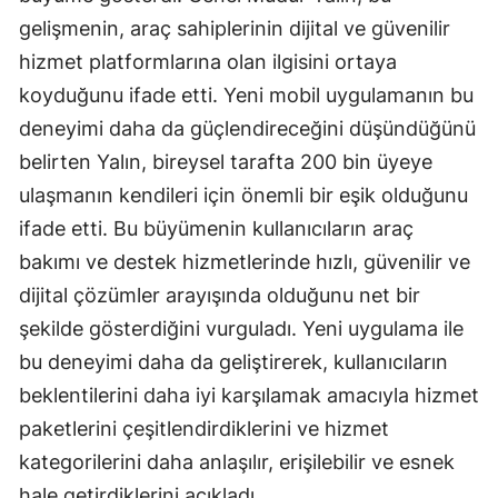
gelişmenin, araç sahiplerinin dijital ve güvenilir
Yozgat
hizmet platformlarına olan ilgisini ortaya
Zonguldak
koyduğunu ifade etti. Yeni mobil uygulamanın bu
deneyimi daha da güçlendireceğini düşündüğünü
Aksaray
belirten Yalın, bireysel tarafta 200 bin üyeye
Bayburt
ulaşmanın kendileri için önemli bir eşik olduğunu
Karaman
ifade etti. Bu büyümenin kullanıcıların araç
bakımı ve destek hizmetlerinde hızlı, güvenilir ve
Kırıkkale
dijital çözümler arayışında olduğunu net bir
Batman
şekilde gösterdiğini vurguladı. Yeni uygulama ile
Şırnak
bu deneyimi daha da geliştirerek, kullanıcıların
beklentilerini daha iyi karşılamak amacıyla hizmet
Bartın
paketlerini çeşitlendirdiklerini ve hizmet
Ardahan
kategorilerini daha anlaşılır, erişilebilir ve esnek
hale getirdiklerini açıkladı.
Iğdır