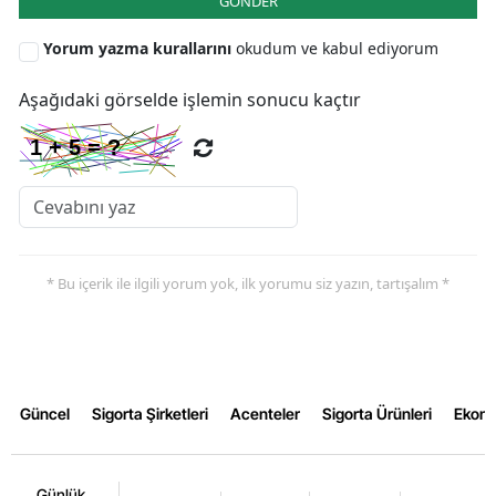
GÖNDER
Yorum yazma kurallarını
okudum ve kabul ediyorum
Aşağıdaki görselde işlemin sonucu kaçtır
* Bu içerik ile ilgili yorum yok, ilk yorumu siz yazın, tartışalım *
Güncel
Sigorta Şirketleri
Acenteler
Sigorta Ürünleri
Ekon
Günlük