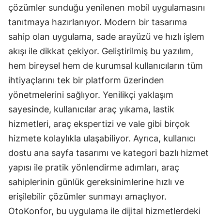
çözümler sunduğu yenilenen mobil uygulamasını
Mersin
tanıtmaya hazırlanıyor. Modern bir tasarıma
İstanbul
sahip olan uygulama, sade arayüzü ve hızlı işlem
akışı ile dikkat çekiyor. Geliştirilmiş bu yazılım,
İzmir
hem bireysel hem de kurumsal kullanıcıların tüm
Kars
ihtiyaçlarını tek bir platform üzerinden
Kastamonu
yönetmelerini sağlıyor. Yenilikçi yaklaşım
sayesinde, kullanıcılar araç yıkama, lastik
Kayseri
hizmetleri, araç ekspertizi ve vale gibi birçok
Kırklareli
hizmete kolaylıkla ulaşabiliyor. Ayrıca, kullanıcı
dostu ana sayfa tasarımı ve kategori bazlı hizmet
Kırşehir
yapısı ile pratik yönlendirme adımları, araç
Kocaeli
sahiplerinin günlük gereksinimlerine hızlı ve
Konya
erişilebilir çözümler sunmayı amaçlıyor.
OtoKonfor, bu uygulama ile dijital hizmetlerdeki
Kütahya