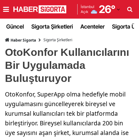
26
°
İstanbul
Açık
Adana
Güncel
Sigorta Şirketleri
Acenteler
Sigorta Ürü
Adıyaman
Sigorta Şirketleri
Haber Sigorta
Afyonkarahisar
OtoKonfor Kullanıcılarını
Ağrı
Bir Uygulamada
Amasya
Buluşturuyor
Ankara
OtoKonfor, SuperApp olma hedefiyle mobil
Antalya
uygulamasını güncelleyerek bireysel ve
Artvin
kurumsal kullanıcıları tek bir platformda
Aydın
birleştiriyor. Bireysel kullanıcılarda 200 bin
üye sayısını aşan şirket, kurumsal alanda ise
Balıkesir