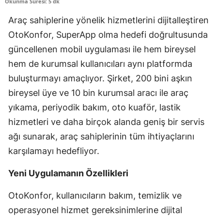
Okunma Süresi: 5 dk
Edirne
Araç sahiplerine yönelik hizmetlerini dijitalleştiren
Elazığ
OtoKonfor, SuperApp olma hedefi doğrultusunda
güncellenen mobil uygulaması ile hem bireysel
Erzincan
hem de kurumsal kullanıcıları aynı platformda
Erzurum
buluşturmayı amaçlıyor. Şirket, 200 bini aşkın
Eskişehir
bireysel üye ve 10 bin kurumsal aracı ile araç
yıkama, periyodik bakım, oto kuaför, lastik
Gaziantep
hizmetleri ve daha birçok alanda geniş bir servis
Giresun
ağı sunarak, araç sahiplerinin tüm ihtiyaçlarını
karşılamayı hedefliyor.
Gümüşhane
Hakkari
Yeni Uygulamanın Özellikleri
Hatay
OtoKonfor, kullanıcıların bakım, temizlik ve
operasyonel hizmet gereksinimlerine dijital
Isparta