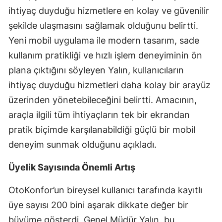
ihtiyaç duyduğu hizmetlere en kolay ve güvenilir
Samsun
şekilde ulaşmasını sağlamak olduğunu belirtti.
Siirt
Yeni mobil uygulama ile modern tasarım, sade
kullanım pratikliği ve hızlı işlem deneyiminin ön
Sinop
plana çıktığını söyleyen Yalın, kullanıcıların
Sivas
ihtiyaç duyduğu hizmetleri daha kolay bir arayüz
Tekirdağ
üzerinden yönetebileceğini belirtti. Amacının,
araçla ilgili tüm ihtiyaçların tek bir ekrandan
Tokat
pratik biçimde karşılanabildiği güçlü bir mobil
Trabzon
deneyim sunmak olduğunu açıkladı.
Tunceli
Üyelik Sayısında Önemli Artış
Şanlıurfa
OtoKonfor’un bireysel kullanıcı tarafında kayıtlı
Uşak
üye sayısı 200 bini aşarak dikkate değer bir
büyüme gösterdi. Genel Müdür Yalın, bu
Van