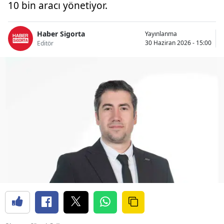
10 bin aracı yönetiyor.
Bilecik
Bingöl
Haber Sigorta
Yayınlanma
30 Haziran 2026 - 15:00
Editör
Bitlis
Bolu
Burdur
Bursa
Çanakkale
Çankırı
Çorum
Denizli
Diyarbakır