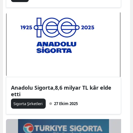
Malatya
Manisa
Kahramanmaraş
Mardin
Muğla
Muş
Nevşehir
Anadolu Sigorta,8,6 milyar TL kâr elde
etti
Niğde
Sigorta Şirketleri
27 Ekim 2025
Ordu
Rize
Sakarya