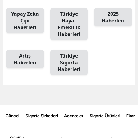
Yozgat
Yapay Zeka
Türkiye
2025
Çipi
Hayat
Haberleri
Zonguldak
Haberleri
Emeklilik
Haberleri
Aksaray
Bayburt
Artış
Türkiye
Karaman
Haberleri
Sigorta
Haberleri
Kırıkkale
Batman
Şırnak
Bartın
Güncel
Sigorta Şirketleri
Acenteler
Sigorta Ürünleri
Ekon
Ardahan
Iğdır