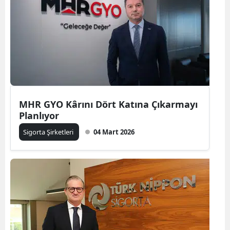
Bilecik
Bingöl
Bitlis
Bolu
Burdur
MHR GYO Kârını Dört Katına Çıkarmayı
Planlıyor
Bursa
Sigorta Şirketleri
04 Mart 2026
Çanakkale
Çankırı
Çorum
Denizli
Diyarbakır