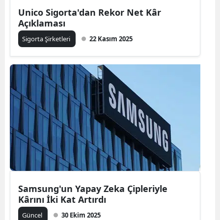
Unico Sigorta'dan Rekor Net Kâr
Mersin
Açıklaması
İstanbul
Sigorta Şirketleri
22 Kasım 2025
İzmir
Kars
Kastamonu
Kayseri
Kırklareli
Kırşehir
Kocaeli
Samsung'un Yapay Zeka Çipleriyle
Konya
Kârını İki Kat Artırdı
Kütahya
Güncel
30 Ekim 2025