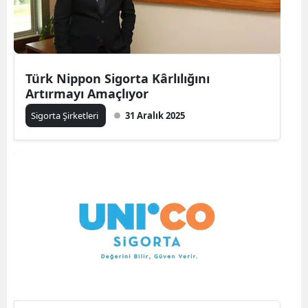
Edirne
Elazığ
Erzincan
Türk Nippon Sigorta Kârlılığını
Artırmayı Amaçlıyor
Erzurum
Sigorta Şirketleri
31 Aralık 2025
Eskişehir
Gaziantep
Giresun
Gümüşhane
Hakkari
Hatay
Isparta