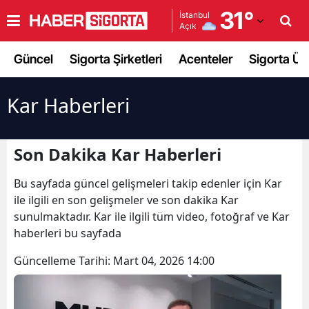
31
°
İstanbul
Açık
Adana
Güncel
Sigorta Şirketleri
Acenteler
Sigorta Ürü
Adıyaman
Afyonkarahisar
Kar Haberleri
Ağrı
Son Dakika Kar Haberleri
Amasya
Bu sayfada güncel gelişmeleri takip edenler için Kar
Ankara
ile ilgili en son gelişmeler ve son dakika Kar
Antalya
sunulmaktadır. Kar ile ilgili tüm video, fotoğraf ve Kar
haberleri bu sayfada
Artvin
Güncelleme Tarihi:
Mart 04, 2026 14:00
Aydın
Balıkesir