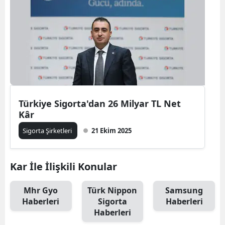
Samsun
Siirt
Sinop
Sivas
Tekirdağ
Türkiye Sigorta'dan 26 Milyar TL Net
Kâr
Tokat
Sigorta Şirketleri
21 Ekim 2025
Trabzon
Tunceli
Kar İle İlişkili Konular
Şanlıurfa
Mhr Gyo
Türk Nippon
Samsung
Haberleri
Sigorta
Haberleri
Uşak
Haberleri
Van