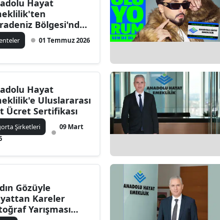
adolu Hayat
Bilecik
eklilik'ten
radeniz Bölgesi'nde
Bingöl
emli bir yatırım
enteler
01 Temmuz 2026
mlesi!
Bitlis
Bolu
adolu Hayat
Burdur
eklilik'e Uluslararası
it Ücret Sertifikası
Bursa
gorta Şirketleri
09 Mart
Çanakkale
6
Çankırı
Çorum
dın Gözüyle
Denizli
yattan Kareler
toğraf Yarışması
Diyarbakır
şvuruları Başladı