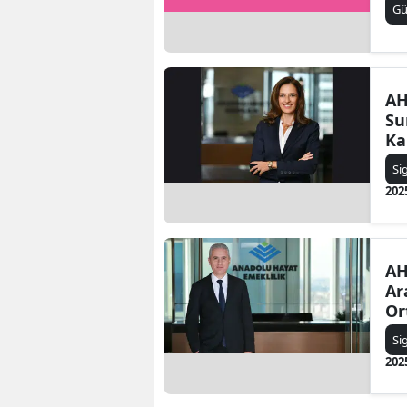
Gü
AH
Su
Ka
Si
202
AH
Ar
Or
Si
202