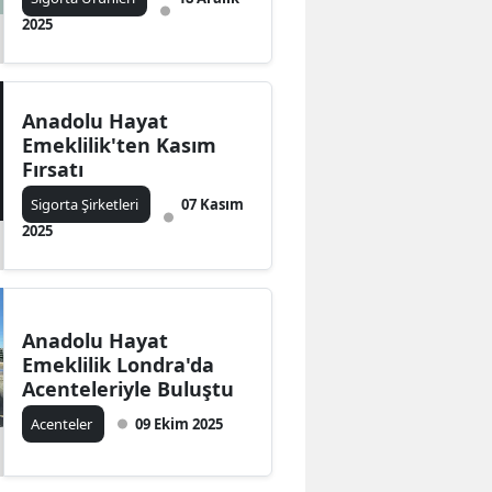
2025
Anadolu Hayat
Emeklilik'ten Kasım
Fırsatı
Sigorta Şirketleri
07 Kasım
2025
Anadolu Hayat
Emeklilik Londra'da
Acenteleriyle Buluştu
Acenteler
09 Ekim 2025