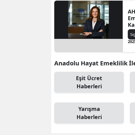
AH
Em
Ka
Si
202
Anadolu Hayat Emeklilik İle
Eşit Ücret
Haberleri
Yarışma
Haberleri