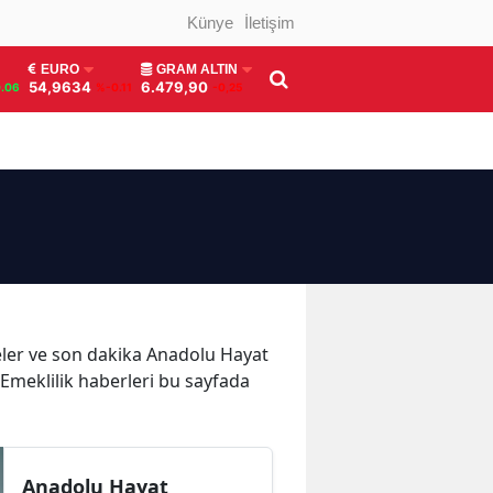
Künye
İletişim
EURO
GRAM ALTIN
54,9634
6.479,90
.06
%-0.11
-0,25
meler ve son dakika Anadolu Hayat
 Emeklilik haberleri bu sayfada
Anadolu Hayat