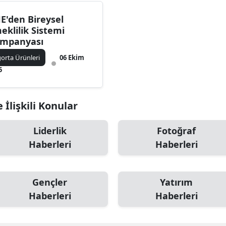
Mersin
E'den Bireysel
eklilik Sistemi
İstanbul
mpanyası
İzmir
gorta Ürünleri
06 Ekim
5
Kars
Kastamonu
 İlişkili Konular
Kayseri
Liderlik
Fotoğraf
Kırklareli
Haberleri
Haberleri
Kırşehir
Kocaeli
Gençler
Yatırım
Haberleri
Haberleri
Konya
Kütahya