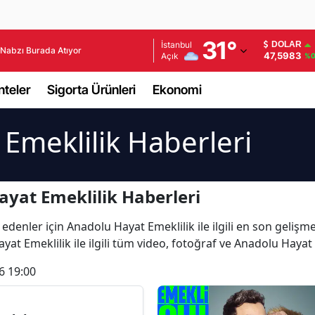
Adana
31
°
İstanbul
DOLAR
Nabzı Burada Atıyor
47,5983
Açık
%0
Adıyaman
teler
Sigorta Ürünleri
Ekonomi
Afyonkarahisar
Ağrı
Emeklilik Haberleri
Amasya
Ankara
yat Emeklilik Haberleri
Antalya
edenler için Anadolu Hayat Emeklilik ile ilgili en son geliş
at Emeklilik ile ilgili tüm video, fotoğraf ve Anadolu Hayat
Artvin
6 19:00
Aydın
Balıkesir