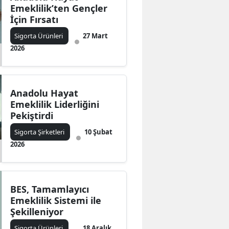
Emeklilik’ten Gençler
İçin Fırsatı
Sigorta Ürünleri
27 Mart
2026
Anadolu Hayat
Emeklilik Liderliğini
Pekiştirdi
Sigorta Şirketleri
10 Şubat
2026
BES, Tamamlayıcı
Emeklilik Sistemi ile
Şekilleniyor
Sigorta Ürünleri
18 Aralık