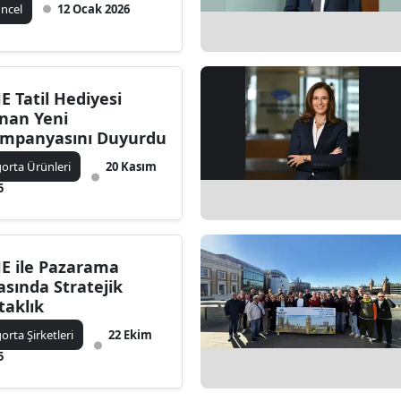
ncel
12 Ocak 2026
Edirne
Elazığ
Erzincan
E Tatil Hediyesi
nan Yeni
Erzurum
mpanyasını Duyurdu
gorta Ürünleri
20 Kasım
Eskişehir
5
Gaziantep
Giresun
E ile Pazarama
Gümüşhane
asında Stratejik
taklık
Hakkari
gorta Şirketleri
22 Ekim
Hatay
5
Isparta