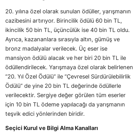
Samsun
20. yılına özel olarak sunulan ödüller, yarışmanın
cazibesini artırıyor. Birincilik ödülü 60 bin TL,
Siirt
ikincilik 50 bin TL, üçüncülük ise 40 bin TL oldu.
Sinop
Ayrıca, kazananlara sırasıyla altın, gümüş ve
bronz madalyalar verilecek. Üç eser ise
Sivas
mansiyon ödülü alacak ve her biri 20 bin TL ile
Tekirdağ
ödüllendirilecek. Yarışmaya özel olarak belirlenen
Tokat
“20. Yıl Özel Ödülü” ile “Çevresel Sürdürülebilirlik
Ödülü” de yine 20 bin TL değerinde ödüllerle
Trabzon
verilecektir. Sergiye değer görülen tüm eserler
Tunceli
için 10 bin TL ödeme yapılacağı da yarışmanın
Şanlıurfa
teşvik edici yönlerinden biridir.
Uşak
Seçici Kurul ve Bilgi Alma Kanalları
Van