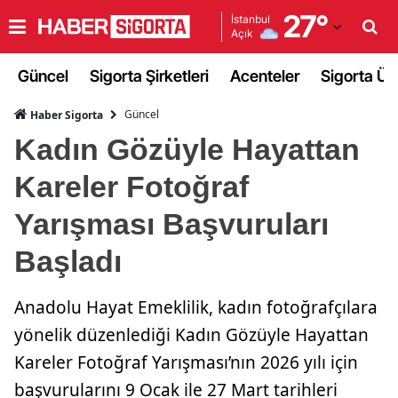
27
°
İstanbul
Açık
Adana
Güncel
Sigorta Şirketleri
Acenteler
Sigorta Ürü
Adıyaman
Güncel
Haber Sigorta
Afyonkarahisar
Kadın Gözüyle Hayattan
Ağrı
Kareler Fotoğraf
Amasya
Yarışması Başvuruları
Ankara
Başladı
Antalya
Anadolu Hayat Emeklilik, kadın fotoğrafçılara
Artvin
yönelik düzenlediği Kadın Gözüyle Hayattan
Aydın
Kareler Fotoğraf Yarışması’nın 2026 yılı için
Balıkesir
başvurularını 9 Ocak ile 27 Mart tarihleri