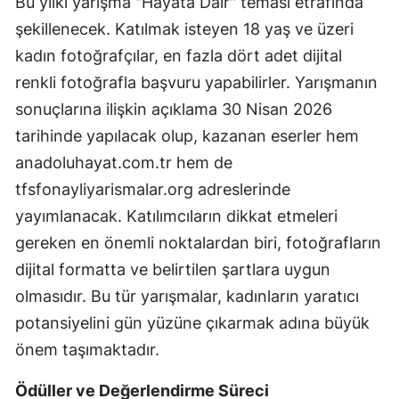
Bu yılki yarışma "Hayata Dair" teması etrafında
Malatya
şekillenecek. Katılmak isteyen 18 yaş ve üzeri
kadın fotoğrafçılar, en fazla dört adet dijital
Manisa
renkli fotoğrafla başvuru yapabilirler. Yarışmanın
Kahramanmaraş
sonuçlarına ilişkin açıklama 30 Nisan 2026
tarihinde yapılacak olup, kazanan eserler hem
Mardin
anadoluhayat.com.tr hem de
Muğla
tfsfonayliyarismalar.org adreslerinde
Muş
yayımlanacak. Katılımcıların dikkat etmeleri
gereken en önemli noktalardan biri, fotoğrafların
Nevşehir
dijital formatta ve belirtilen şartlara uygun
Niğde
olmasıdır. Bu tür yarışmalar, kadınların yaratıcı
Ordu
potansiyelini gün yüzüne çıkarmak adına büyük
önem taşımaktadır.
Rize
Ödüller ve Değerlendirme Süreci
Sakarya