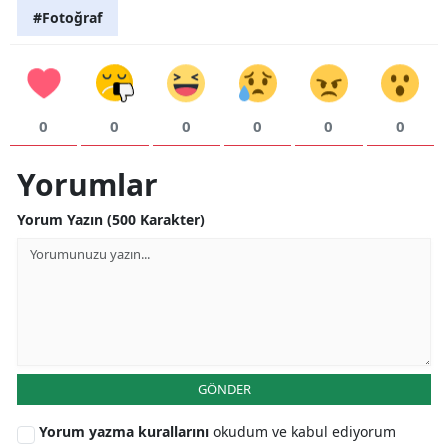
#Fotoğraf
Yalova
Karabük
Kilis
0
0
0
0
0
0
Osmaniye
Yorumlar
Düzce
Yorum Yazın (500 Karakter)
GÖNDER
Yorum yazma kurallarını
okudum ve kabul ediyorum