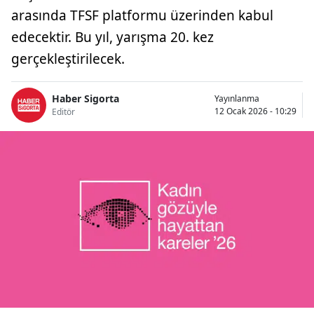
arasında TFSF platformu üzerinden kabul
Bilecik
edecektir. Bu yıl, yarışma 20. kez
Bingöl
gerçekleştirilecek.
Bitlis
Haber Sigorta
Yayınlanma
Bolu
12 Ocak 2026 - 10:29
Editör
Burdur
Bursa
Çanakkale
Çankırı
Çorum
Denizli
Diyarbakır