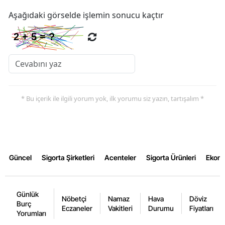
Aşağıdaki görselde işlemin sonucu kaçtır
* Bu içerik ile ilgili yorum yok, ilk yorumu siz yazın, tartışalım *
Güncel
Sigorta Şirketleri
Acenteler
Sigorta Ürünleri
Ekon
Günlük
Nöbetçi
Namaz
Hava
Döviz
Burç
Eczaneler
Vakitleri
Durumu
Fiyatları
Yorumları