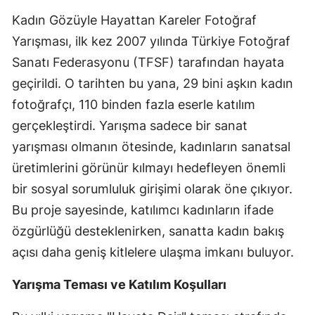
Kadın Gözüyle Hayattan Kareler Fotoğraf
Mersin
Yarışması, ilk kez 2007 yılında Türkiye Fotoğraf
İstanbul
Sanatı Federasyonu (TFSF) tarafından hayata
İzmir
geçirildi. O tarihten bu yana, 29 bini aşkın kadın
fotoğrafçı, 110 binden fazla eserle katılım
Kars
gerçekleştirdi. Yarışma sadece bir sanat
Kastamonu
yarışması olmanın ötesinde, kadınların sanatsal
Kayseri
üretimlerini görünür kılmayı hedefleyen önemli
bir sosyal sorumluluk girişimi olarak öne çıkıyor.
Kırklareli
Bu proje sayesinde, katılımcı kadınların ifade
Kırşehir
özgürlüğü desteklenirken, sanatta kadın bakış
Kocaeli
açısı daha geniş kitlelere ulaşma imkanı buluyor.
Konya
Yarışma Teması ve Katılım Koşulları
Kütahya