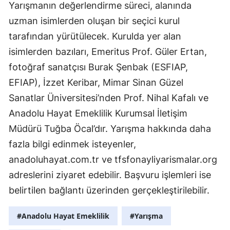
Yarışmanın değerlendirme süreci, alanında
Yozgat
uzman isimlerden oluşan bir seçici kurul
tarafından yürütülecek. Kurulda yer alan
Zonguldak
isimlerden bazıları, Emeritus Prof. Güler Ertan,
Aksaray
fotoğraf sanatçısı Burak Şenbak (ESFIAP,
EFIAP), İzzet Keribar, Mimar Sinan Güzel
Bayburt
Sanatlar Üniversitesi’nden Prof. Nihal Kafalı ve
Karaman
Anadolu Hayat Emeklilik Kurumsal İletişim
Kırıkkale
Müdürü Tuğba Öcal’dır. Yarışma hakkında daha
fazla bilgi edinmek isteyenler,
Batman
anadoluhayat.com.tr ve tfsfonayliyarismalar.org
Şırnak
adreslerini ziyaret edebilir. Başvuru işlemleri ise
Bartın
belirtilen bağlantı üzerinden gerçekleştirilebilir.
Ardahan
#Anadolu Hayat Emeklilik
#Yarışma
Iğdır