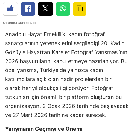
Edirne
Elazığ
Okunma Süresi: 3 dk
Erzincan
Anadolu Hayat Emeklilik, kadın fotoğraf
sanatçılarının yeteneklerini sergilediği 20. Kadın
Erzurum
Gözüyle Hayattan Kareler Fotoğraf Yarışması’nın
Eskişehir
2026 başvurularını kabul etmeye hazırlanıyor. Bu
Gaziantep
özel yarışma, Türkiye'de yalnızca kadın
katılımcılara açık olan nadir projelerden biri
Giresun
olarak her yıl oldukça ilgi görüyor. Fotoğraf
Gümüşhane
tutkunları için önemli bir platform oluşturan bu
Hakkari
organizasyon, 9 Ocak 2026 tarihinde başlayacak
ve 27 Mart 2026 tarihine kadar sürecek.
Hatay
Yarışmanın Geçmişi ve Önemi
Isparta