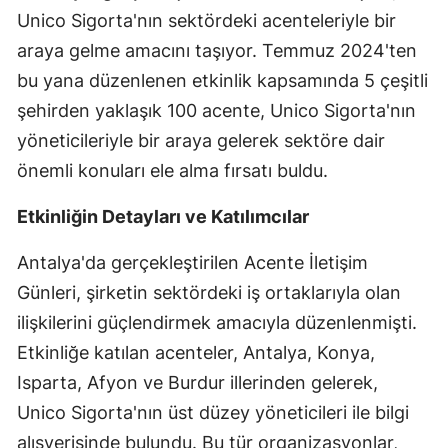
Unico Sigorta'nın sektördeki acenteleriyle bir
Edirne
araya gelme amacını taşıyor. Temmuz 2024'ten
Elazığ
bu yana düzenlenen etkinlik kapsamında 5 çeşitli
Erzincan
şehirden yaklaşık 100 acente, Unico Sigorta'nın
yöneticileriyle bir araya gelerek sektöre dair
Erzurum
önemli konuları ele alma fırsatı buldu.
Eskişehir
Etkinliğin Detayları ve Katılımcılar
Gaziantep
Antalya'da gerçekleştirilen Acente İletişim
Giresun
Günleri, şirketin sektördeki iş ortaklarıyla olan
Gümüşhane
ilişkilerini güçlendirmek amacıyla düzenlenmişti.
Etkinliğe katılan acenteler, Antalya, Konya,
Hakkari
Isparta, Afyon ve Burdur illerinden gelerek,
Hatay
Unico Sigorta'nın üst düzey yöneticileri ile bilgi
Isparta
alışverişinde bulundu. Bu tür organizasyonlar,