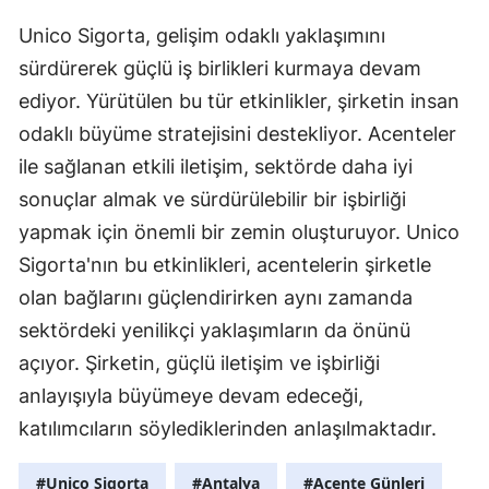
Unico Sigorta, gelişim odaklı yaklaşımını
Samsun
sürdürerek güçlü iş birlikleri kurmaya devam
Siirt
ediyor. Yürütülen bu tür etkinlikler, şirketin insan
Sinop
odaklı büyüme stratejisini destekliyor. Acenteler
ile sağlanan etkili iletişim, sektörde daha iyi
Sivas
sonuçlar almak ve sürdürülebilir bir işbirliği
Tekirdağ
yapmak için önemli bir zemin oluşturuyor. Unico
Tokat
Sigorta'nın bu etkinlikleri, acentelerin şirketle
olan bağlarını güçlendirirken aynı zamanda
Trabzon
sektördeki yenilikçi yaklaşımların da önünü
Tunceli
açıyor. Şirketin, güçlü iletişim ve işbirliği
Şanlıurfa
anlayışıyla büyümeye devam edeceği,
katılımcıların söylediklerinden anlaşılmaktadır.
Uşak
#Unico Sigorta
#Antalya
#Acente Günleri
Van