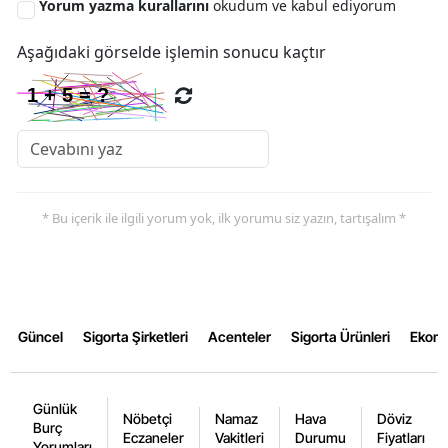
Yorum yazma kurallarını
okudum ve kabul ediyorum
Yalova
Aşağıdaki görselde işlemin sonucu kaçtır
Karabük
Kilis
Osmaniye
Düzce
* Bu içerik ile ilgili yorum yok, ilk yorumu siz yazın, tartışalım *
Güncel
Sigorta Şirketleri
Acenteler
Sigorta Ürünleri
Ekon
Günlük
Nöbetçi
Namaz
Hava
Döviz
Burç
Eczaneler
Vakitleri
Durumu
Fiyatları
Yorumları