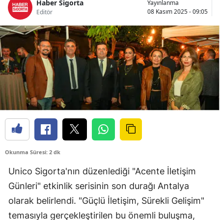
Haber Sigorta
Yayınlanma
Bilecik
08 Kasım 2025 - 09:05
Editör
Bingöl
Bitlis
Bolu
Burdur
Bursa
Çanakkale
Çankırı
Okunma Süresi: 2 dk
Unico Sigorta'nın düzenlediği "Acente İletişim
Çorum
Günleri" etkinlik serisinin son durağı Antalya
Denizli
olarak belirlendi. "Güçlü İletişim, Sürekli Gelişim"
Diyarbakır
temasıyla gerçekleştirilen bu önemli buluşma,