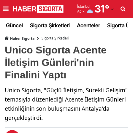
31
°
İstanbul
Açık
Adana
Güncel
Sigorta Şirketleri
Acenteler
Sigorta Ürü
Adıyaman
Sigorta Şirketleri
Haber Sigorta
Afyonkarahisar
Unico Sigorta Acente
Ağrı
İletişim Günleri'nin
Amasya
Finalini Yaptı
Ankara
Unico Sigorta, "Güçlü İletişim, Sürekli Gelişim"
Antalya
temasıyla düzenlediği Acente İletişim Günleri
Artvin
etkinliğinin son buluşmasını Antalya'da
Aydın
gerçekleştirdi.
Balıkesir