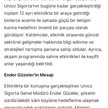
Unico Sigorta'nın bugüne kadar gerçekleştirdiği
Mersin
toplam 12 ayrı etkinlikte bir araya getirdiği
İstanbul
binlerce acente ile sahada güçlü bir iletişim
İzmir
kurma hedefinin önemli bir parçası olarak
görülüyor. Katılımcılar, etkinlik sırasında güncel
Kars
sektörel gelişmeler hakkında bilgi edinme ve
Kastamonu
stratejileri tartışma şansına sahip oldular. Ayrıca,
Kayseri
akşam programında sahne etkinlikleri ile keyifli
anlar yaşandığı belirtildi.
Kırklareli
Ender Güzeler'in Mesajı
Kırşehir
Kocaeli
Etkinlikte bir konuşma gerçekleştiren Unico
Sigorta Genel Müdürü Ender Güzeler, şirketin
Konya
sürdürülebilir kârlı büyüme hedeflerine ulaşmak
Kütahya
amacıyla odak noktalarını açıkladı. Müşteri