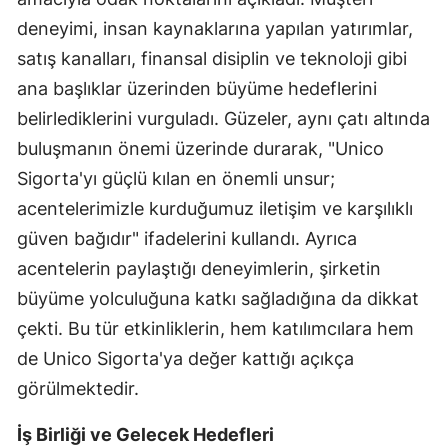
deneyimi, insan kaynaklarına yapılan yatırımlar,
Malatya
satış kanalları, finansal disiplin ve teknoloji gibi
Manisa
ana başlıklar üzerinden büyüme hedeflerini
Kahramanmaraş
belirlediklerini vurguladı. Güzeler, aynı çatı altında
buluşmanın önemi üzerinde durarak, "Unico
Mardin
Sigorta'yı güçlü kılan en önemli unsur;
Muğla
acentelerimizle kurduğumuz iletişim ve karşılıklı
Muş
güven bağıdır" ifadelerini kullandı. Ayrıca
acentelerin paylaştığı deneyimlerin, şirketin
Nevşehir
büyüme yolculuğuna katkı sağladığına da dikkat
Niğde
çekti. Bu tür etkinliklerin, hem katılımcılara hem
de Unico Sigorta'ya değer kattığı açıkça
Ordu
görülmektedir.
Rize
İş Birliği ve Gelecek Hedefleri
Sakarya