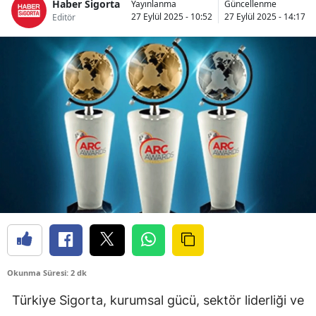
Haber Sigorta
Yayınlanma
Güncellenme
Bilecik
27 Eylül 2025 - 10:52
27 Eylül 2025 - 14:17
Editör
Bingöl
Bitlis
Bolu
Burdur
Bursa
Çanakkale
Çankırı
Çorum
Okunma Süresi: 2 dk
Denizli
Türkiye Sigorta, kurumsal gücü, sektör liderliği ve
Diyarbakır