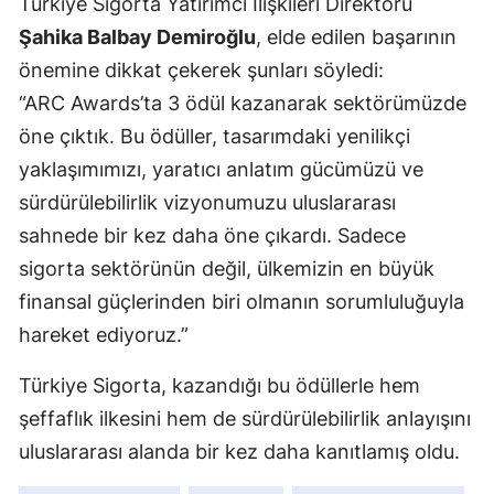
Türkiye Sigorta Yatırımcı İlişkileri Direktörü
Malatya
Şahika Balbay Demiroğlu
, elde edilen başarının
önemine dikkat çekerek şunları söyledi:
Manisa
“ARC Awards’ta 3 ödül kazanarak sektörümüzde
Kahramanmaraş
öne çıktık. Bu ödüller, tasarımdaki yenilikçi
yaklaşımımızı, yaratıcı anlatım gücümüzü ve
Mardin
sürdürülebilirlik vizyonumuzu uluslararası
Muğla
sahnede bir kez daha öne çıkardı. Sadece
Muş
sigorta sektörünün değil, ülkemizin en büyük
finansal güçlerinden biri olmanın sorumluluğuyla
Nevşehir
hareket ediyoruz.”
Niğde
Türkiye Sigorta, kazandığı bu ödüllerle hem
Ordu
şeffaflık ilkesini hem de sürdürülebilirlik anlayışını
Rize
uluslararası alanda bir kez daha kanıtlamış oldu.
Sakarya