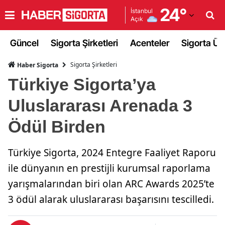
24
°
İstanbul
Açık
Adana
Güncel
Sigorta Şirketleri
Acenteler
Sigorta Ürü
Adıyaman
Sigorta Şirketleri
Haber Sigorta
Afyonkarahisar
Türkiye Sigorta’ya
Ağrı
Uluslararası Arenada 3
Amasya
Ödül Birden
Ankara
Türkiye Sigorta, 2024 Entegre Faaliyet Raporu
Antalya
ile dünyanın en prestijli kurumsal raporlama
Artvin
yarışmalarından biri olan ARC Awards 2025’te
Aydın
3 ödül alarak uluslararası başarısını tescilledi.
Balıkesir