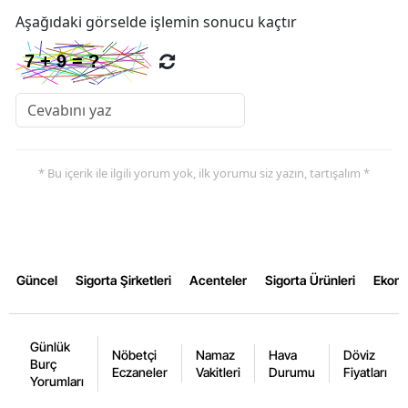
Aşağıdaki görselde işlemin sonucu kaçtır
Yozgat
Zonguldak
Aksaray
Bayburt
* Bu içerik ile ilgili yorum yok, ilk yorumu siz yazın, tartışalım *
Karaman
Kırıkkale
Batman
Güncel
Sigorta Şirketleri
Acenteler
Sigorta Ürünleri
Ekon
Şırnak
Bartın
Günlük
Nöbetçi
Namaz
Hava
Döviz
Burç
Ardahan
Eczaneler
Vakitleri
Durumu
Fiyatları
Yorumları
Iğdır