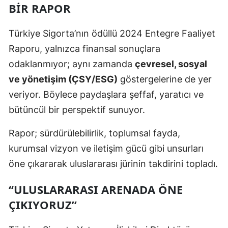
BIR RAPOR
Mersin
Türkiye Sigorta’nın ödüllü 2024 Entegre Faaliyet
İstanbul
Raporu, yalnızca finansal sonuçlara
İzmir
odaklanmıyor; aynı zamanda
çevresel, sosyal
Kars
ve yönetişim (ÇSY/ESG)
göstergelerine de yer
veriyor. Böylece paydaşlara şeffaf, yaratıcı ve
Kastamonu
bütüncül bir perspektif sunuyor.
Kayseri
Rapor; sürdürülebilirlik, toplumsal fayda,
Kırklareli
kurumsal vizyon ve iletişim gücü gibi unsurları
Kırşehir
öne çıkararak uluslararası jürinin takdirini topladı.
Kocaeli
“ULUSLARARASI ARENADA ÖNE
ÇIKIYORUZ”
Konya
Kütahya