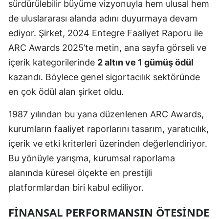
sürdürülebilir büyüme vizyonuyla hem ulusal hem
Edirne
de uluslararası alanda adını duyurmaya devam
Elazığ
ediyor. Şirket, 2024 Entegre Faaliyet Raporu ile
ARC Awards 2025’te metin, ana sayfa görseli ve
Erzincan
içerik kategorilerinde
2 altın ve 1 gümüş ödül
Erzurum
kazandı. Böylece genel sigortacılık sektöründe
en çok ödül alan şirket oldu.
Eskişehir
Gaziantep
1987 yılından bu yana düzenlenen ARC Awards,
kurumların faaliyet raporlarını tasarım, yaratıcılık,
Giresun
içerik ve etki kriterleri üzerinden değerlendiriyor.
Gümüşhane
Bu yönüyle yarışma, kurumsal raporlama
alanında küresel ölçekte en prestijli
Hakkari
platformlardan biri kabul ediliyor.
Hatay
FINANSAL PERFORMANSIN ÖTESINDE
Isparta