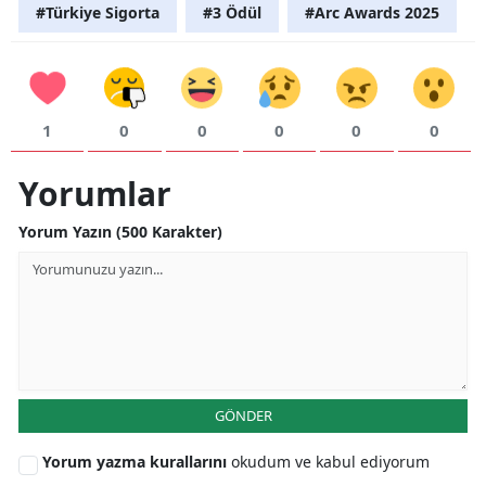
#Türkiye Sigorta
#3 Ödül
#Arc Awards 2025
Samsun
Siirt
Sinop
1
0
0
0
0
0
Sivas
Yorumlar
Tekirdağ
Yorum Yazın (500 Karakter)
Tokat
Trabzon
Tunceli
Şanlıurfa
GÖNDER
Uşak
Yorum yazma kurallarını
okudum ve kabul ediyorum
Van