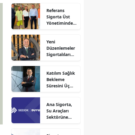
Referans
Sigorta Üst
Yönetiminden
Sigortafi’ye
Ziyaret
Yeni
Düzenlemeler
Sigortalıları
Güvence
Altına Alacak
Katılım Sağlık
Bekleme
Süresini Üç
Aya Düşürdü
Ana Sigorta,
Su Araçları
Sektörüne
Faaliyet İzni
Aldı!