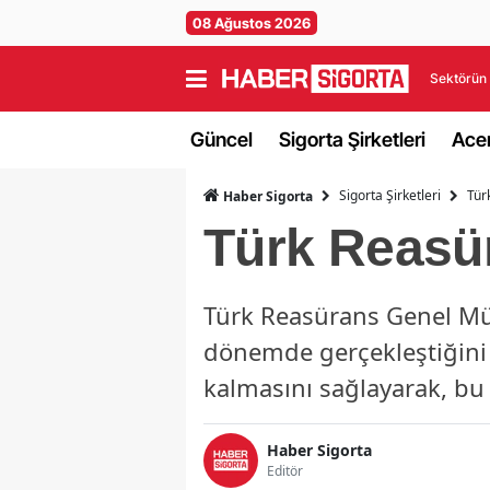
08 Ağustos 2026
Sektörün 
Güncel
Sigorta Şirketleri
Acen
Sigorta Şirketleri
Tür
Haber Sigorta
Türk Reasür
Türk Reasürans Genel Müdü
dönemde gerçekleştiğini v
kalmasını sağlayarak, bu m
Haber Sigorta
Editör