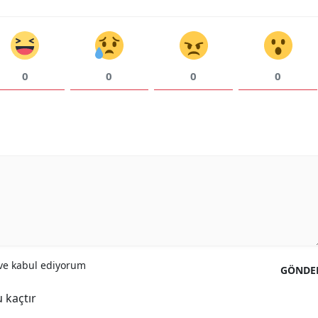
Yalova
Karabük
0
0
0
0
Kilis
Osmaniye
Düzce
e kabul ediyorum
GÖNDE
 kaçtır