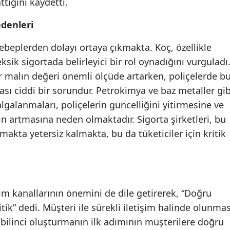
tığını kaydetti.
Samsun
edenleri
Siirt
sebeplerden dolayı ortaya çıkmakta. Koç, özellikle
Sinop
eksik sigortada belirleyici bir rol oynadığını vurguladı
ir malın değeri önemli ölçüde artarken, poliçelerde b
Sivas
ası ciddi bir sorundur. Petrokimya ve baz metaller gib
Tekirdağ
dalgalanmaları, poliçelerin güncelliğini yitirmesine ve
nin artmasına neden olmaktadır. Sigorta şirketleri, bu
Tokat
akta yetersiz kalmakta, bu da tüketiciler için kritik
Trabzon
Tunceli
Şanlıurfa
tım kanallarının önemini de dile getirerek, “Doğru
ik” dedi. Müşteri ile sürekli iletişim halinde olunmas
Uşak
 bilinci oluşturmanın ilk adımının müşterilere doğru
Van