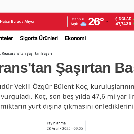
Adana
26
°
İstanbul
DOLAR
Nabzı Burada Atıyor
47,7436
Açık
Adıyaman
teler
Sigorta Ürünleri
Ekonomi
Afyonkarahisar
k Reasürans'tan Şaşırtan Başarı
Ağrı
ans'tan Şaşırtan Ba
Amasya
Ankara
r Vekili Özgür Bülent Koç, kuruluşlarının s
Antalya
urguladı. Koç, son beş yılda 47,6 milyar lir
Artvin
iktarın yurt dışına çıkmasını önlediklerini 
Aydın
Yayınlanma
Balıkesir
23 Aralık 2025 - 09:05