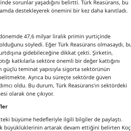
nde sorunlar yaşadığını belirtti. Türk Reasürans, bu
Mersin
lamda destekleyerek önemini bir kez daha kanıtladı.
İstanbul
İzmir
 dönemde 47,6 milyar liralık primin yurtiçinde
 olduğunu söyledi. Eğer Türk Reasürans olmasaydı, b
Kars
rtdışına gidebileceğine dikkat çekti. Şirketin,
Kastamonu
ğı katkılarla sektöre önemli bir değer kattığını
Kayseri
n güçlü teminat yapısıyla sigorta sektörünün
 belitmekte. Ayrıca bu süreçte sektörde güven
Kırklareli
rdımcı oldu. Bu durum, Türk Reasürans’ın sektördeki
Kırşehir
esi olarak öne çıkıyor.
Kocaeli
ler
Konya
eki büyüme hedefleriyle ilgili bilgiler de paylaştı.
ak büyüklüklerinin artarak devam ettiğini belirten Koç
Kütahya