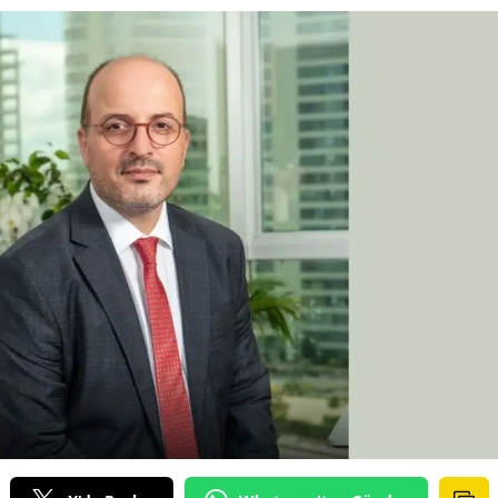
Bilecik
Bingöl
Bitlis
Bolu
Burdur
Bursa
Çanakkale
Çankırı
Çorum
Denizli
Diyarbakır