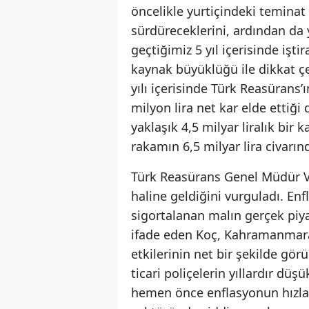
öncelikle yurtiçindeki teminat 
sürdüreceklerini, ardından da y
geçtiğimiz 5 yıl içerisinde iştir
kaynak büyüklüğü ile dikkat ç
yılı içerisinde Türk Reasürans’ı
milyon lira net kar elde ettiğ
yaklaşık 4,5 milyar liralık bir k
rakamın 6,5 milyar lira civarın
Türk Reasürans Genel Müdür Ve
haline geldiğini vurguladı. Enf
sigortalanan malın gerçek pi
ifade eden Koç, Kahramanmara
etkilerinin net bir şekilde gör
ticari poliçelerin yıllardır dü
hemen önce enflasyonun hızlan