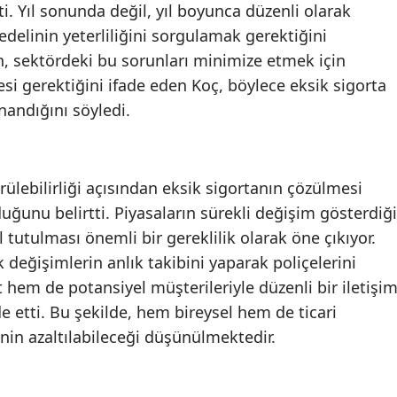
ti. Yıl sonunda değil, yıl boyunca düzenli olarak
Yozgat
edelinin yeterliliğini sorgulamak gerektiğini
n, sektördeki bu sorunları minimize etmek için
Zonguldak
esi gerektiğini ifade eden Koç, böylece eksik sigorta
Aksaray
inandığını söyledi.
Bayburt
Karaman
ülebilirliği açısından eksik sigortanın çözülmesi
ğunu belirtti. Piyasaların sürekli değişim gösterdiği
Kırıkkale
tutulması önemli bir gereklilik olarak öne çıkıyor.
Batman
 değişimlerin anlık takibini yaparak poliçelerini
hem de potansiyel müşterileriyle düzenli bir iletişi
Şırnak
de etti. Bu şekilde, hem bireysel hem de ticari
Bartın
inin azaltılabileceği düşünülmektedir.
Ardahan
Iğdır