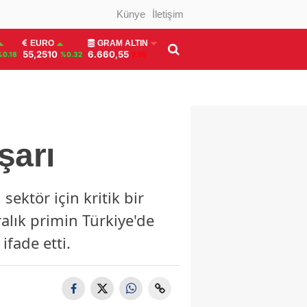
Künye
İletişim
EURO
GRAM ALTIN
55,2510
6.660,55
%0.18
%0.32
2,59
şarı
ektör için kritik bir
alık primin Türkiye'de
ifade etti.