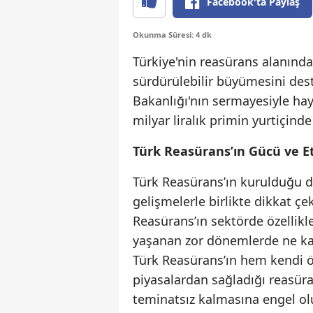
Facebook'ta Paylaş
Okunma Süresi: 4 dk
Türkiye'nin reasürans alanında
sürdürülebilir büyümesini dest
Bakanlığı'nın sermayesiyle haya
milyar liralık primin yurtiçind
Türk Reasürans’ın Gücü ve Et
Türk Reasürans’ın kurulduğu 
gelişmelerle birlikte dikkat çe
Reasürans’ın sektörde özelli
yaşanan zor dönemlerde ne kad
Türk Reasürans’ın hem kendi ö
piyasalardan sağladığı reasüra
teminatsız kalmasına engel ol