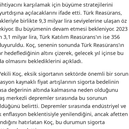
ihtiyacını karşılamak için büyüme stratejilerini
Malatya
urtdışına açılacaklarını ifade etti. Türk Reasürans,
akleriyle birlikte 9,3 milyar lira seviyelerine ulaşan öz
Manisa
ekiyor. Bu büyümenin devam etmesi bekleniyor. 2023
Kahramanmaraş
n 3,1 milyar lira, Türk Katılım Reasürans'ın ise 356
i duyuruldu. Koç, senenin sonunda Türk Reasürans’ın
Mardin
ar hedeflediğinin altını çizerek, gelecek yıl içinse bu
Muğla
da olmasını beklediklerini açıkladı.
Muş
kili Koç, eksik sigortanın sektörde önemli bir sorun
Nevşehir
lasyon kaynaklı fiyat artışlarının sigorta bedelinin
yasa değerinin altında kalmasına neden olduğunu
Niğde
ş merkezli depremler sırasında bu sorunun
Ordu
üldüğünü belirtti. Depremler sırasında endüstriyel ve
şük enflasyon beklentisiyle yenilendiğini, ancak afetten
Rize
dığını hatırlatan Koç, bu durumun sigorta
Sakarya