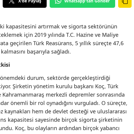
X'de Paylaş
Whatsapp'tan Gönder
Edirne
Elazığ
ki kapasitesini artırmak ve sigorta sektörünün
Erzincan
eklemek için 2019 yılında T.C. Hazine ve Maliye
ta geçirilen Türk Reasürans, 5 yıllık süreçte 47,6
Erzurum
e kalmasını başarıyla sağladı.
Eskişehir
kisi
Gaziantep
dönemdeki durum, sektörde gerçekleştirdiği
Giresun
kiyor. Şirketin yönetim kurulu başkanı Koç, Türk
Gümüşhane
kle Kahramanmaraş merkezli depremler sonrasında
ar önemli bir rol oynadığını vurguladı. O süreçte,
Hakkari
z kaynakları hem de devlet desteği ve uluslararası
Hatay
ns kapasitesi sayesinde birçok sigorta şirketinin
undu. Koç, bu olayların ardından birçok yabancı
Isparta