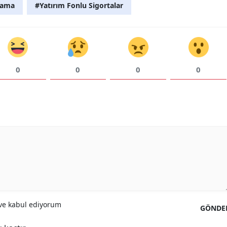
lama
#Yatırım Fonlu Sigortalar
Samsun
Siirt
Sinop
0
0
0
0
Sivas
Tekirdağ
Tokat
Trabzon
Tunceli
Şanlıurfa
Uşak
e kabul ediyorum
GÖNDE
Van