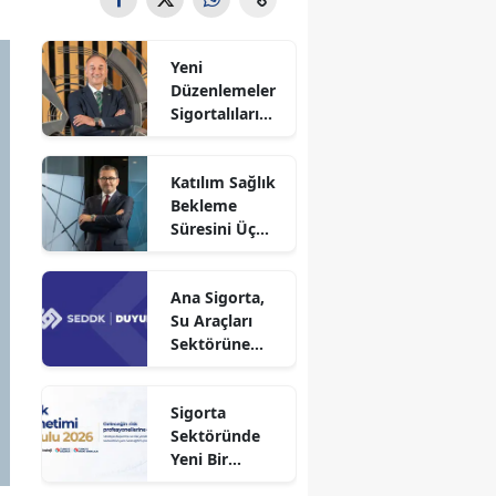
Yeni
Düzenlemeler
Sigortalıları
Güvence
Altına Alacak
Katılım Sağlık
Bekleme
Süresini Üç
Aya Düşürdü
Ana Sigorta,
Su Araçları
Sektörüne
Faaliyet İzni
Aldı!
Sigorta
Sektöründe
Yeni Bir
Dönem