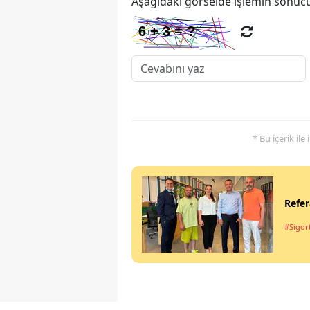
Aşağıdaki görselde işlemin sonucu
* Bu içerik ile
Refer
#Sigort