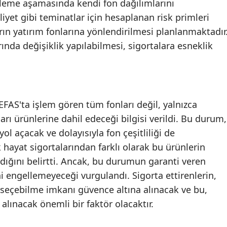
nleme aşamasında kendi fon dağılımlarını
Mersin
liyet gibi teminatlar için hesaplanan risk primleri
ın yatırım fonlarına yönlendirilmesi planlanmaktadır
İstanbul
ında değişiklik yapılabilmesi, sigortalara esneklik
İzmir
Kars
Kastamonu
TEFAS'ta işlem gören tüm fonları değil, yalnızca
rı ürünlerine dahil edeceği bilgisi verildi. Bu durum,
Kayseri
l açacak ve dolayısıyla fon çeşitliliği de
Kırklareli
k hayat sigortalarından farklı olarak bu ürünlerin
Kırşehir
adığını belirtti. Ancak, bu durumun garanti veren
ni engellemeyeceği vurgulandı. Sigorta ettirenlerin,
Kocaeli
ı seçebilme imkanı güvence altına alınacak ve bu,
Konya
 alınacak önemli bir faktör olacaktır.
Kütahya