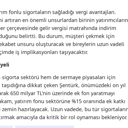
Malatya
rım fonlu sigortaların sağladığı vergi avantajları.
i artıran en önemli unsurlardan birinin yatırımcıların
Manisa
itler çerçevesinde gelir vergisi matrahında indirim
Kahramanmaraş
duğunu belirtti. Bu durum, müşteri çekmek için
 rekabet unsuru oluşturacak ve bireylerin uzun vadeli
Mardin
çimde iş implikasyonları taşıyacaktır.
Muğla
yeli
Muş
m sigorta sektörü hem de sermaye piyasaları için
Nevşehir
 taşıdığına dikkat çeken Şentürk, önümüzdeki on yıl
Niğde
şarak 650 milyar TL'nin üzerinde ek fon yaratmayı
 rakam, yatırım fonu sektörüne %15 oranında ek katkı
Ordu
 zemin hazırlayacak. Uzun vadede, bu tür sigortaları
Rize
tırmak amacıyla da kritik bir rol oynaması bekleniyor.
Sakarya