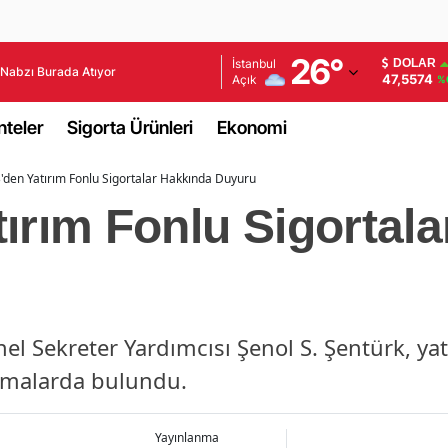
Adana
26
°
İstanbul
DOLAR
Nabzı Burada Atıyor
47,5574
Açık
%
Adıyaman
teler
Sigorta Ürünleri
Ekonomi
Afyonkarahisar
'den Yatırım Fonlu Sigortalar Hakkında Duyuru
Ağrı
ırım Fonlu Sigortal
Amasya
Ankara
Antalya
nel Sekreter Yardımcısı Şenol S. Şentürk, yat
Artvin
amalarda bulundu.
Aydın
Balıkesir
Yayınlanma