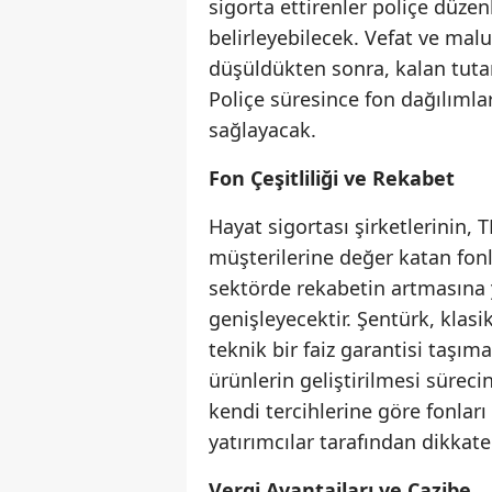
sigorta ettirenler poliçe düze
belirleyebilecek. Vefat ve malu
düşüldükten sonra, kalan tutar
Poliçe süresince fon dağılımlar
sağlayacak.
Fon Çeşitliliği ve Rekabet
Hayat sigortası şirketlerinin, 
müşterilerine değer katan fonla
sektörde rekabetin artmasına yo
genişleyecektir. Şentürk, klasi
teknik bir faiz garantisi taşım
ürünlerin geliştirilmesi süreci
kendi tercihlerine göre fonlar
yatırımcılar tarafından dikkate
Vergi Avantajları ve Cazibe