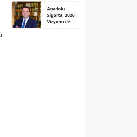
Başlıyor
Anadolu
Sigorta, 2026
Vizyonu ile
KOBİ'lere Özel
u
Stratejiler
Geliştiriyor