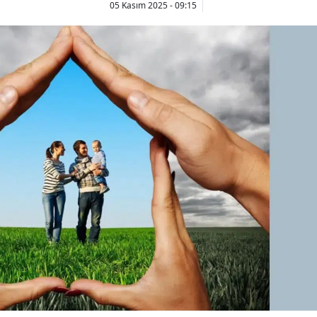
05 Kasım 2025 - 09:15
Bilecik
Bingöl
Bitlis
Bolu
Burdur
Bursa
Çanakkale
Çankırı
Çorum
Denizli
Diyarbakır