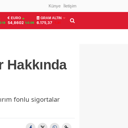
Künye
İletişim
EURO
GRAM ALTIN
54,8602
6.175,37
0.18
%0.06
-1,31
ar Hakkında
ırım fonlu sigortalar