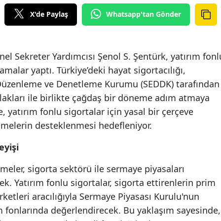
Edirne
X'de Paylaş
Whatsapp'tan Gönder
Elazığ
Erzincan
enel Sekreter Yardımcısı Şenol S. Şentürk, yatırım fonl
amalar yaptı. Türkiye’deki hayat sigortacılığı,
Erzurum
ik Düzenleme ve Denetleme Kurumu (SEDDK) tarafından
Eskişehir
lakları ile birlikte çağdaş bir döneme adım atmaya
, yatırım fonlu sigortalar için yasal bir çerçeve
Gaziantep
şmelerin desteklenmesi hedefleniyor.
Giresun
eyişi
Gümüşhane
meler, sigorta sektörü ile sermaye piyasaları
Hakkari
cek. Yatırım fonlu sigortalar, sigorta ettirenlerin prim
Hatay
rketleri aracılığıyla Sermaye Piyasası Kurulu'nun
 fonlarında değerlendirecek. Bu yaklaşım sayesinde,
Isparta