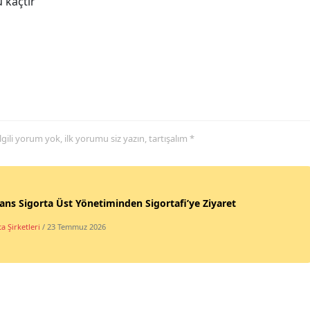
 kaçtır
Yozgat
Zonguldak
Aksaray
Bayburt
 ilgili yorum yok, ilk yorumu siz yazın, tartışalım *
Karaman
Kırıkkale
Batman
ans Sigorta Üst Yönetiminden Sigortafi’ye Ziyaret
Şırnak
a Şirketleri
/ 23 Temmuz 2026
Bartın
Ardahan
Iğdır