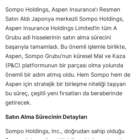
Edirne
Sompo Holdings, Aspen Insurance'ı Resmen
Satın Aldı Japonya merkezli Sompo Holdings,
Elazığ
Aspen Insurance Holdings Limited’in tüm A
Erzincan
Grubu adi hisselerinin satın alma sürecini
Erzurum
başarıyla tamamladı. Bu önemli işlemle birlikte,
Aspen, Sompo Grubu'nun küresel Mal ve Kaza
Eskişehir
(P&C) platformunun bir parçası olma yolunda
Gaziantep
önemli bir adım atmış oldu. Hem Sompo hem de
Aspen için stratejik bir birleşme niteliği taşıyan
Giresun
bu süreç, çeşitli yeni fırsatları da beraberinde
Gümüşhane
getirecek.
Hakkari
Satın Alma Sürecinin Detayları
Hatay
Sompo Holdings, Inc., doğrudan sahip olduğu
Isparta