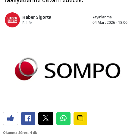
Bilecik
Haber Sigorta
Yayınlanma
Bingöl
04 Mart 2026 - 18:00
Editör
Bitlis
Bolu
Burdur
Bursa
Çanakkale
Çankırı
Çorum
Denizli
Diyarbakır
Okunma Süresi: 4 dk