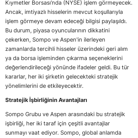
Kıymetler Borsası’nda (NYSE) işlem görmeyecek.
Malatya
Ancak, imtiyazlı hisselerin mevcut koşullarıyla
işlem görmeye devam edeceği bilgisi paylaşıldı.
Manisa
Bu durum, piyasa oyuncularının dikkatini
Kahramanmaraş
çekerken, Sompo ve Aspen'in ilerleyen
Mardin
zamanlarda tercihli hisseler üzerindeki geri alım
ya da borsa işleminden çıkarma seçeneklerini
Muğla
değerlendirileceği yönünde ifadeler geldi. Bu tür
Muş
kararlar, her iki şirketin gelecekteki stratejik
Nevşehir
yönelimlerini de etkileyecektir.
Niğde
Stratejik İşbirliğinin Avantajları
Ordu
Sompo Grubu ve Aspen arasındaki bu stratejik
işbirliği, her iki taraf için çeşitli avantajlar
Rize
sunmayı vaat ediyor. Sompo, global anlamda
Sakarya