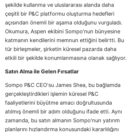
şekilde kullanma ve uluslararası alanda daha
Yozgat
çeşitli bir P&C platformu oluşturma hedefleri
açısından önemli bir aşama olduğunu vurguladı.
Zonguldak
Okumura, Aspen ekibini Sompo'nun bünyesine
Aksaray
katmanın kendilerini memnun ettiğini belirtti. Bu
Bayburt
tür birleşmeler, şirketin küresel pazarda daha
etkili bir şekilde konumlanmasına olanak sağlıyor.
Karaman
Satın Alma ile Gelen Fırsatlar
Kırıkkale
Batman
Sompo P&C CEO'su James Shea, bu bağlamda
gerçekleştirdikleri işlemin küresel P&C
Şırnak
faaliyetlerini büyütme amacı doğrultusunda
Bartın
atılmış önemli bir adım olduğunu ifade etti. Aynı
Ardahan
zamanda, bu satın almanın Sompo'nun yatırım
planlarını hızlandırma konusundaki kararlılığını
Iğdır