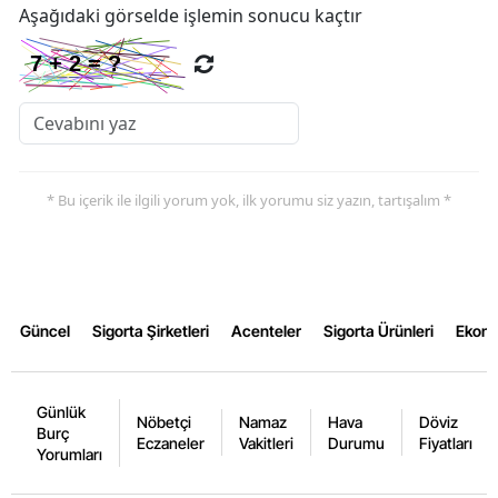
Aşağıdaki görselde işlemin sonucu kaçtır
* Bu içerik ile ilgili yorum yok, ilk yorumu siz yazın, tartışalım *
Güncel
Sigorta Şirketleri
Acenteler
Sigorta Ürünleri
Ekon
Günlük
Nöbetçi
Namaz
Hava
Döviz
Burç
Eczaneler
Vakitleri
Durumu
Fiyatları
Yorumları