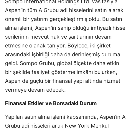
Sompo International Holdings Ltd. vasıtasıyla
Mersin
Aspen’in tüm A Grubu adi hisselerini satın alarak
önemli bir yatırım gerçekleştirmiş oldu. Bu satın
İstanbul
alma işlemi, Aspen'in sahip olduğu imtiyazlı hisse
İzmir
serilerinin mevcut hak ve şartlarının devam
Kars
etmesine olanak tanıyor. Böylece, iki şirket
arasındaki işbirliği daha da derinleşmiş duruma
Kastamonu
geldi. Sompo Grubu, global ölçekte daha etkin
Kayseri
bir şekilde faaliyet gösterme imkânı bulurken,
Aspen de güçlü bir finansal yapı altında hizmet
Kırklareli
vermeye devam edecek.
Kırşehir
Finansal Etkiler ve Borsadaki Durum
Kocaeli
Yapılan satın alma işlemi kapsamında, Aspen’in A
Konya
Grubu adi hisseleri artık New York Menkul
Kütahya