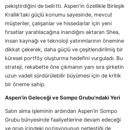
pekiştirdiğini de belirtti. Aspen'in özellikle Birleşik
Yalova
Krallık’taki güçlü konumu sayesinde, mevcut
müşteriler, çalışanlar ve hissedarlar için yeni
Karabük
fırsatlar yaratılacağına inandığını aktaran Shea,
Kilis
insan kaynağı ve teknoloji yatırımlarının önemine
Osmaniye
dikkat çekerek, daha güçlü ve çeşitlendirilmiş bir
küresel portföy oluşturma hedefini vurguladı. Bu
Düzce
strateji, rekabette öne çıkmanın yanı sıra şirketin
uzun vadeli sürdürülebilir büyümesi için de kritik
bir öneme sahip.
Aspen'in Geleceği ve Sompo Grubu'ndaki Yeri
Satın alma işleminin ardından Aspen’in Sompo
Grubu bünyesinde faaliyetlerine devam edeceği
ve grup içindeki pozisyonunun netleştiği de