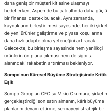
daha geniş bir müşteri kitlesine ulaşmayı
Samsun
hedeflerken, Aspen de bu çatı altında daha güçlü
bir finansal destek bulacak. Aynı zamanda,
Siirt
kaynakların birleştirilmesi sayesinde, her iki şirket
Sinop
de yeni ürünler geliştirme ve piyasa koşullarına
Sivas
daha hızlı adapte olma yeteneğini artıracak.
Gelecekte, bu birleşme sayesinde hem yenilikçi
Tekirdağ
ürünlerin ön plana çıkması hem de sigorta
Tokat
alanındaki rekabetin artırılması bekleniyor.
Trabzon
Sompo'nun Küresel Büyüme Stratejisinde Kritik
Tunceli
Eşik
Şanlıurfa
Sompo Group'un CEO'su Mikio Okumura, şirketin
Uşak
gerçekleştirdiği son satın almanın, kârlı büyüme
planlarını devam ettirme, sermayeyi stratejik bir
Van