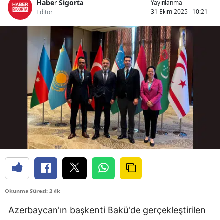
Haber Sigorta
Yayınlanma
Bilecik
31 Ekim 2025 - 10:21
Editör
Bingöl
Bitlis
Bolu
Burdur
Bursa
Çanakkale
Çankırı
Çorum
Okunma Süresi: 2 dk
Denizli
Azerbaycan'ın başkenti Bakü'de gerçekleştirilen
Diyarbakır