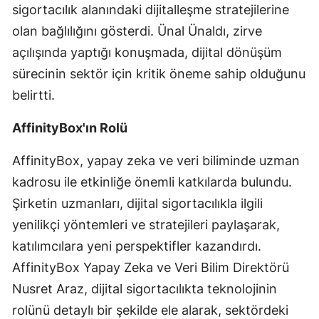
sigortacılık alanındaki dijitalleşme stratejilerine
Mersin
olan bağlılığını gösterdi. Ünal Ünaldı, zirve
İstanbul
açılışında yaptığı konuşmada, dijital dönüşüm
sürecinin sektör için kritik öneme sahip olduğunu
İzmir
belirtti.
Kars
AffinityBox'ın Rolü
Kastamonu
AffinityBox, yapay zeka ve veri biliminde uzman
Kayseri
kadrosu ile etkinliğe önemli katkılarda bulundu.
Kırklareli
Şirketin uzmanları, dijital sigortacılıkla ilgili
yenilikçi yöntemleri ve stratejileri paylaşarak,
Kırşehir
katılımcılara yeni perspektifler kazandırdı.
Kocaeli
AffinityBox Yapay Zeka ve Veri Bilim Direktörü
Konya
Nusret Araz, dijital sigortacılıkta teknolojinin
rolünü detaylı bir şekilde ele alarak, sektördeki
Kütahya