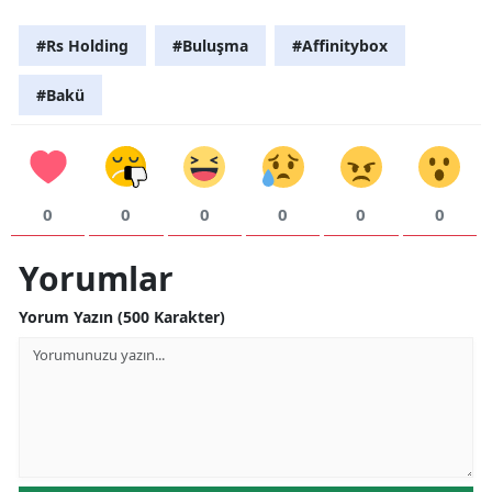
Samsun
#Rs Holding
#Buluşma
#Affinitybox
Siirt
#Bakü
Sinop
Sivas
0
0
0
0
0
0
Tekirdağ
Tokat
Yorumlar
Trabzon
Yorum Yazın (500 Karakter)
Tunceli
Şanlıurfa
Uşak
Van