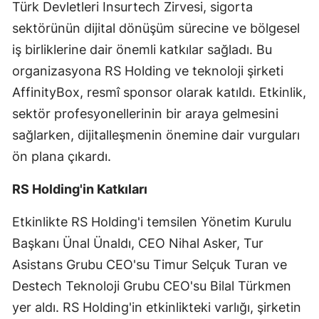
Türk Devletleri Insurtech Zirvesi, sigorta
Edirne
sektörünün dijital dönüşüm sürecine ve bölgesel
Elazığ
iş birliklerine dair önemli katkılar sağladı. Bu
organizasyona RS Holding ve teknoloji şirketi
Erzincan
AffinityBox, resmî sponsor olarak katıldı. Etkinlik,
Erzurum
sektör profesyonellerinin bir araya gelmesini
sağlarken, dijitalleşmenin önemine dair vurguları
Eskişehir
ön plana çıkardı.
Gaziantep
RS Holding'in Katkıları
Giresun
Etkinlikte RS Holding'i temsilen Yönetim Kurulu
Gümüşhane
Başkanı Ünal Ünaldı, CEO Nihal Asker, Tur
Hakkari
Asistans Grubu CEO'su Timur Selçuk Turan ve
Hatay
Destech Teknoloji Grubu CEO'su Bilal Türkmen
yer aldı. RS Holding'in etkinlikteki varlığı, şirketin
Isparta