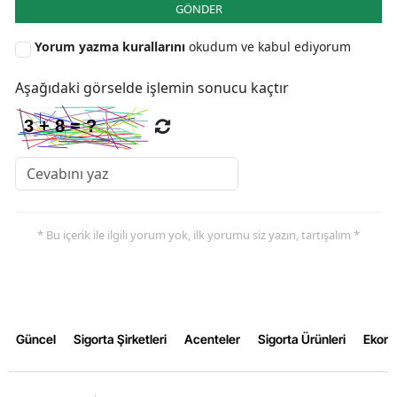
GÖNDER
Yozgat
Yorum yazma kurallarını
okudum ve kabul ediyorum
Zonguldak
Aşağıdaki görselde işlemin sonucu kaçtır
Aksaray
Bayburt
Karaman
Kırıkkale
* Bu içerik ile ilgili yorum yok, ilk yorumu siz yazın, tartışalım *
Batman
Şırnak
Bartın
Güncel
Sigorta Şirketleri
Acenteler
Sigorta Ürünleri
Ekon
Ardahan
Iğdır