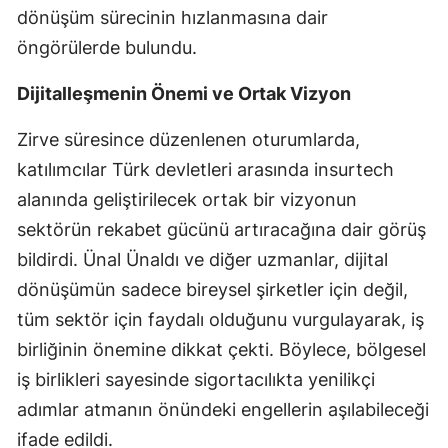
dönüşüm sürecinin hızlanmasına dair
Malatya
öngörülerde bulundu.
Manisa
Dijitalleşmenin Önemi ve Ortak Vizyon
Kahramanmaraş
Zirve süresince düzenlenen oturumlarda,
Mardin
katılımcılar Türk devletleri arasında insurtech
Muğla
alanında geliştirilecek ortak bir vizyonun
sektörün rekabet gücünü artıracağına dair görüş
Muş
bildirdi. Ünal Ünaldı ve diğer uzmanlar, dijital
Nevşehir
dönüşümün sadece bireysel şirketler için değil,
Niğde
tüm sektör için faydalı olduğunu vurgulayarak, iş
birliğinin önemine dikkat çekti. Böylece, bölgesel
Ordu
iş birlikleri sayesinde sigortacılıkta yenilikçi
Rize
adımlar atmanın önündeki engellerin aşılabileceği
ifade edildi.
Sakarya