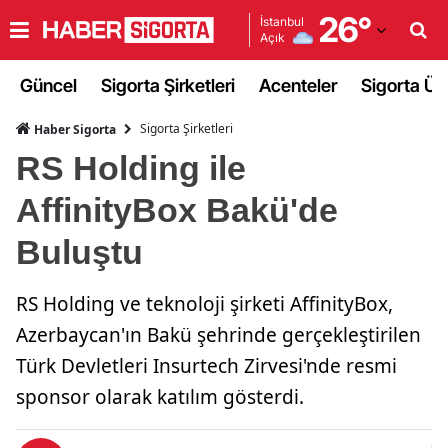
26
°
İstanbul
Açık
Adana
Güncel
Sigorta Şirketleri
Acenteler
Sigorta Ürü
Adıyaman
Sigorta Şirketleri
Haber Sigorta
Afyonkarahisar
RS Holding ile
Ağrı
AffinityBox Bakü'de
Amasya
Buluştu
Ankara
RS Holding ve teknoloji şirketi AffinityBox,
Antalya
Azerbaycan'ın Bakü şehrinde gerçekleştirilen
Artvin
Türk Devletleri Insurtech Zirvesi'nde resmi
Aydın
sponsor olarak katılım gösterdi.
Balıkesir