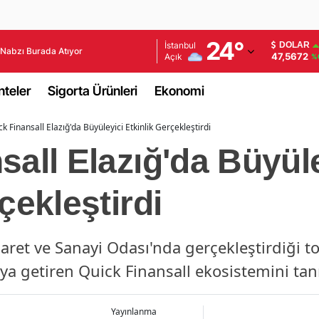
Adana
24
°
İstanbul
DOLAR
Nabzı Burada Atıyor
47,5672
Açık
%
Adıyaman
teler
Sigorta Ürünleri
Ekonomi
Afyonkarahisar
ck Finansall Elazığ'da Büyüleyici Etkinlik Gerçekleştirdi
Ağrı
sall Elazığ'da Büyül
Amasya
Ankara
çekleştirdi
Antalya
aret ve Sanayi Odası'nda gerçekleştirdiği to
Artvin
aya getiren Quick Finansall ekosistemini tanı
Aydın
Balıkesir
Yayınlanma