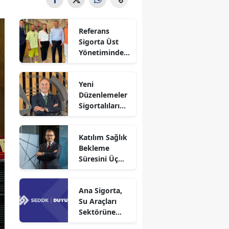
Referans
Sigorta Üst
Yönetiminden
Sigortafi’ye
Ziyaret
Yeni
Düzenlemeler
Sigortalıları
Güvence
Altına Alacak
Katılım Sağlık
Bekleme
Süresini Üç
Aya Düşürdü
Ana Sigorta,
Su Araçları
Sektörüne
Faaliyet İzni