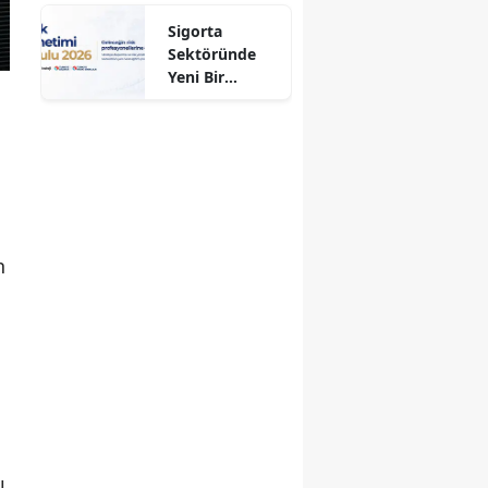
Aldı!
Sigorta
Sektöründe
Yeni Bir
Dönem
Başlıyor
n
ı