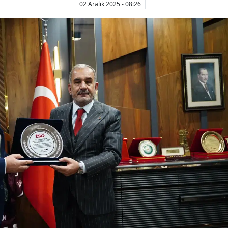
02 Aralık 2025 - 08:26
Bilecik
Bingöl
Bitlis
Bolu
Burdur
Bursa
Çanakkale
Çankırı
Çorum
Denizli
Diyarbakır