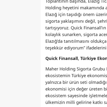
Toplantının başında, Elazığ Ti
Holding heyetini makamında ağ
Elazığ için taşıdığı önem üze
sigorta yaklaşımını değil, şehr
tartışıyoruz. Quick Finansall’
kolaylık sunarken, sigorta acen
Elazığ’da tanıtılmasını oldukç
teşekkür ediyorum” ifadelerini
Quick Finansall, Türkiye Eko
Maher Holding Sigorta Grubu B
ekosistemin Türkiye ekonomisi
yalnızca bir ürün seti olmadığı
ekonomisi için değer üreten bi
ekosistem sayesinde işletmeleri
ülkemizin milli gelirine katkı