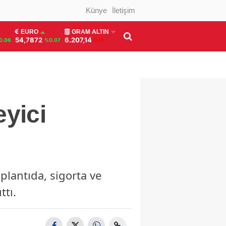
Künye
İletişim
EURO
GRAM ALTIN
54,7872
6.207,14
0.06
%0.07
0,16
eyici
plantıda, sigorta ve
ttı.