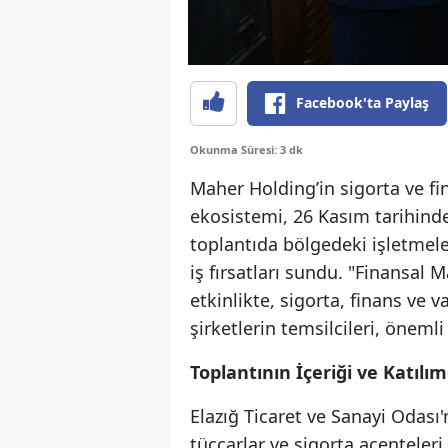
Facebook'ta Paylaş
Okunma Süresi: 3 dk
Maher Holding’in sigorta ve fin
ekosistemi, 26 Kasım tarihinde
toplantıda bölgedeki işletmel
iş fırsatları sundu. "Finansal M
etkinlikte, sigorta, finans ve 
şirketlerin temsilcileri, önemli 
Toplantının İçeriği ve Katılım
Elazığ Ticaret ve Sanayi Odası'
tüccarlar ve sigorta acenteler