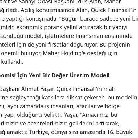
caret ve Sanayi Odası Başkanı İdris Alan, Maher
ırladı. Açılış konuşmasında Alan, Quick Finansall’ın
Malatya
rine yaptığı konuşmada, “Bugün burada sadece yeni bi
Manisa
imizin ekonomik potansiyelini artıracak bir yapıyı
Kahramanmaraş
ın sunduğu model, işletmelere finansman erişiminde
teleri için de yeni fırsatlar doğuruyor. Bu projenin
Mardin
a önemli buluyor, Maher Holding'e desteği için
Muğla
 kullandı.
Muş
nomisi İçin Yeni Bir Değer Üretim Modeli
Nevşehir
aşkanı Ahmet Yaşar, Quick Finansall’ın mali
ne sağlayacağı katkılara dikkat çekerek, bu modelin
Niğde
nı, aynı zamanda iş insanları, aracılar ve bölge
Ordu
r yapı olduğunu belirtti. Yaşar, "Amacımız, bu
mizin ve acentelerimizin gelirlerini artırarak,
Rize
 sağlamaktır. Türkiye, dünya sıralamasında 16. büyük
Sakarya