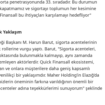
rta penetrasyonunda 33. sıradadır. Bu durumun
Samsun
ı kapatmamız ve sigortayı toplumun her kesimine
inansall bu ihtiyaçları karşılamayı hedefliyor"
Siirt
Sinop
ik Yaklaşım
Sivas
eği Başkanı M. Harun Barut, sigorta acentelerinin
Tekirdağ
rollerine vurgu yaptı. Barut, "Sigorta acenteleri,
noktasında bulunmakla kalmayıp, aynı zamanda
Tokat
lemleyen aktörlerdir. Quick Finansall ekosistemi,
Trabzon
ıran ve onlara müşterilere daha geniş kapsamlı
nilikçi bir yaklaşımdır. Maher Holding’in Elazığ’da
Tunceli
izlerin öneminin farkına varıldığının önemli bir
Şanlıurfa
acenteler adına teşekkürlerimi sunuyorum" şeklinde
Uşak
Van