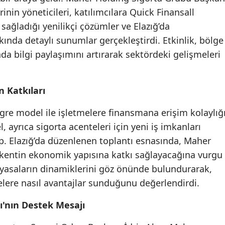
inin yöneticileri, katılımcılara Quick Finansall
Mersin
 sağladığı yenilikçi çözümler ve Elazığ’da
İstanbul
kkında detaylı sunumlar gerçekleştirdi. Etkinlik, bölge
nda bilgi paylaşımını artırarak sektördeki gelişmeleri
İzmir
Kars
n Katkıları
Kastamonu
gre model ile işletmelere finansmana erişim kolaylığ
Kayseri
 ayrıca sigorta acenteleri için yeni iş imkanları
Kırklareli
p. Elazığ’da düzenlenen toplantı esnasında, Maher
, kentin ekonomik yapısına katkı sağlayacağına vurgu
Kırşehir
 piyasaların dinamiklerini göz önünde bulundurarak,
Kocaeli
melere nasıl avantajlar sunduğunu değerlendirdi.
Konya
ı'nın Destek Mesajı
Kütahya