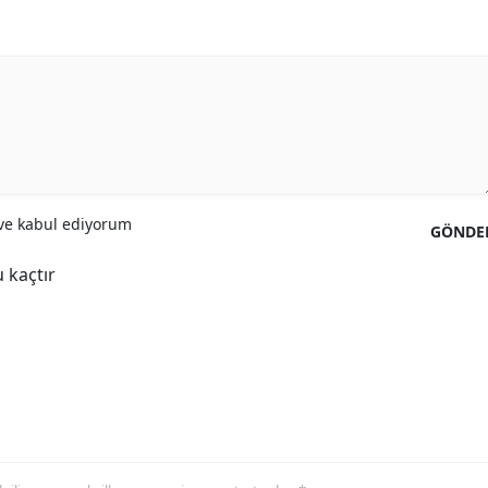
Yalova
Karabük
Kilis
Osmaniye
Düzce
e kabul ediyorum
GÖNDE
 kaçtır