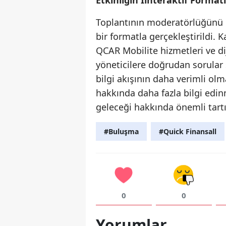
Etkinliğin İinteraktif Formatı
Toplantının moderatörlüğünü g
bir formatla gerçekleştirildi. K
QCAR Mobilite hizmetleri ve di
yöneticilere doğrudan sorular
bilgi akışının daha verimli olm
hakkında daha fazla bilgi edin
geleceği hakkında önemli tartı
#Buluşma
#Quick Finansall
0
0
Yorumlar