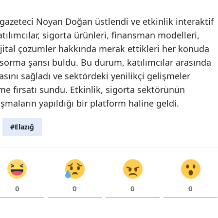
Yozgat
azeteci Noyan Doğan üstlendi ve etkinlik interaktif
atılımcılar, sigorta ürünleri, finansman modelleri,
Zonguldak
jital çözümler hakkında merak ettikleri her konuda
Aksaray
 sorma şansı buldu. Bu durum, katılımcılar arasında
asını sağladı ve sektördeki yenilikçi gelişmeler
Bayburt
me fırsatı sundu. Etkinlik, sigorta sektörünün
Karaman
şmaların yapıldığı bir platform haline geldi.
Kırıkkale
#Elazığ
Batman
Şırnak
Bartın
0
0
0
0
Ardahan
Iğdır