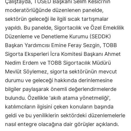
Çalıştayda, TÜSED Başkanı Selim Kesici’nin
Mersin
moderatörlüğünde düzenlenen panelde,
sektörün geleceği ile ilgili sıcak tartışmalar
İstanbul
yapıldı. Bu panelde, Sigortacılık ve Özel Emeklilik
İzmir
Düzenleme ve Denetleme Kurumu (SEDDK)
Kars
Başkan Yardımcısı Emine Feray Sezgin, TOBB
Sigorta Eksperleri İcra Komitesi Başkanı Ahmet
Kastamonu
Nedim Erdem ve TOBB Sigortacılık Müdürü
Kayseri
Mevlüt Söylemez, sigorta sektörünün mevcut
durumu ve geleceği hakkında derinlemesine
Kırklareli
bilgiler paylaşarak önemli değerlendirmelerde
Kırşehir
bulundu. Özellikle 'akıllı atama yönetmeliği',
Kocaeli
katılımcıların ilgisini çeken konuların başında
geldi ve bu yeniliklerin sektördeki düzenlemelerle
Konya
nasıl entegre olacağına dair görüşler açıklandı.
Kütahya