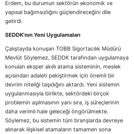
Erdem, bu durumun sektörün ekonomik ve
Samsun
yapısal bağımsızlığını güçlendireceğini dile
getirdi.
Siirt
SEDDK'nın Yeni Uygulamaları
Sinop
Sivas
Çalıştayda konuşan TOBB Sigortacılık Müdürü
Mevlüt Söylemez, SEDDK tarafından uygulamaya
Tekirdağ
konulan eksper akıllı atama sisteminin, meslek
Tokat
açısından adaleti pekiştirmek için önemli bir
Trabzon
devrim niteliği taşıdığını aktardı. Yeni sistemin
uygulanmasıyla birlikte, sektördeki birçok
Tunceli
problemin aşılmasının yanı sıra, iş süreçlerinin
Şanlıurfa
daha verimli hale geleceği öngörülmekte.
Söylemez, bu sistemin tüm branşlarda devreye
Uşak
alınarak ilişkisel atamaların tamamen sona
Van