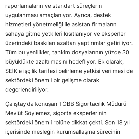
raporlamaların ve standart süreçlerin
Yalova
uygulanması amaçlanıyor. Ayrıca, destek
hizmetleri yönetmeliği ile asistan firmaların
Karabük
sahaya gitme yetkileri kısıtlanıyor ve eksperler
Kilis
üzerindeki baskıları azaltan yaptırımlar getiriliyor.
Osmaniye
Tüm bu yenilikler, tahkim dosyalarının yüzde 30
büyüklükte azaltılmasını hedefliyor. Ek olarak,
Düzce
SEİK'e işçilik tarifesi belirleme yetkisi verilmesi de
sektördeki önemli bir gelişme olarak
değerlendiriliyor.
Çalıştay’da konuşan TOBB Sigortacılık Müdürü
Mevlüt Söylemez, sigorta eksperlerinin
sektördeki önemli rolüne dikkat çekti. Son 18 yıl
içerisinde mesleğin kurumsallaşma sürecinin