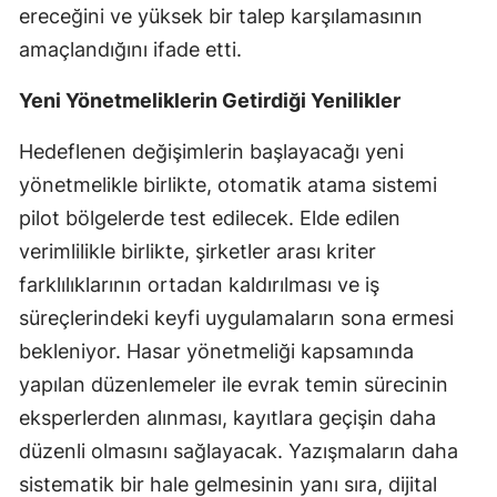
ereceğini ve yüksek bir talep karşılamasının
Yozgat
amaçlandığını ifade etti.
Zonguldak
Yeni Yönetmeliklerin Getirdiği Yenilikler
Aksaray
Hedeflenen değişimlerin başlayacağı yeni
Bayburt
yönetmelikle birlikte, otomatik atama sistemi
pilot bölgelerde test edilecek. Elde edilen
Karaman
verimlilikle birlikte, şirketler arası kriter
Kırıkkale
farklılıklarının ortadan kaldırılması ve iş
Batman
süreçlerindeki keyfi uygulamaların sona ermesi
bekleniyor. Hasar yönetmeliği kapsamında
Şırnak
yapılan düzenlemeler ile evrak temin sürecinin
Bartın
eksperlerden alınması, kayıtlara geçişin daha
düzenli olmasını sağlayacak. Yazışmaların daha
Ardahan
sistematik bir hale gelmesinin yanı sıra, dijital
Iğdır