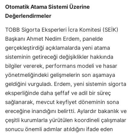
Otomatik Atama Sistemi Üzerine
Malatya
Değerlendirmeler
Manisa
TOBB Sigorta Eksperleri İcra Komitesi (SEİK)
Kahramanmaraş
Başkanı Ahmet Nedim Erdem, panelde
Mardin
gerçekleştirdiği açıklamalarda yeni atama
sisteminin getireceği değişiklikler hakkında
Muğla
bilgiler vererek, performans modeli ve hasar
Muş
yönetmeliğindeki gelişmelerin son aşamaya
Nevşehir
geldiğini vurguladı. Erdem, yeni sistemin sigorta
eksperliğinde daha şeffaf ve adil bir süreç
Niğde
sağlanarak, mevcut keyfiyet döneminin sona
Ordu
ereceğine inandığını belirtti. Aylardır bakanlık ve
çeşitli kurumlarla yürütülen koordineli çalışmalar
Rize
sonucu önemli adımlar atıldığını ifade eden
Sakarya