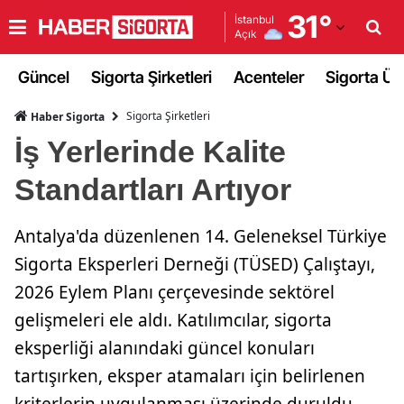
31
°
İstanbul
Açık
Adana
Güncel
Sigorta Şirketleri
Acenteler
Sigorta Ürü
Adıyaman
Sigorta Şirketleri
Haber Sigorta
Afyonkarahisar
İş Yerlerinde Kalite
Ağrı
Standartları Artıyor
Amasya
Antalya'da düzenlenen 14. Geleneksel Türkiye
Ankara
Sigorta Eksperleri Derneği (TÜSED) Çalıştayı,
Antalya
2026 Eylem Planı çerçevesinde sektörel
Artvin
gelişmeleri ele aldı. Katılımcılar, sigorta
eksperliği alanındaki güncel konuları
Aydın
tartışırken, eksper atamaları için belirlenen
Balıkesir
kriterlerin uygulanması üzerinde duruldu.