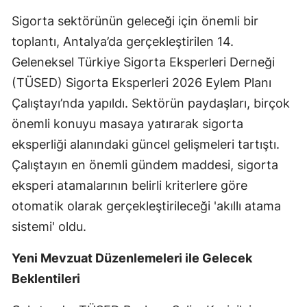
Edirne
Sigorta sektörünün geleceği için önemli bir
toplantı, Antalya’da gerçekleştirilen 14.
Elazığ
Geleneksel Türkiye Sigorta Eksperleri Derneği
Erzincan
(TÜSED) Sigorta Eksperleri 2026 Eylem Planı
Erzurum
Çalıştayı’nda yapıldı. Sektörün paydaşları, birçok
önemli konuyu masaya yatırarak sigorta
Eskişehir
eksperliği alanındaki güncel gelişmeleri tartıştı.
Gaziantep
Çalıştayın en önemli gündem maddesi, sigorta
eksperi atamalarının belirli kriterlere göre
Giresun
otomatik olarak gerçekleştirileceği 'akıllı atama
Gümüşhane
sistemi' oldu.
Hakkari
Yeni Mevzuat Düzenlemeleri ile Gelecek
Hatay
Beklentileri
Isparta