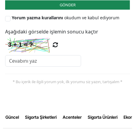
GÖNDER
Yorum yazma kurallarını
okudum ve kabul ediyorum
Aşağıdaki görselde işlemin sonucu kaçtır
* Bu içerik ile ilgili yorum yok, ilk yorumu siz yazın, tartışalım *
Güncel
Sigorta Şirketleri
Acenteler
Sigorta Ürünleri
Ekon