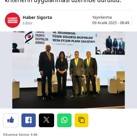
Bilecik
Haber Sigorta
Yayınlanma
Bingöl
09 Aralık 2025 - 08:49
Editör
Bitlis
Bolu
Burdur
Bursa
Çanakkale
Çankırı
Çorum
Denizli
Diyarbakır
Okunma Süresi: 4 dk