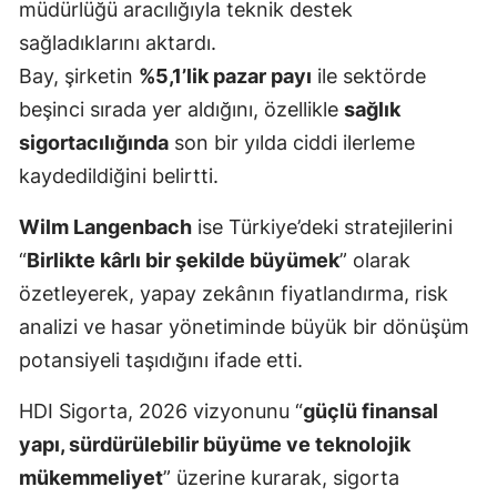
müdürlüğü aracılığıyla teknik destek
Samsun
sağladıklarını aktardı.
Bay, şirketin
%5,1’lik pazar payı
ile sektörde
Siirt
beşinci sırada yer aldığını, özellikle
sağlık
Sinop
sigortacılığında
son bir yılda ciddi ilerleme
Sivas
kaydedildiğini belirtti.
Tekirdağ
Wilm Langenbach
ise Türkiye’deki stratejilerini
“
Birlikte kârlı bir şekilde büyümek
” olarak
Tokat
özetleyerek, yapay zekânın fiyatlandırma, risk
Trabzon
analizi ve hasar yönetiminde büyük bir dönüşüm
Tunceli
potansiyeli taşıdığını ifade etti.
Şanlıurfa
HDI Sigorta, 2026 vizyonunu “
güçlü finansal
yapı, sürdürülebilir büyüme ve teknolojik
Uşak
mükemmeliyet
” üzerine kurarak, sigorta
Van