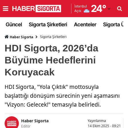
24
°
İstanbul
Açık
Adana
Güncel
Sigorta Şirketleri
Acenteler
Sigorta Ürü
Adıyaman
Sigorta Şirketleri
Haber Sigorta
Afyonkarahisar
HDI Sigorta, 2026’da
Ağrı
Büyüme Hedeflerini
Amasya
Koruyacak
Ankara
HDI Sigorta, "Yola Çıktık" mottosuyla
Antalya
başlattığı dönüşüm sürecinin yeni aşamasını
Artvin
"Vizyon: Gelecek!" temasıyla belirledi.
Aydın
Haber Sigorta
Yayınlanma
Balıkesir
14 Ekim 2025 - 09:21
Editör