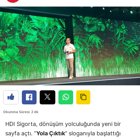
Bilecik
Bingöl
Bitlis
Bolu
Burdur
Bursa
Çanakkale
Çankırı
Çorum
Okunma Süresi: 2 dk
Denizli
HDI Sigorta, dönüşüm yolculuğunda yeni bir
sayfa açtı. “
Yola Çıktık
” sloganıyla başlattığı
Diyarbakır