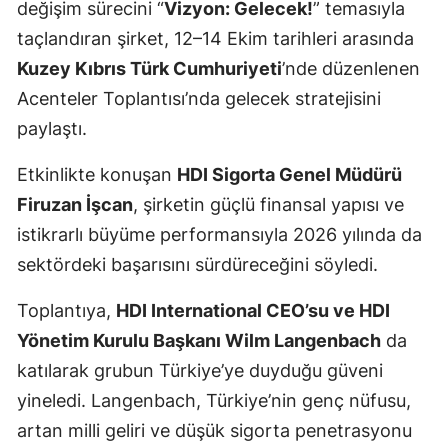
değişim sürecini “
Vizyon: Gelecek!
” temasıyla
Edirne
taçlandıran şirket, 12–14 Ekim tarihleri arasında
Elazığ
Kuzey Kıbrıs Türk Cumhuriyeti
’nde düzenlenen
Acenteler Toplantısı’nda gelecek stratejisini
Erzincan
paylaştı.
Erzurum
Etkinlikte konuşan
HDI Sigorta Genel Müdürü
Eskişehir
Firuzan İşcan
, şirketin güçlü finansal yapısı ve
Gaziantep
istikrarlı büyüme performansıyla 2026 yılında da
sektördeki başarısını sürdüreceğini söyledi.
Giresun
Toplantıya,
HDI International CEO’su ve HDI
Gümüşhane
Yönetim Kurulu Başkanı Wilm Langenbach
da
Hakkari
katılarak grubun Türkiye’ye duyduğu güveni
Hatay
yineledi. Langenbach, Türkiye’nin genç nüfusu,
artan milli geliri ve düşük sigorta penetrasyonu
Isparta