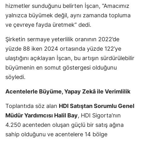
hizmetler sunduğunu belirten İşcan, “Amacımız
Malatya
yalnızca büyümek değil, aynı zamanda topluma
Manisa
ve çevreye fayda üretmek” dedi.
Kahramanmaraş
Şirketin sermaye yeterlilik oranının 2022’de
yüzde 88 iken 2024 ortasında yüzde 122’ye
Mardin
ulaştığını açıklayan İşcan, bu artışın sürdürülebilir
Muğla
büyümenin en somut göstergesi olduğunu
Muş
söyledi.
Nevşehir
Acentelerle Büyüme, Yapay Zekâ ile Verimlilik
Niğde
Toplantıda söz alan
HDI Satıştan Sorumlu Genel
Ordu
Müdür Yardımcısı Halil Bay
, HDI Sigorta’nın
4.250 acenteden oluşan güçlü bir satış ağına
Rize
sahip olduğunu ve acentelere 14 bölge
Sakarya