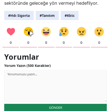
sektöründe geleceğe yön vermeyi hedefliyor.
Yozgat
#Hdı Sigorta
#Tanıtım
#Kktc
Zonguldak
Aksaray
Bayburt
0
0
0
0
0
0
Karaman
Yorumlar
Kırıkkale
Yorum Yazın (500 Karakter)
Batman
Şırnak
Bartın
Ardahan
GÖNDER
Iğdır