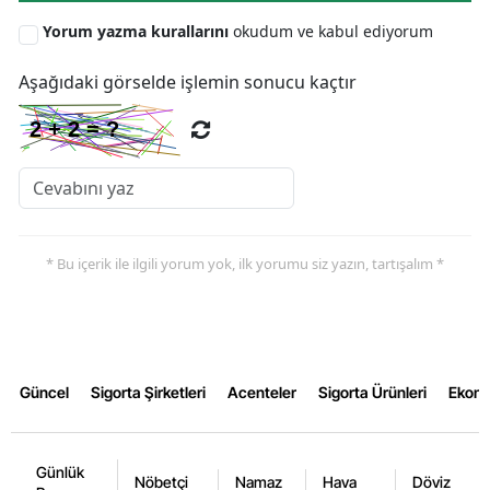
Yorum yazma kurallarını
okudum ve kabul ediyorum
Yalova
Aşağıdaki görselde işlemin sonucu kaçtır
Karabük
Kilis
Osmaniye
Düzce
* Bu içerik ile ilgili yorum yok, ilk yorumu siz yazın, tartışalım *
Güncel
Sigorta Şirketleri
Acenteler
Sigorta Ürünleri
Ekon
Günlük
Nöbetçi
Namaz
Hava
Döviz