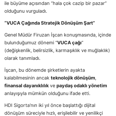
ile büyüme açısından “hala çok cazip bir pazar”
Mersin
olduğunu vurguladı.
İstanbul
“VUCA Çağında Stratejik Dönüşüm Şart”
İzmir
Genel Müdür Firuzan İşcan konuşmasında, içinde
Kars
bulunduğumuz dönemi “
VUCA çağı
”
Kastamonu
(değişkenlik, belirsizlik, karmaşıklık ve muğlaklık)
olarak tanımladı.
Kayseri
İşcan, bu dönemde şirketlerin ayakta
Kırklareli
kalabilmesinin ancak
teknolojik dönüşüm
,
Kırşehir
finansal dayanıklılık
ve
paydaş odaklı yönetim
Kocaeli
anlayışıyla mümkün olduğunu ifade etti.
Konya
HDI Sigorta’nın iki yıl önce başlattığı dijital
dönüşüm süreciyle hızlı, erişilebilir ve yenilikçi
Kütahya