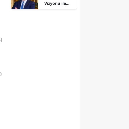
Vizyonu ile
KOBİ'lere Özel
Stratejiler
Geliştiriyor
l
a