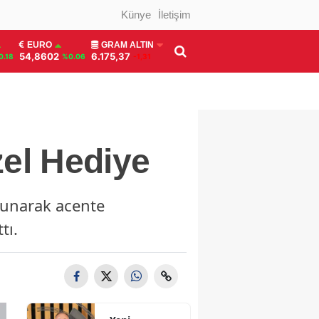
Künye
İletişim
EURO
GRAM ALTIN
54,8602
6.175,37
0.18
%0.06
-1,31
zel Hediye
sunarak acente
tı.