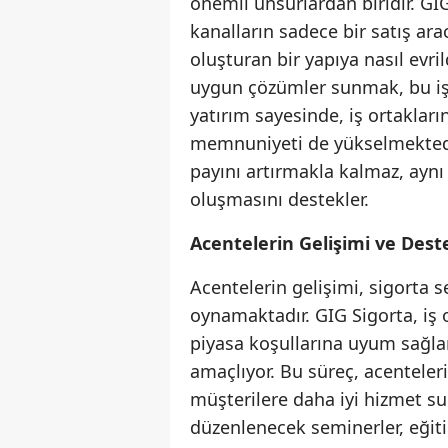
önemli unsurlardan biridir. GIG
kanalların sadece bir satış ara
oluşturan bir yapıya nasıl evril
uygun çözümler sunmak, bu iş o
yatırım sayesinde, iş ortaklar
memnuniyeti de yükselmektedir
payını artırmakla kalmaz, ayn
oluşmasını destekler.
Acentelerin Gelişimi ve Deste
Acentelerin gelişimi, sigorta se
oynamaktadır. GIG Sigorta, iş or
piyasa koşullarına uyum sağlam
amaçlıyor. Bu süreç, acenteleri
müşterilere daha iyi hizmet s
düzenlenecek seminerler, eğiti