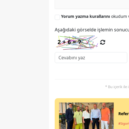
Yorum yazma kurallarını
okudum v
Aşağıdaki görselde işlemin sonucu
* Bu içerik ile
Refer
#Sigort