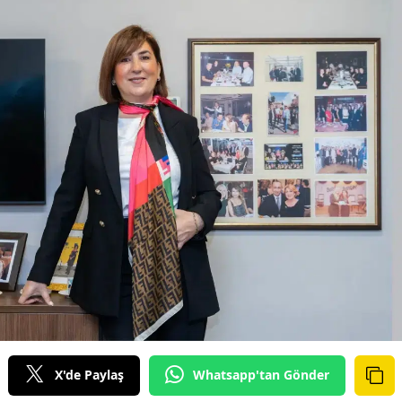
Bilecik
Bingöl
Bitlis
Bolu
Burdur
Bursa
Çanakkale
Çankırı
Çorum
Denizli
X'de Paylaş
Whatsapp'tan Gönder
Diyarbakır