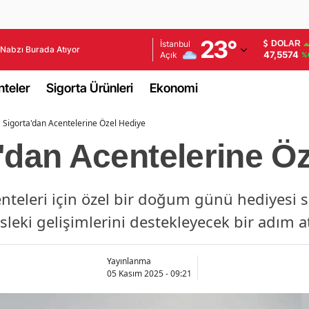
Adana
23
°
İstanbul
DOLAR
Nabzı Burada Atıyor
47,5574
Açık
%
Adıyaman
teler
Sigorta Ürünleri
Ekonomi
Afyonkarahisar
 Sigorta'dan Acentelerine Özel Hediye
Ağrı
'dan Acentelerine Ö
Amasya
Ankara
nteleri için özel bir doğum günü hediyesi 
Antalya
sleki gelişimlerini destekleyecek bir adım at
Artvin
Yayınlanma
Aydın
05 Kasım 2025 - 09:21
Balıkesir