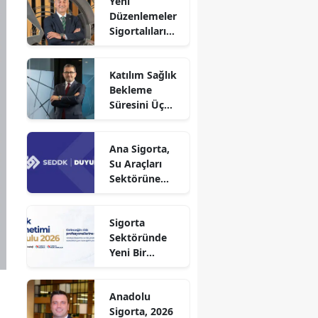
Yeni
Düzenlemeler
Sigortalıları
Güvence
Altına Alacak
Katılım Sağlık
Bekleme
Süresini Üç
Aya Düşürdü
Ana Sigorta,
Su Araçları
Sektörüne
Faaliyet İzni
Aldı!
Sigorta
Sektöründe
Yeni Bir
Dönem
Başlıyor
Anadolu
Sigorta, 2026