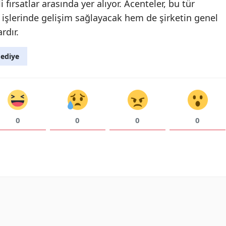
 fırsatlar arasında yer alıyor. Acenteler, bu tür
i işlerinde gelişim sağlayacak hem de şirketin genel
Yozgat
rdır.
Zonguldak
ediye
Aksaray
Bayburt
Karaman
0
0
0
0
Kırıkkale
Batman
Şırnak
Bartın
Ardahan
Iğdır