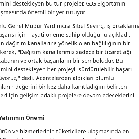
mini destekleyen bu tür projeler, GIG Sigorta’nın
Malatya
aşmasında önemli bir yer tutuyor.
Manisa
lu Genel Müdür Yardımcısı Sibel Sevinç, iş ortakların
başarısı için hayati öneme sahip olduğunu açıkladı.
Kahramanmaraş
n dağıtım kanallarına yönelik olan bağlılığının bir
Mardin
erek, "Dağıtım kanallarımız sadece bir ticaret ağı
çabanın ve ortak başarıların bir sembolüdür. Bu
Muğla
imini destekleyen her projeyi, sürdürülebilir başarı
Muş
rüyoruz," dedi. Acentelerden aldıkları olumlu
mların değerini bir kez daha kanıtladığını belirten
Nevşehir
leri için gelişim odaklı projelere devam edeceklerini
Niğde
Ordu
 Yatırımın Önemi
Rize
 ürün ve hizmetlerinin tüketicilere ulaşmasında en
Sakarya