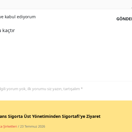
Yalova
e kabul ediyorum
GÖNDE
Karabük
 kaçtır
Kilis
Osmaniye
Düzce
 ilgili yorum yok, ilk yorumu siz yazın, tartışalım *
ans Sigorta Üst Yönetiminden Sigortafi’ye Ziyaret
a Şirketleri
/ 23 Temmuz 2026