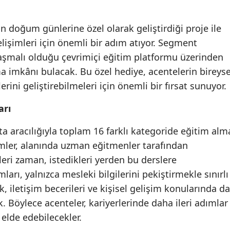
Edirne
n doğum günlerine özel olarak geliştirdiği proje ile
Elazığ
işimleri için önemli bir adım atıyor. Segment
Erzincan
laşmalı olduğu çevrimiçi eğitim platformu üzerinden
a imkânı bulacak. Bu özel hediye, acentelerin bireyse
Erzurum
ini geliştirebilmeleri için önemli bir fırsat sunuyor.
Eskişehir
arı
Gaziantep
a aracılığıyla toplam 16 farklı kategoride eğitim alm
Giresun
imler, alanında uzman eğitmenler tarafından
leri zaman, istedikleri yerden bu derslere
Gümüşhane
ları, yalnızca mesleki bilgilerini pekiştirmekle sınırlı
Hakkari
, iletişim becerileri ve kişisel gelişim konularında da
. Böylece acenteler, kariyerlerinde daha ileri adımlar
Hatay
 elde edebilecekler.
Isparta