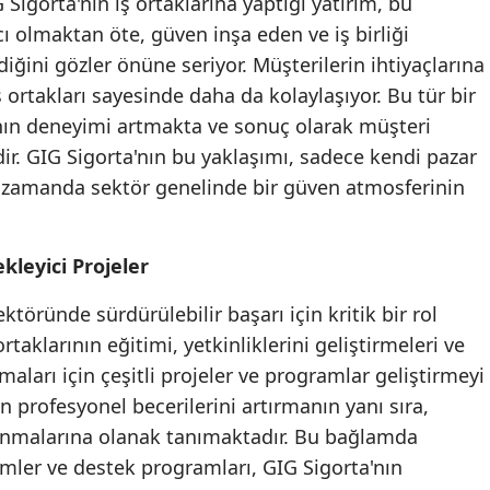
 Sigorta'nın iş ortaklarına yaptığı yatırım, bu
cı olmaktan öte, güven inşa eden ve iş birliği
Samsun
diğini gözler önüne seriyor. Müşterilerin ihtiyaçlarına
Siirt
rtakları sayesinde daha da kolaylaşıyor. Bu tür bir
ının deneyimi artmakta ve sonuç olarak müşteri
Sinop
. GIG Sigorta'nın bu yaklaşımı, sadece kendi pazar
Sivas
ı zamanda sektör genelinde bir güven atmosferinin
Tekirdağ
Tokat
kleyici Projeler
Trabzon
ktöründe sürdürülebilir başarı için kritik bir rol
taklarının eğitimi, yetkinliklerini geliştirmeleri ve
Tunceli
aları için çeşitli projeler ve programlar geliştirmeyi
Şanlıurfa
n profesyonel becerilerini artırmanın yanı sıra,
unmalarına olanak tanımaktadır. Bu bağlamda
Uşak
mler ve destek programları, GIG Sigorta'nın
Van