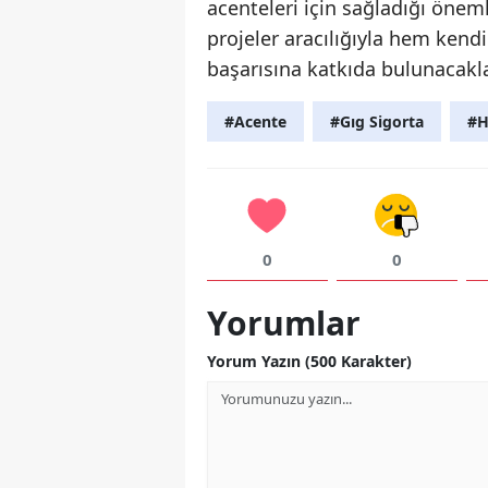
acenteleri için sağladığı önemli
projeler aracılığıyla hem kend
başarısına katkıda bulunacakla
#Acente
#Gıg Sigorta
#H
0
0
Yorumlar
Yorum Yazın (500 Karakter)