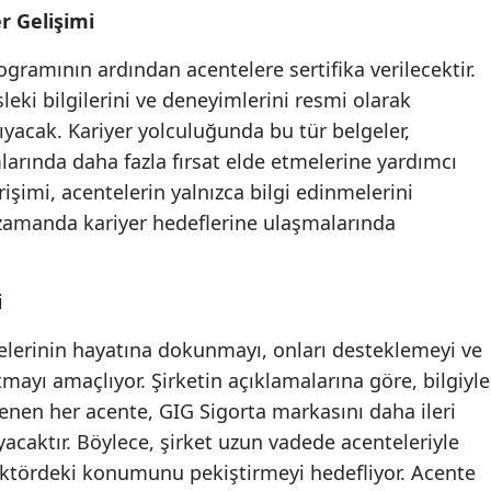
er Gelişimi
Mersin
ramının ardından acentelere sertifika verilecektir.
İstanbul
sleki bilgilerini ve deneyimlerini resmi olarak
İzmir
yacak. Kariyer yolculuğunda bu tür belgeler,
arında daha fazla fırsat elde etmelerine yardımcı
Kars
rişimi, acentelerin yalnızca bilgi edinmelerini
Kastamonu
zamanda kariyer hedeflerine ulaşmalarında
Kayseri
i
Kırklareli
Kırşehir
telerinin hayatına dokunmayı, onları desteklemeyi ve
ayı amaçlıyor. Şirketin açıklamalarına göre, bilgiyle
Kocaeli
enen her acente, GIG Sigorta markasını daha ileri
Konya
ayacaktır. Böylece, şirket uzun vadede acenteleriyle
sektördeki konumunu pekiştirmeyi hedefliyor. Acente
Kütahya