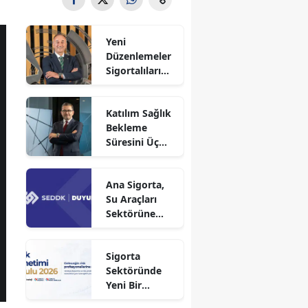
Yeni
Düzenlemeler
Sigortalıları
Güvence
Altına Alacak
Katılım Sağlık
Bekleme
Süresini Üç
Aya Düşürdü
Ana Sigorta,
Su Araçları
Sektörüne
Faaliyet İzni
Aldı!
Sigorta
Sektöründe
Yeni Bir
Dönem