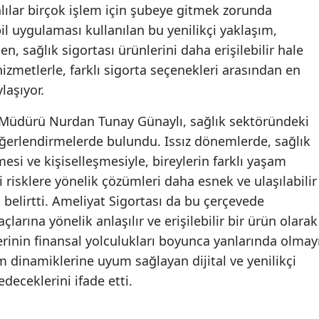
alılar birçok işlem için şubeye gitmek zorunda
Malatya
l uygulaması kullanılan bu yenilikçi yaklaşım,
ken, sağlık sigortası ürünlerini daha erişilebilir hale
Manisa
l hizmetlerle, farklı sigorta seçenekleri arasından en
Kahramanmaraş
laşıyor.
Mardin
 Müdürü Nurdan Tunay Günaylı, sağlık sektöründeki
Muğla
ğerlendirmelerde bulundu. Issız dönemlerde, sağlık
mesi ve kişiselleşmesiyle, bireylerin farklı yaşam
Muş
i risklere yönelik çözümleri daha esnek ve ulaşılabilir
Nevşehir
 belirtti. Ameliyat Sigortası da bu çerçevede
yaçlarına yönelik anlaşılır ve erişilebilir bir ürün olarak
Niğde
lerinin finansal yolculukları boyunca yanlarında olmay
Ordu
 dinamiklerine uyum sağlayan dijital ve yenilikçi
eceklerini ifade etti.
Rize
Sakarya