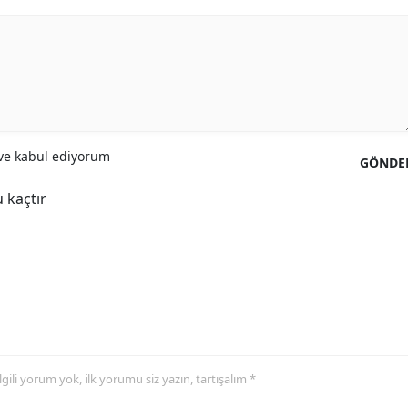
Yalova
Karabük
Kilis
Osmaniye
e kabul ediyorum
GÖNDE
Düzce
 kaçtır
 ilgili yorum yok, ilk yorumu siz yazın, tartışalım *