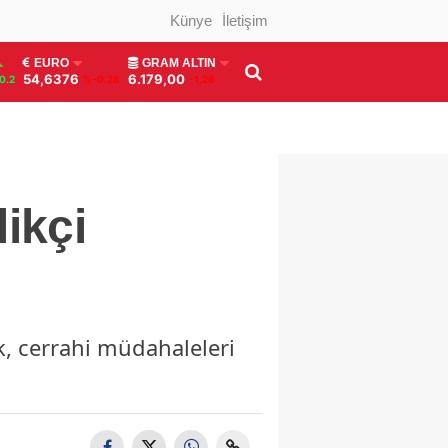
Künye
İletişim
EURO
GRAM ALTIN
54,6376
6.179,00
0.2
%-0.28
-1,26
ikçi
k, cerrahi müdahaleleri