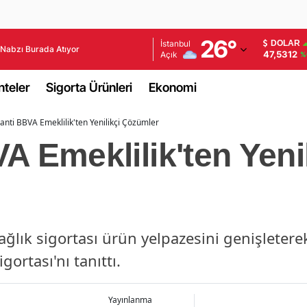
Adana
26
°
İstanbul
DOLAR
Nabzı Burada Atıyor
47,5312
Açık
%
Adıyaman
teler
Sigorta Ürünleri
Ekonomi
Afyonkarahisar
anti BBVA Emeklilik'ten Yenilikçi Çözümler
Ağrı
A Emeklilik'ten Yenil
Amasya
Ankara
Antalya
ağlık sigortası ürün yelpazesini genişletere
Artvin
ortası'nı tanıttı.
Aydın
Balıkesir
Yayınlanma