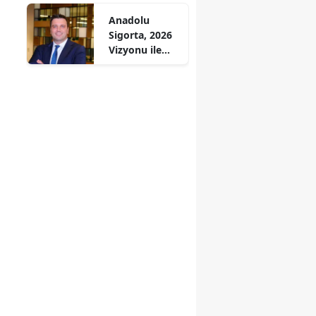
Başlıyor
Anadolu
Sigorta, 2026
Vizyonu ile
KOBİ'lere Özel
Stratejiler
Geliştiriyor