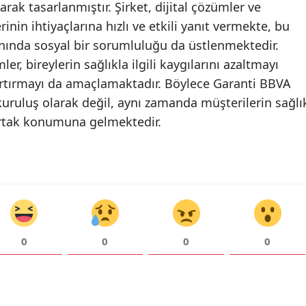
ak tasarlanmıştır. Şirket, dijital çözümler ve
rinin ihtiyaçlarına hızlı ve etkili yanıt vermekte, bu
Yozgat
anında sosyal bir sorumluluğu da üstlenmektedir.
Zonguldak
r, bireylerin sağlıkla ilgili kaygılarını azaltmayı
Aksaray
 artırmayı da amaçlamaktadır. Böylece Garanti BBVA
 kuruluş olarak değil, aynı zamanda müşterilerin sağlı
Bayburt
 ortak konumuna gelmektedir.
Karaman
Kırıkkale
Batman
Şırnak
0
0
0
0
Bartın
Ardahan
Iğdır