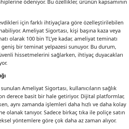
ahiplerine ödeniyor. Bu özellikler, ürünün kapsamının
Mersin
İstanbul
vdikleri için farklı ihtiyaçlara göre özelleştirilebilen
abiliyor. Ameliyat Sigortası, kişi başına kaza veya
İzmir
natı olarak 100 bin TL’ye kadar, ameliyat teminatı
Kars
r geniş bir teminat yelpazesi sunuyor. Bu durum,
üvenli hissetmelerini sağlarken, ihtiyaç duyacakları
Kastamonu
yor.
Kayseri
ığı
Kırklareli
unulan Ameliyat Sigortası, kullanıcıların sağlık
Kırşehir
n derece basit bir hale getiriyor. Dijital platformlar,
Kocaeli
ken, aynı zamanda işlemleri daha hızlı ve daha kolay
e olanak tanıyor. Sadece birkaç tıka ile poliçe satın
Konya
neksel yöntemlere göre çok daha az zaman alıyor.
Kütahya