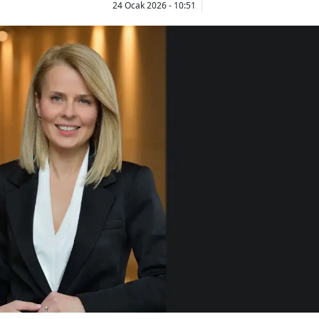
24 Ocak 2026 - 10:51
Bilecik
Bingöl
Bitlis
Bolu
Burdur
Bursa
Çanakkale
Çankırı
Çorum
Denizli
Diyarbakır