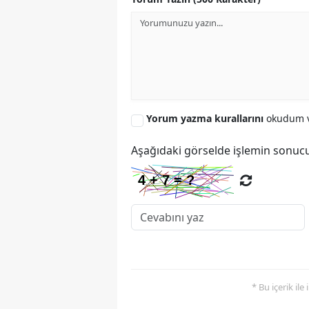
Yorum yazma kurallarını
okudum v
Aşağıdaki görselde işlemin sonucu
* Bu içerik ile