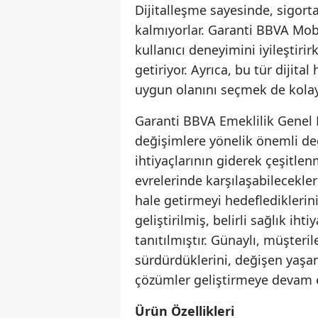
Dijitalleşme sayesinde, sigort
kalmıyorlar. Garanti BBVA Mobi
kullanıcı deneyimini iyileştirir
getiriyor. Ayrıca, bu tür dijita
uygun olanını seçmek de kolay
Garanti BBVA Emeklilik Genel
değişimlere yönelik önemli de
ihtiyaçlarının giderek çeşitlen
evrelerinde karşılaşabilecekler
hale getirmeyi hedeflediklerini
geliştirilmiş, belirli sağlık ihti
tanıtılmıştır. Günaylı, müşteri
sürdürdüklerini, değişen yaşam
çözümler geliştirmeye devam ed
Ürün Özellikleri