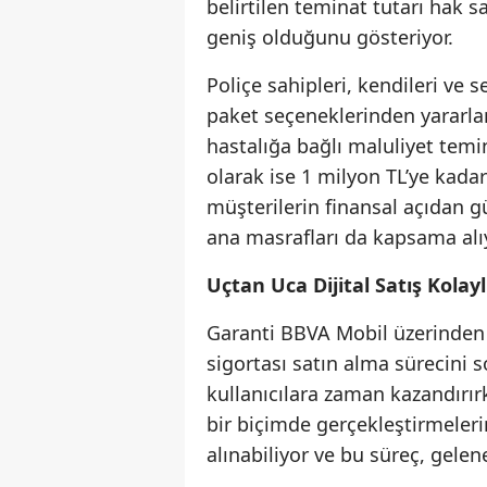
belirtilen teminat tutarı hak s
geniş olduğunu gösteriyor.
Poliçe sahipleri, kendileri ve se
paket seçeneklerinden yararlan
hastalığa bağlı maluliyet temi
olarak ise 1 milyon TL’ye kada
müşterilerin finansal açıdan g
ana masrafları da kapsama alı
Uçtan Uca Dijital Satış Kolayl
Garanti BBVA Mobil üzerinden s
sigortası satın alma sürecini so
kullanıcılara zaman kazandırır
bir biçimde gerçekleştirmelerin
alınabiliyor ve bu süreç, gele