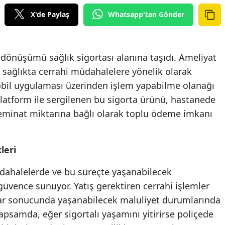
Edirne
X'de Paylaş
Whatsapp'tan Gönder
Elazığ
Erzincan
l dönüşümü sağlık sigortası alanına taşıdı. Ameliyat
, sağlıkta cerrahi müdahalelere yönelik olarak
Erzurum
bil uygulaması üzerinden işlem yapabilme olanağı
Eskişehir
 platform ile sergilenen bu sigorta ürünü, hastanede
 teminat miktarına bağlı olarak toplu ödeme imkanı
Gaziantep
Giresun
leri
Gümüşhane
üdahalelerde ve bu süreçte yaşanabilecek
Hakkari
güvence sunuyor. Yatış gerektiren cerrahi işlemler
Hatay
klar sonucunda yaşanabilecek maluliyet durumlarında
psamda, eğer sigortalı yaşamını yitirirse poliçede
Isparta