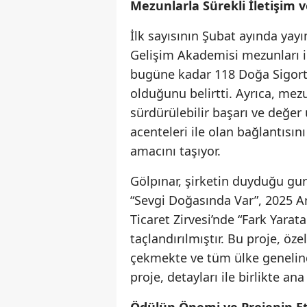
Mezunlarla Sürekli İletişim 
İlk sayısının Şubat ayında ya
Gelişim Akademisi mezunları iç
bugüne kadar 118 Doğa Sigorta
olduğunu belirtti. Ayrıca, mezu
sürdürülebilir başarı ve değer
acenteleri ile olan bağlantısın
amacını taşıyor.
Gölpınar, şirketin duyduğu gu
“Sevgi Doğasında Var”, 2025 Ar
Ticaret Zirvesi’nde “Fark Yarat
taçlandırılmıştır. Bu proje, öze
çekmekte ve tüm ülke genelinde
proje, detayları ile birlikte a
Ödülün Önemi ve Projenin Et