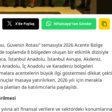
Edirne
Elazığ
X'de Paylaş
Whatsapp'tan Gönder
Erzincan
Erzurum
sı, Güvenin Rotası” temasıyla 2026 Acente Bölge
Eskişehir
de toplamda 8 bölgeden oluşan bir etkinlik dizisiyle
Gaziantep
nca, İstanbul Anadolu, İstanbul Avrupa, Akdeniz,
Anadolu, İç Anadolu ve Karadeniz bölgeleri
Giresun
alara acentelerin büyük ilgi göstermesi dikkat çekti
Gümüşhane
onuçlar masaya yatırılırken, 2026 yılı için merakla
planları da katılımcılarla paylaşıldı.
Hakkari
rilmesi
Hatay
yılına ait finansal verilere ve sektördeki konumların
Isparta