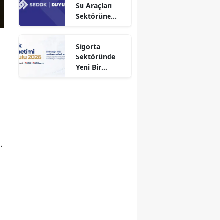
Su Araçları
Sektörüne
Faaliyet İzni
Aldı!
Sigorta
Sektöründe
Yeni Bir
Dönem
Başlıyor
.
a