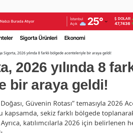
Adana
25
°
İstanbul
DOLAR
Nabzı Burada Atıyor
47,7436
Açık
Adıyaman
teler
Sigorta Ürünleri
Ekonomi
Afyonkarahisar
a Sigorta, 2026 yılında 8 farklı bölgede acenteleriyle bir araya geldi!
Ağrı
, 2026 yılında 8 far
Amasya
Ankara
e bir araya geldi!
Antalya
 Doğası, Güvenin Rotası” temasıyla 2026 A
Artvin
Bu kapsamda, sekiz farklı bölgede toplanarak
Aydın
Ayrıca, katılımcılarla 2026 için belirlenen h
Balıkesir
ı.