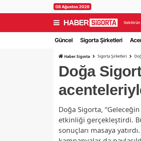
08 Ağustos 2026
Sektörün 
Güncel
Sigorta Şirketleri
Acen
Sigorta Şirketleri
Doğ
Haber Sigorta
Doğa Sigorta
acenteleriyl
Doğa Sigorta, “Geleceğin
etkinliği gerçekleştirdi. 
sonuçları masaya yatırdı. 
kampanyalar da paylaşıld