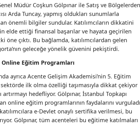
. Genel Müdür Coşkun Gölpınar ile Satış ve Bölgelerde
Mersin
sı Arda Tuncay, yapmış oldukları sunumlarla
İstanbul
dan önemli bilgiler sundular. Katılımcıların dikkatini
n elde ettiği finansal başarılar ve hayata geçirilen
İzmir
tki öne çıktı. Bu bağlamda, katılımcılardan gelen
Kars
orta’nın geleceğe yönelik güvenini pekiştirdi.
Kastamonu
 Online Eğitim Programları
Kayseri
nda ayrıca Acente Gelişim Akademisi’nin 5. Eğitim
sektörde ilk olma özelliği taşımasıyla dikkat çekiyor
Kırklareli
ı artırmayı hedefliyor. Gölpınar, İstanbul Topkapı
Kırşehir
tılan online eğitim programlarının faydalarını vurguladı
tılımcılara e-Devlet onaylı sertifika verilmesi, bu
Kocaeli
rıyor. Gölpınar, tüm acenteleri bu eğitime katılmaları
Konya
Kütahya