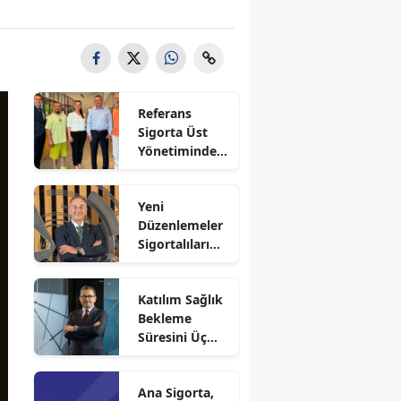
Referans
Sigorta Üst
Yönetiminden
Sigortafi’ye
Ziyaret
Yeni
Düzenlemeler
Sigortalıları
Güvence
Altına Alacak
Katılım Sağlık
Bekleme
Süresini Üç
Aya Düşürdü
Ana Sigorta,