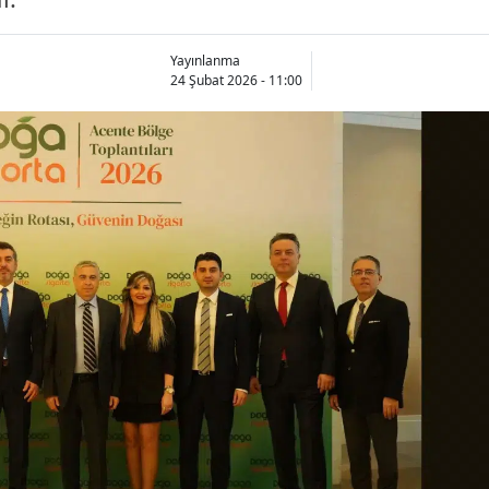
Bilecik
Yayınlanma
Bingöl
24 Şubat 2026 - 11:00
Bitlis
Bolu
Burdur
Bursa
Çanakkale
Çankırı
Çorum
Denizli
Diyarbakır