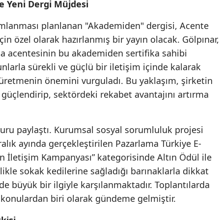
ve Yeni Dergi Müjdesi
Malatya
yımlanması planlanan "Akademiden" dergisi, Acente
Manisa
in özel olarak hazırlanmış bir yayın olacak. Gölpınar,
 acentesinin bu akademiden sertifika sahibi
Kahramanmaraş
nlarla sürekli ve güçlü bir iletişim içinde kalarak
Mardin
 üretmenin önemini vurguladı. Bu yaklaşım, şirketin
ı güçlendirip, sektördeki rekabet avantajını artırma
Muğla
Muş
ruru paylaştı. Kurumsal sosyal sorumluluk projesi
Nevşehir
alık ayında gerçekleştirilen Pazarlama Türkiye E-
an İletişim Kampanyası” kategorisinde Altın Ödül ile
Niğde
llikle sokak kedilerine sağladığı barınaklarla dikkat
Ordu
 büyük bir ilgiyle karşılanmaktadır. Toplantılarda
Rize
na konulardan biri olarak gündeme gelmiştir.
Sakarya
kisi