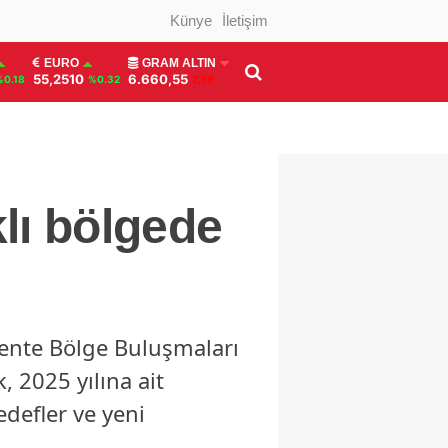
Künye
İletişim
EURO
GRAM ALTIN
55,2510
6.660,55
%0.18
%0.32
2,59
klı bölgede
cente Bölge Buluşmaları
, 2025 yılına ait
edefler ve yeni