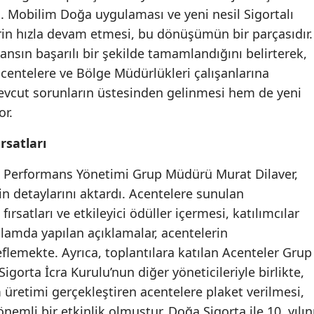
. Mobilim Doğa uygulaması ve yeni nesil Sigortalı
Yozgat
rin hızla devam etmesi, bu dönüşümün bir parçasıdır.
ansın başarılı bir şekilde tamamlandığını belirterek,
Zonguldak
entelere ve Bölge Müdürlükleri çalışanlarına
Aksaray
evcut sorunların üstesinden gelinmesi hem de yeni
or.
Bayburt
Karaman
rsatları
Kırıkkale
ş Performans Yönetimi Grup Müdürü Murat Dilaver,
erin detaylarını aktardı. Acentelere sunulan
Batman
rsatları ve etkileyici ödüller içermesi, katılımcılar
Şırnak
ğlamda yapılan açıklamalar, acentelerin
lemekte. Ayrıca, toplantılara katılan Acenteler Grup
Bartın
gorta İcra Kurulu’nun diğer yöneticileriyle birlikte,
Ardahan
m üretimi gerçekleştiren acentelere plaket verilmesi,
emli bir etkinlik olmuştur. Doğa Sigorta ile 10. yılın
Iğdır