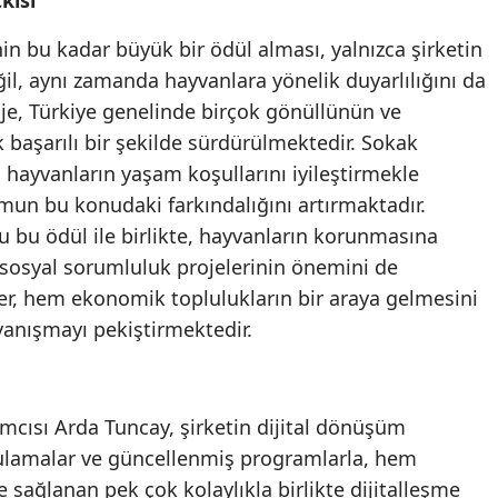
Samsun
in bu kadar büyük bir ödül alması, yalnızca şirketin
ğil, aynı zamanda hayvanlara yönelik duyarlılığını da
Siirt
je, Türkiye genelinde birçok gönüllünün ve
Sinop
 başarılı bir şekilde sürdürülmektedir. Sokak
, hayvanların yaşam koşullarını iyileştirmekle
Sivas
un bu konudaki farkındalığını artırmaktadır.
Tekirdağ
u bu ödül ile birlikte, hayvanların korunmasına
 sosyal sorumluluk projelerinin önemini de
Tokat
er, hem ekonomik toplulukların bir araya gelmesini
Trabzon
anışmayı pekiştirmektedir.
Tunceli
Şanlıurfa
mcısı Arda Tuncay, şirketin dijital dönüşüm
Uşak
gulamalar ve güncellenmiş programlarla, hem
 sağlanan pek çok kolaylıkla birlikte dijitalleşme
Van