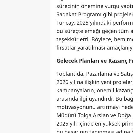
sürecinin önemine vurgu yaptı
Sadakat Programı gibi projele
Tuncay, 2025 yılındaki perform
bu süreçte emeği geçen tüm ac
teşekkür etti. Böylece, hem m
fırsatlar yaratılması amaçlanıy
Gelecek Planları ve Kazanç Fı
Toplantıda, Pazarlama ve Satı
2026 yılına ilişkin yeni projel
kampanyaların, önemli kazanç fı
arasında ilgi uyandırdı. Bu ba
motivasyonunu artırmayı hedef
Müdürü Tolga Arslan ve Doğa Si
2025 yılı içinde en yüksek pri
bu başarının tanınması adına ön