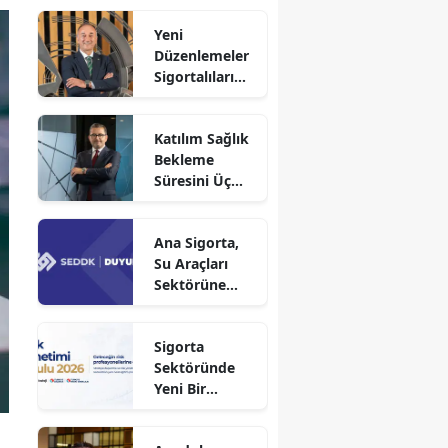
Yeni
Düzenlemeler
Sigortalıları
Güvence
Altına Alacak
Katılım Sağlık
Bekleme
Süresini Üç
Aya Düşürdü
Ana Sigorta,
Su Araçları
Sektörüne
Faaliyet İzni
Aldı!
Sigorta
Sektöründe
Yeni Bir
Dönem
Başlıyor