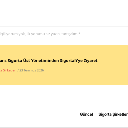
Yozgat
Zonguldak
 ilgili yorum yok, ilk yorumu siz yazın, tartışalım *
Aksaray
Bayburt
Karaman
ans Sigorta Üst Yönetiminden Sigortafi’ye Ziyaret
Kırıkkale
a Şirketleri
/ 23 Temmuz 2026
Batman
Şırnak
Bartın
Güncel
Sigorta Şirketler
Ardahan
Iğdır