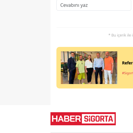
* Bu içerik ile
Refer
#Sigort