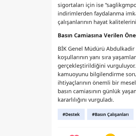
sigortaları için ise “
saglikgmpo
indirimlerden faydalanma imkâ
çalışanlarının hayat kaliteleri
Basın Camiasına Verilen Ön
BİK Genel Müdürü Abdulkadir Ça
koşullarının yanı sıra yaşamla
gerçekleştirildiğini vurguluy
kamuoyunu bilgilendirme sorum
ihtiyaçlarının önemli bir mes
basın camiasının günlük yaşa
kararlılığını vurguladı.
#Destek
#Basın Çalışanları