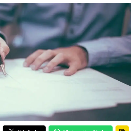
Bilecik
Bingöl
Bitlis
Bolu
Burdur
Bursa
Çanakkale
Çankırı
Çorum
Denizli
Diyarbakır