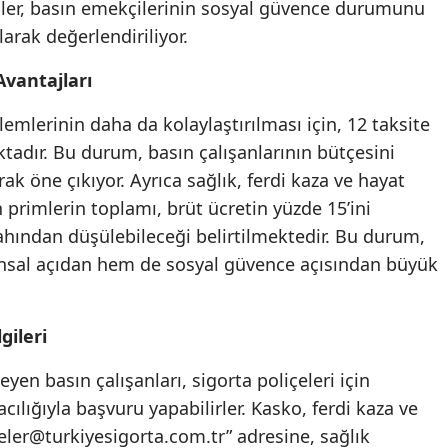
mler, basın emekçilerinin sosyal güvence durumunu
Mersin
larak değerlendiriliyor.
İstanbul
Avantajları
İzmir
lemlerinin daha da kolaylaştırılması için, 12 taksite
dır. Bu durum, basın çalışanlarının bütçesini
Kars
rak öne çıkıyor. Ayrıca sağlık, ferdi kaza ve hayat
Kastamonu
n primlerin toplamı, brüt ücretin yüzde 15’ini
Kayseri
hından düşülebileceği belirtilmektedir. Bu durum,
ansal açıdan hem de sosyal güvence açısından büyük
Kırklareli
Kırşehir
gileri
Kocaeli
n basın çalışanları, sigorta poliçeleri için
Konya
cılığıyla başvuru yapabilirler. Kasko, ferdi kaza ve
eler@turkiyesigorta.com.tr
” adresine, sağlık
Kütahya