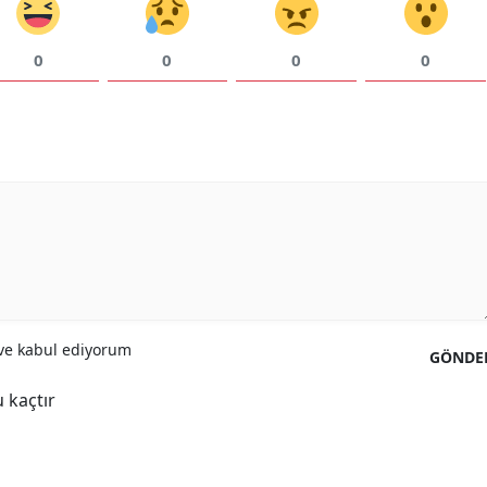
Samsun
0
0
0
0
Siirt
Sinop
Sivas
Tekirdağ
Tokat
Trabzon
Tunceli
e kabul ediyorum
GÖNDE
Şanlıurfa
 kaçtır
Uşak
Van