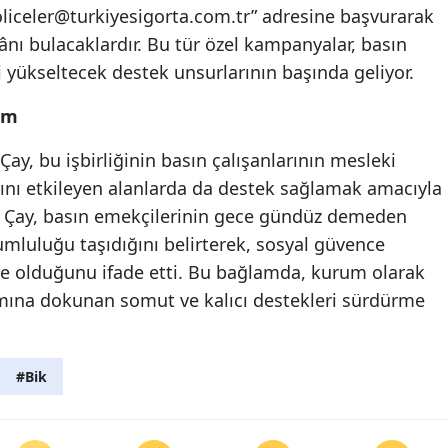
liceler@turkiyesigorta.com.tr
” adresine başvurarak
Malatya
nı bulacaklardır. Bu tür özel kampanyalar, basın
ni yükseltecek destek unsurlarının başında geliyor.
Manisa
Kahramanmaraş
em
Mardin
y, bu işbirliğinin basın çalışanlarının mesleki
rını etkileyen alanlarda da destek sağlamak amacıyla
Muğla
or. Çay, basın emekçilerinin gece gündüz demeden
Muş
luluğu taşıdığını belirterek, sosyal güvence
ele olduğunu ifade etti. Bu bağlamda, kurum olarak
Nevşehir
mına dokunan somut ve kalıcı destekleri sürdürme
Niğde
Ordu
#Bik
Rize
Sakarya