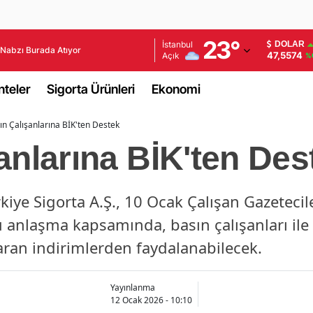
Adana
23
°
İstanbul
DOLAR
Nabzı Burada Atıyor
47,5574
Açık
%
Adıyaman
teler
Sigorta Ürünleri
Ekonomi
Afyonkarahisar
ın Çalışanlarına BİK'ten Destek
Ağrı
anlarına BİK'ten Des
Amasya
Ankara
iye Sigorta A.Ş., 10 Ocak Çalışan Gazetecil
Antalya
Bu anlaşma kapsamında, basın çalışanları ile 
Artvin
aran indirimlerden faydalanabilecek.
Aydın
Yayınlanma
Balıkesir
12 Ocak 2026 - 10:10