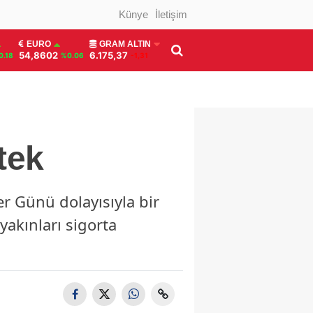
Künye
İletişim
EURO
GRAM ALTIN
54,8602
6.175,37
0.18
%0.06
-1,31
tek
er Günü dolayısıyla bir
yakınları sigorta