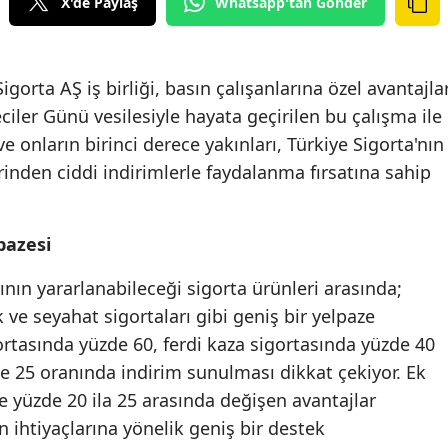
X'de Paylaş
Whatsapp'tan Gönder
Edirne
Elazığ
gorta AŞ iş birliği, basın çalışanlarına özel avantajla
Erzincan
iler Günü vesilesiyle hayata geçirilen bu çalışma ile
e onların birinci derece yakınları, Türkiye Sigorta'nın
Erzurum
rinden ciddi indirimlerle faydalanma fırsatına sahip
Eskişehir
Gaziantep
pazesi
Giresun
arının yararlanabileceği sigorta ürünleri arasında;
Gümüşhane
k ve seyahat sigortaları gibi geniş bir yelpaze
ortasında yüzde 60, ferdi kaza sigortasında yüzde 40
Hakkari
e 25 oranında indirim sunulması dikkat çekiyor. Ek
Hatay
se yüzde 20 ila 25 arasında değişen avantajlar
n ihtiyaçlarına yönelik geniş bir destek
Isparta