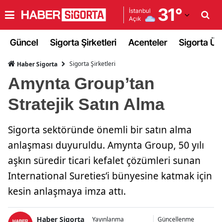
31
°
İstanbul
Açık
Adana
Güncel
Sigorta Şirketleri
Acenteler
Sigorta Ürü
Adıyaman
Sigorta Şirketleri
Haber Sigorta
Afyonkarahisar
Amynta Group’tan
Ağrı
Stratejik Satın Alma
Amasya
Sigorta sektöründe önemli bir satın alma
Ankara
anlaşması duyuruldu. Amynta Group, 50 yılı
Antalya
aşkın süredir ticari kefalet çözümleri sunan
Artvin
International Sureties’i bünyesine katmak için
kesin anlaşmaya imza attı.
Aydın
Balıkesir
Haber Sigorta
Yayınlanma
Güncellenme