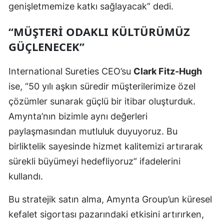
genişletmemize katkı sağlayacak” dedi.
Malatya
“MÜŞTERI ODAKLI KÜLTÜRÜMÜZ
Manisa
GÜÇLENECEK”
Kahramanmaraş
International Sureties CEO’su
Clark Fitz-Hugh
Mardin
ise, “50 yılı aşkın süredir müşterilerimize özel
Muğla
çözümler sunarak güçlü bir itibar oluşturduk.
Amynta’nın bizimle aynı değerleri
Muş
paylaşmasından mutluluk duyuyoruz. Bu
Nevşehir
birliktelik sayesinde hizmet kalitemizi artırarak
Niğde
sürekli büyümeyi hedefliyoruz” ifadelerini
kullandı.
Ordu
Bu stratejik satın alma, Amynta Group’un küresel
Rize
kefalet sigortası pazarındaki etkisini artırırken,
Sakarya