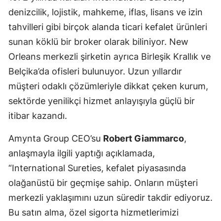
denizcilik, lojistik, mahkeme, iflas, lisans ve izin
Mersin
tahvilleri gibi birçok alanda ticari kefalet ürünleri
İstanbul
sunan köklü bir broker olarak biliniyor. New
İzmir
Orleans merkezli şirketin ayrıca Birleşik Krallık ve
Belçika’da ofisleri bulunuyor. Uzun yıllardır
Kars
müşteri odaklı çözümleriyle dikkat çeken kurum,
Kastamonu
sektörde yenilikçi hizmet anlayışıyla güçlü bir
Kayseri
itibar kazandı.
Kırklareli
Amynta Group CEO’su
Robert Giammarco
,
anlaşmayla ilgili yaptığı açıklamada,
Kırşehir
“International Sureties, kefalet piyasasında
Kocaeli
olağanüstü bir geçmişe sahip. Onların müşteri
Konya
merkezli yaklaşımını uzun süredir takdir ediyoruz.
Bu satın alma, özel sigorta hizmetlerimizi
Kütahya