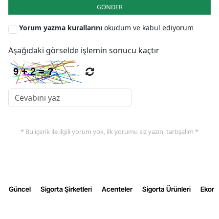
GÖNDER
Yozgat
Yorum yazma kurallarını
okudum ve kabul ediyorum
Zonguldak
Aşağıdaki görselde işlemin sonucu kaçtır
Aksaray
Bayburt
Karaman
Kırıkkale
* Bu içerik ile ilgili yorum yok, ilk yorumu siz yazın, tartışalım *
Batman
Şırnak
Bartın
Güncel
Sigorta Şirketleri
Acenteler
Sigorta Ürünleri
Ekon
Ardahan
Iğdır