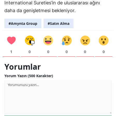
International Sureties’in de uluslararası ağını
Samsun
daha da genişletmesi bekleniyor.
Siirt
#Amynta Group
#Satın Alma
Sinop
Sivas
Tekirdağ
1
0
0
0
0
0
Tokat
Yorumlar
Trabzon
Yorum Yazın (500 Karakter)
Tunceli
Şanlıurfa
Uşak
Van