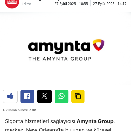
27 Eylül 2025 - 10:55
27 Eylül 2025 - 14:17
Editör
Bilecik
Bingöl
Bitlis
Bolu
Burdur
Bursa
Çanakkale
Çankırı
Çorum
Okunma Süresi: 2 dk
Denizli
Sigorta hizmetleri sağlayıcısı
Amynta Group
,
Diyarbakır
merkezi New Orleans’ta bulunan ve küresel