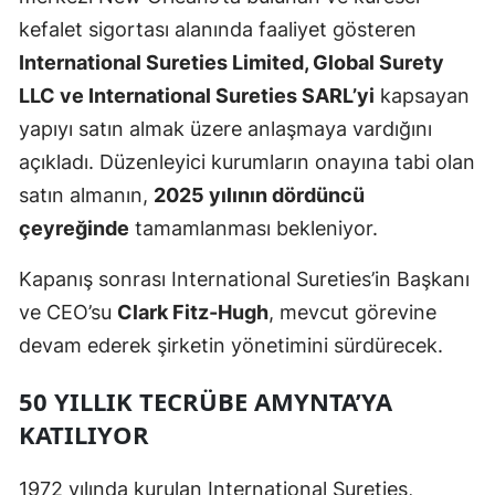
Edirne
kefalet sigortası alanında faaliyet gösteren
International Sureties Limited, Global Surety
Elazığ
LLC ve International Sureties SARL’yi
kapsayan
Erzincan
yapıyı satın almak üzere anlaşmaya vardığını
açıkladı. Düzenleyici kurumların onayına tabi olan
Erzurum
satın almanın,
2025 yılının dördüncü
Eskişehir
çeyreğinde
tamamlanması bekleniyor.
Gaziantep
Kapanış sonrası International Sureties’in Başkanı
Giresun
ve CEO’su
Clark Fitz-Hugh
, mevcut görevine
devam ederek şirketin yönetimini sürdürecek.
Gümüşhane
Hakkari
50 YILLIK TECRÜBE AMYNTA’YA
KATILIYOR
Hatay
Isparta
1972 yılında kurulan International Sureties,