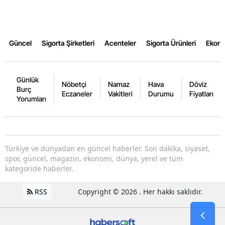
Güncel
Sigorta Şirketleri
Acenteler
Sigorta Ürünleri
Ekon
Günlük
Nöbetçi
Namaz
Hava
Döviz
Burç
Eczaneler
Vakitleri
Durumu
Fiyatları
Yorumları
Türkiye ve dünyadan en güncel haberler. Son dakika, siyaset,
spor, güncel, magazin, ekonomi, dünya, yerel ve tüm
kategoride haberler.
RSS
Copyright © 2026 . Her hakkı saklıdır.