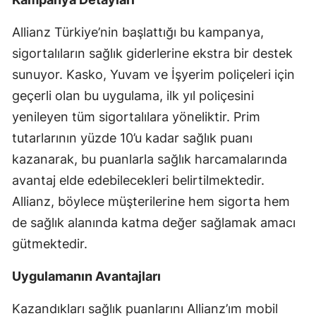
Mersin
Allianz Türkiye’nin başlattığı bu kampanya,
İstanbul
sigortalıların sağlık giderlerine ekstra bir destek
sunuyor. Kasko, Yuvam ve İşyerim poliçeleri için
İzmir
geçerli olan bu uygulama, ilk yıl poliçesini
Kars
yenileyen tüm sigortalılara yöneliktir. Prim
Kastamonu
tutarlarının yüzde 10’u kadar sağlık puanı
kazanarak, bu puanlarla sağlık harcamalarında
Kayseri
avantaj elde edebilecekleri belirtilmektedir.
Kırklareli
Allianz, böylece müşterilerine hem sigorta hem
de sağlık alanında katma değer sağlamak amacı
Kırşehir
gütmektedir.
Kocaeli
Uygulamanın Avantajları
Konya
Kazandıkları sağlık puanlarını Allianz’ım mobil
Kütahya