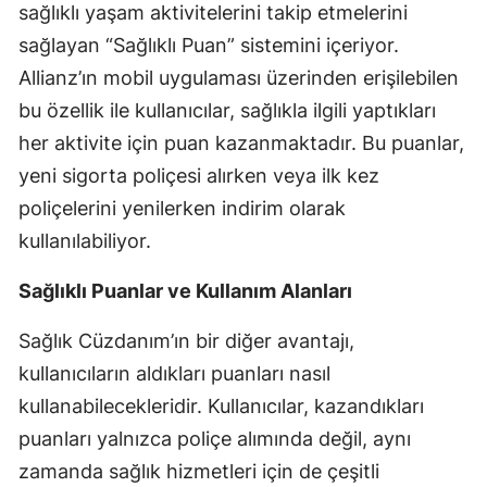
sağlıklı yaşam aktivitelerini takip etmelerini
Yozgat
sağlayan “Sağlıklı Puan” sistemini içeriyor.
Allianz’ın mobil uygulaması üzerinden erişilebilen
Zonguldak
bu özellik ile kullanıcılar, sağlıkla ilgili yaptıkları
Aksaray
her aktivite için puan kazanmaktadır. Bu puanlar,
Bayburt
yeni sigorta poliçesi alırken veya ilk kez
poliçelerini yenilerken indirim olarak
Karaman
kullanılabiliyor.
Kırıkkale
Sağlıklı Puanlar ve Kullanım Alanları
Batman
Sağlık Cüzdanım’ın bir diğer avantajı,
Şırnak
kullanıcıların aldıkları puanları nasıl
Bartın
kullanabilecekleridir. Kullanıcılar, kazandıkları
puanları yalnızca poliçe alımında değil, aynı
Ardahan
zamanda sağlık hizmetleri için de çeşitli
Iğdır