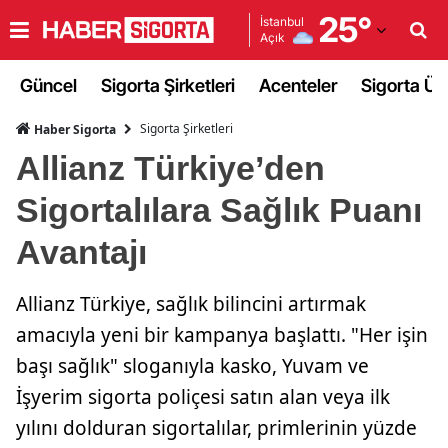
25
°
İstanbul
Açık
Adana
Güncel
Sigorta Şirketleri
Acenteler
Sigorta Ürü
Adıyaman
Sigorta Şirketleri
Haber Sigorta
Afyonkarahisar
Allianz Türkiye’den
Ağrı
Sigortalılara Sağlık Puanı
Amasya
Avantajı
Ankara
Allianz Türkiye, sağlık bilincini artırmak
Antalya
amacıyla yeni bir kampanya başlattı. "Her işin
Artvin
başı sağlık" sloganıyla kasko, Yuvam ve
Aydın
İşyerim sigorta poliçesi satın alan veya ilk
yılını dolduran sigortalılar, primlerinin yüzde
Balıkesir