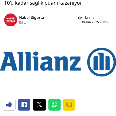
10'u kadar sağlık puanı kazanıyor.
Bilecik
Bingöl
Haber Sigorta
Yayınlanma
08 Kasım 2025 - 08:58
Editör
Bitlis
Bolu
Burdur
Bursa
Çanakkale
Çankırı
Çorum
Denizli
Diyarbakır