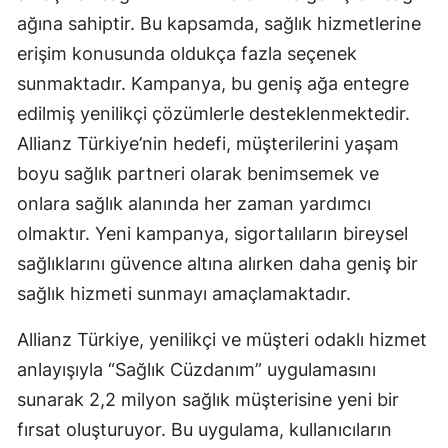
ağına sahiptir. Bu kapsamda, sağlık hizmetlerine
Samsun
erişim konusunda oldukça fazla seçenek
Siirt
sunmaktadır. Kampanya, bu geniş ağa entegre
edilmiş yenilikçi çözümlerle desteklenmektedir.
Sinop
Allianz Türkiye’nin hedefi, müşterilerini yaşam
Sivas
boyu sağlık partneri olarak benimsemek ve
Tekirdağ
onlara sağlık alanında her zaman yardımcı
olmaktır. Yeni kampanya, sigortalıların bireysel
Tokat
sağlıklarını güvence altına alırken daha geniş bir
Trabzon
sağlık hizmeti sunmayı amaçlamaktadır.
Tunceli
Allianz Türkiye, yenilikçi ve müşteri odaklı hizmet
Şanlıurfa
anlayışıyla “Sağlık Cüzdanım” uygulamasını
sunarak 2,2 milyon sağlık müşterisine yeni bir
Uşak
fırsat oluşturuyor. Bu uygulama, kullanıcıların
Van