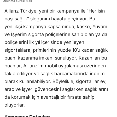
Okunma Süresi: 4 dk
Edirne
Allianz Türkiye, yeni bir kampanya ile “Her işin
Elazığ
başı sağlık” sloganını hayata geçiriyor. Bu
yenilikçi kampanya kapsamında, kasko, Yuvam
Erzincan
ve İşyerim sigorta poliçelerine sahip olan ya da
Erzurum
poliçelerini ilk yıl içerisinde yenileyen
Eskişehir
sigortalılara, primlerinin yüzde 10’u kadar sağlık
puanı kazanma imkanı sunuluyor. Kazanılan bu
Gaziantep
puanlar, Allianz’ım mobil uygulaması üzerinden
Giresun
takip ediliyor ve sağlık harcamalarında indirim
olarak kullanılabiliyor. Böylelikle, sigortalılar ev,
Gümüşhane
araç ve işyeri güvencesini sağlarken sağlıklarını
Hakkari
da korumak için avantajlı bir fırsata sahip
Hatay
oluyorlar.
Isparta
Kampanya Detayları