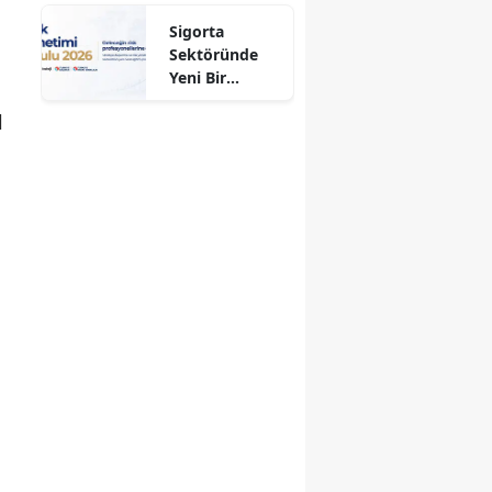
Aldı!
Sigorta
Sektöründe
Yeni Bir
Dönem
l
Başlıyor