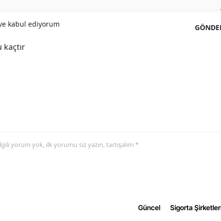
Samsun
e kabul ediyorum
GÖNDE
Siirt
 kaçtır
Sinop
Sivas
Tekirdağ
Tokat
Trabzon
 ilgili yorum yok, ilk yorumu siz yazın, tartışalım *
Tunceli
Şanlıurfa
Uşak
Güncel
Sigorta Şirketler
Van