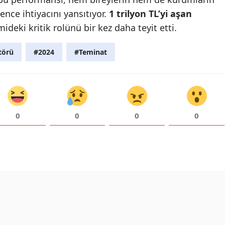
ence ihtiyacını yansıtıyor.
1 trilyon TL’yi aşan
Malatya
ideki kritik rolünü bir kez daha teyit etti.
Manisa
törü
#2024
#Teminat
Kahramanmaraş
Mardin
Muğla
0
0
0
0
Muş
Nevşehir
Niğde
Ordu
Rize
Sakarya