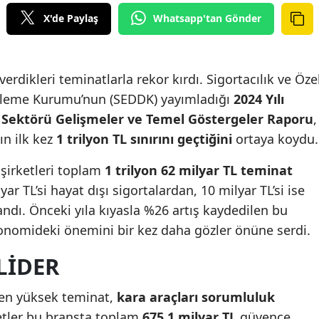
Edirne
X'de Paylaş
Whatsapp'tan Gönder
Elazığ
Erzincan
 verdikleri teminatlarla rekor kırdı. Sigortacılık ve Öze
tleme Kurumu’nun (SEDDK) yayımladığı
2024 Yılı
Erzurum
ik Sektörü Gelişmeler ve Temel Göstergeler Raporu
,
Eskişehir
ın ilk kez
1 trilyon TL sınırını geçtiğini
ortaya koydu.
Gaziantep
 şirketleri toplam
1 trilyon 62 milyar TL teminat
ar TL’si hayat dışı sigortalardan, 10 milyar TL’si ise
Giresun
ndı. Önceki yıla kıyasla %26 artış kaydedilen bu
Gümüşhane
onomideki önemini bir kez daha gözler önüne serdi.
Hakkari
LIDER
Hatay
 en yüksek teminat,
kara araçları sorumluluk
Isparta
ketler bu branşta toplam
675,1 milyar TL
güvence