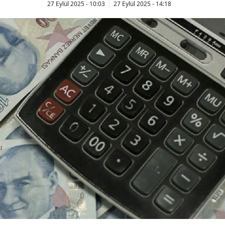
27 Eylül 2025 - 10:03
27 Eylül 2025 - 14:18
Bilecik
Bingöl
Bitlis
Bolu
Burdur
Bursa
Çanakkale
Çankırı
Çorum
Denizli
Diyarbakır