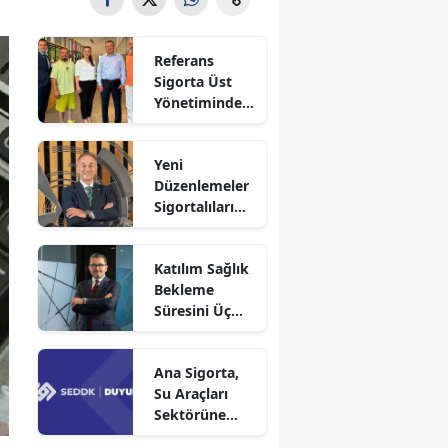
Referans
Sigorta Üst
Yönetiminden
Sigortafi’ye
Ziyaret
Yeni
Düzenlemeler
Sigortalıları
Güvence
Altına Alacak
Katılım Sağlık
Bekleme
Süresini Üç
Aya Düşürdü
Ana Sigorta,
Su Araçları
Sektörüne
Faaliyet İzni