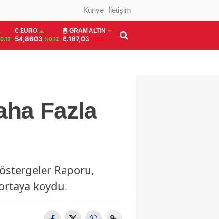
Künye
İletişim
EURO
GRAM ALTIN
54,8603
6.187,03
0.19
%0.12
-1,13
aha Fazla
Göstergeler Raporu,
 ortaya koydu.