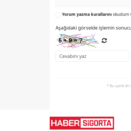
Yorum yazma kurallarını
okudum v
Aşağıdaki görselde işlemin sonucu
* Bu içerik ile