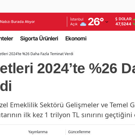
Adana
26
°
İstanbul
DOLAR
Nabzı Burada Atıyor
47,5244
Açık
%
Adıyaman
teler
Sigorta Ürünleri
Ekonomi
Afyonkarahisar
ketleri 2024’te %26 Daha Fazla Teminat Verdi
Ağrı
ketleri 2024’te %26 D
Amasya
Ankara
di
Antalya
 Özel Emeklilik Sektörü Gelişmeler ve Temel 
Artvin
arının ilk kez 1 trilyon TL sınırını geçtiğini
Aydın
Balıkesir
Yayınlanma
Güncellenme