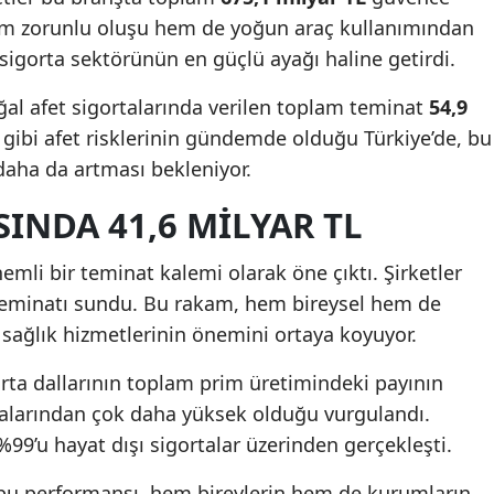
hem zorunlu oluşu hem de yoğun araç kullanımından
Mersin
 sigorta sektörünün en güçlü ayağı haline getirdi.
İstanbul
ğal afet sigortalarında verilen toplam teminat
54,9
İzmir
gibi afet risklerinin gündemde olduğu Türkiye’de, bu
aha da artması bekleniyor.
Kars
Kastamonu
SINDA 41,6 MILYAR TL
Kayseri
nemli bir teminat kalemi olarak öne çıktı. Şirketler
teminatı sundu. Bu rakam, hem bireysel hem de
Kırklareli
sağlık hizmetlerinin önemini ortaya koyuyor.
Kırşehir
orta dallarının toplam prim üretimindeki payının
Kocaeli
talarından çok daha yüksek olduğu vurgulandı.
Konya
99’u hayat dışı sigortalar üzerinden gerçekleşti.
Kütahya
i bu performansı, hem bireylerin hem de kurumların