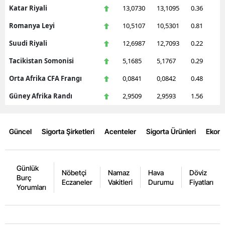
Katar Riyali
13,0730
13,1095
0.36
Malatya
Romanya Leyi
10,5107
10,5301
0.81
Manisa
Suudi Riyali
12,6987
12,7093
0.22
Kahramanmaraş
Tacikistan Somonisi
5,1685
5,1767
0.29
Mardin
Orta Afrika CFA Frangı
0,0841
0,0842
0.48
Güney Afrika Randı
2,9509
2,9593
1.56
Muğla
Muş
Güncel
Sigorta Şirketleri
Acenteler
Sigorta Ürünleri
Ekon
Nevşehir
Niğde
Günlük
Nöbetçi
Namaz
Hava
Döviz
Burç
Ordu
Eczaneler
Vakitleri
Durumu
Fiyatları
Yorumları
Rize
Sakarya