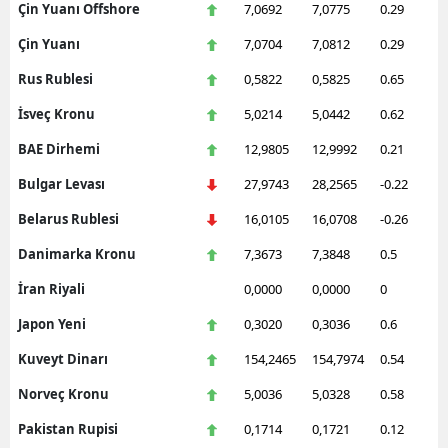
Çin Yuanı Offshore
7,0692
7,0775
0.29
Mersin
Çin Yuanı
7,0704
7,0812
0.29
İstanbul
Rus Rublesi
0,5822
0,5825
0.65
İzmir
İsveç Kronu
5,0214
5,0442
0.62
BAE Dirhemi
12,9805
12,9992
0.21
Kars
Bulgar Levası
27,9743
28,2565
-0.22
Kastamonu
Belarus Rublesi
16,0105
16,0708
-0.26
Kayseri
Danimarka Kronu
7,3673
7,3848
0.5
Kırklareli
İran Riyali
0,0000
0,0000
0
Kırşehir
Japon Yeni
0,3020
0,3036
0.6
Kocaeli
Kuveyt Dinarı
154,2465
154,7974
0.54
Norveç Kronu
5,0036
5,0328
0.58
Konya
Pakistan Rupisi
0,1714
0,1721
0.12
Kütahya