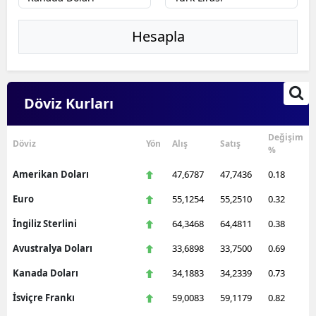
Edirne
Hesapla
Elazığ
Erzincan
Döviz Kurları
Erzurum
Eskişehir
Değişim
Döviz
Yön
Alış
Satış
%
Gaziantep
Amerikan Doları
47,6787
47,7436
0.18
Giresun
Euro
55,1254
55,2510
0.32
Gümüşhane
İngiliz Sterlini
64,3468
64,4811
0.38
Avustralya Doları
33,6898
33,7500
0.69
Hakkari
Kanada Doları
34,1883
34,2339
0.73
Hatay
İsviçre Frankı
59,0083
59,1179
0.82
Isparta