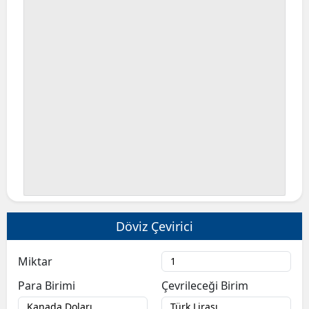
Bilecik
Bingöl
Bitlis
Bolu
Burdur
Bursa
Çanakkale
Çankırı
Döviz Çevirici
Çorum
Miktar
Denizli
Para Birimi
Çevrileceği Birim
Diyarbakır