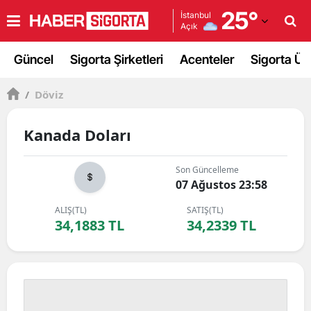
25
°
İstanbul
Açık
Adana
Güncel
Sigorta Şirketleri
Acenteler
Sigorta Ürü
Adıyaman
/
Döviz
Afyonkarahisar
Ağrı
Kanada Doları
Amasya
Son Güncelleme
07 Ağustos 23:58
Ankara
ALIŞ(TL)
SATIŞ(TL)
Antalya
34,1883 TL
34,2339 TL
Artvin
Aydın
Balıkesir