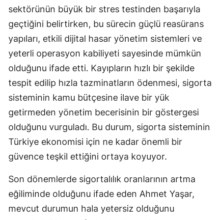
sektörünün büyük bir stres testinden başarıyla
Samsun
geçtiğini belirtirken, bu sürecin güçlü reasürans
Siirt
yapıları, etkili dijital hasar yönetim sistemleri ve
yeterli operasyon kabiliyeti sayesinde mümkün
Sinop
olduğunu ifade etti. Kayıpların hızlı bir şekilde
Sivas
tespit edilip hızla tazminatların ödenmesi, sigorta
sisteminin kamu bütçesine ilave bir yük
Tekirdağ
getirmeden yönetim becerisinin bir göstergesi
Tokat
olduğunu vurguladı. Bu durum, sigorta sisteminin
Trabzon
Türkiye ekonomisi için ne kadar önemli bir
güvence teşkil ettiğini ortaya koyuyor.
Tunceli
Şanlıurfa
Son dönemlerde sigortalılık oranlarının artma
eğiliminde olduğunu ifade eden Ahmet Yaşar,
Uşak
mevcut durumun hala yetersiz olduğunu
Van