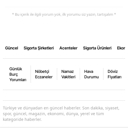
* Bu içerik ile ilgili yorum yok, ilk yorumu siz yazın, tartışalım *
Güncel
Sigorta Şirketleri
Acenteler
Sigorta Ürünleri
Ekon
Günlük
Nöbetçi
Namaz
Hava
Döviz
Burç
Eczaneler
Vakitleri
Durumu
Fiyatları
Yorumları
Türkiye ve dünyadan en güncel haberler. Son dakika, siyaset,
spor, güncel, magazin, ekonomi, dünya, yerel ve tüm
kategoride haberler.