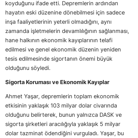
koyduğunu ifade etti. Depremlerin ardından
Mersin
hayatın eski düzenine dönebilmesi için sadece
İstanbul
inşa faaliyetlerinin yeterli olmadığını, aynı
zamanda işletmelerin devamlılığının sağlanması,
İzmir
hane halkının ekonomik kayıplarının telafi
Kars
edilmesi ve genel ekonomik düzenin yeniden
tesis edilmesinde sigortanın önemi büyük
Kastamonu
olduğunu söyledi.
Kayseri
Sigorta Koruması ve Ekonomik Kayıplar
Kırklareli
Ahmet Yaşar, depremlerin toplam ekonomik
Kırşehir
etkisinin yaklaşık 103 milyar dolar civarında
Kocaeli
olduğunu belirterek, bunun yalnızca DASK ve
Konya
sigorta şirketleri aracılığıyla yaklaşık 5 milyar
dolar tazminat ödendiğini vurguladı. Yaşar, bu
Kütahya