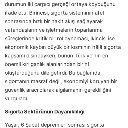
durumun iki çarpıcı gerçeği ortaya koyduğunu
Malatya
ifade etti. Birincisi, sigorta sisteminin afet
Manisa
sonrasında hızlı bir nakit akışı sağlayarak
vatandaşların ve işletmelerin toparlanma
Kahramanmaraş
süreçlerinde kritik bir rol oynaması, ikincisi ise
Mardin
ekonomik kaybın büyük bir kısmının hâlâ sigorta
kapsamı dışındayken, bunun Türkiye'nin en
Muğla
önemli kırılganlık alanlarından birini
Muş
oluşturduğunu dile getirdi. Bu bağlamda,
Nevşehir
sigortanın masraf değil, ekonomiyi koruyan bir
güvenlik aracı olarak algılamanın gerekliliğini
Niğde
vurguladı.
Ordu
Sigorta Sektörünün Dayanıklılığı
Rize
Yaşar, 6 Şubat depremleri sonrası sigorta
Sakarya