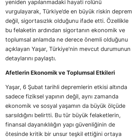
yeniden yapılanmadaki hayati rolünü
Edirne
vurgulayarak, Türkiye’de en büyük riskin deprem
değil, sigortasızlık olduğunu ifade etti. Özellikle
Elazığ
bu felaketin ardından sigortanın ekonomik ve
Erzincan
toplumsal anlamda ne derece önemli olduğunu
Erzurum
açıklayan Yaşar, Türkiye'nin mevcut durumunun
detaylarını paylaştı.
Eskişehir
Gaziantep
Afetlerin Ekonomik ve Toplumsal Etkileri
Giresun
Yaşar, 6 Şubat tarihli depremlerin etkisi altında
sadece fiziksel yapının değil, aynı zamanda
Gümüşhane
ekonomik ve sosyal yaşamın da büyük ölçüde
Hakkari
sarsıldığını belirtti. Bu tür büyük felaketlerin,
Hatay
finansal dayanıklılığın yapı güvenliğinin de
ötesinde kritik bir unsur teşkil ettiğini ortaya
Isparta