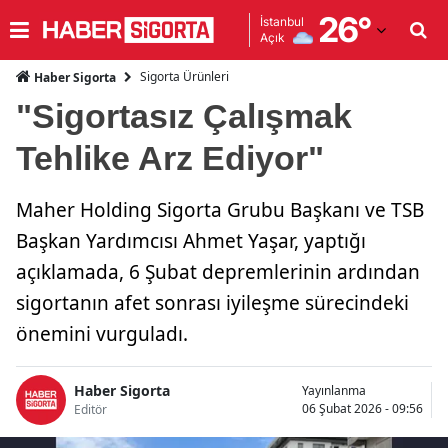
26
°
İstanbul
Açık
Adana
Sigorta Ürünleri
Haber Sigorta
Adıyaman
"Sigortasız Çalışmak
Afyonkarahisar
Tehlike Arz Ediyor"
Ağrı
Maher Holding Sigorta Grubu Başkanı ve TSB
Amasya
Başkan Yardımcısı Ahmet Yaşar, yaptığı
Ankara
açıklamada, 6 Şubat depremlerinin ardından
sigortanın afet sonrası iyileşme sürecindeki
Antalya
önemini vurguladı.
Artvin
Aydın
Haber Sigorta
Yayınlanma
06 Şubat 2026 - 09:56
Editör
Balıkesir