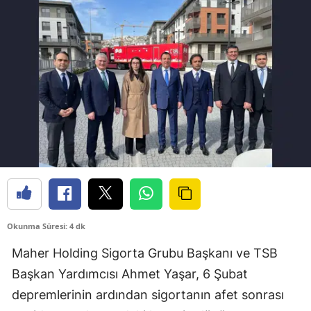
Bilecik
Bingöl
Bitlis
Bolu
Burdur
Bursa
Çanakkale
Çankırı
Okunma Süresi: 4 dk
Çorum
Maher Holding Sigorta Grubu Başkanı ve TSB
Denizli
Başkan Yardımcısı Ahmet Yaşar, 6 Şubat
depremlerinin ardından sigortanın afet sonrası
Diyarbakır