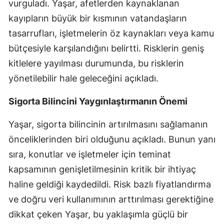
vurguladı. Yaşar, afetlerden kaynaklanan
kayıpların büyük bir kısmının vatandaşların
Yozgat
tasarrufları, işletmelerin öz kaynakları veya kamu
Zonguldak
bütçesiyle karşılandığını belirtti. Risklerin geniş
Aksaray
kitlelere yayılması durumunda, bu risklerin
yönetilebilir hale geleceğini açıkladı.
Bayburt
Karaman
Sigorta Bilincini Yaygınlaştırmanın Önemi
Kırıkkale
Yaşar, sigorta bilincinin artırılmasını sağlamanın
önceliklerinden biri olduğunu açıkladı. Bunun yanı
Batman
sıra, konutlar ve işletmeler için teminat
Şırnak
kapsamının genişletilmesinin kritik bir ihtiyaç
Bartın
haline geldiği kaydedildi. Risk bazlı fiyatlandırma
ve doğru veri kullanımının arttırılması gerektiğine
Ardahan
dikkat çeken Yaşar, bu yaklaşımla güçlü bir
Iğdır