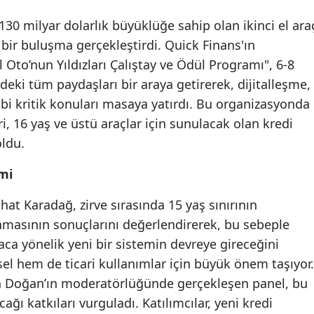
Edirne
30 milyar dolarlık büyüklüğe sahip olan ikinci el ara
 bir buluşma gerçekleştirdi. Quick Finans'ın
Elazığ
Oto’nun Yıldızları Çalıştay ve Ödül Programı", 6-8
Erzincan
deki tüm paydaşları bir araya getirerek, dijitalleşme,
bi kritik konuları masaya yatırdı. Bu organizasyonda
Erzurum
i, 16 yaş ve üstü araçlar için sunulacak olan kredi
Eskişehir
oldu.
Gaziantep
mi
Giresun
t Karadağ, zirve sırasında 15 yaş sınırının
Gümüşhane
masının sonuçlarını değerlendirerek, bu sebeple
aca yönelik yeni bir sistemin devreye gireceğini
Hakkari
sel hem de ticari kullanımlar için büyük önem taşıyor.
Hatay
an Doğan’ın moderatörlüğünde gerçekleşen panel, bu
ağı katkıları vurguladı. Katılımcılar, yeni kredi
Isparta