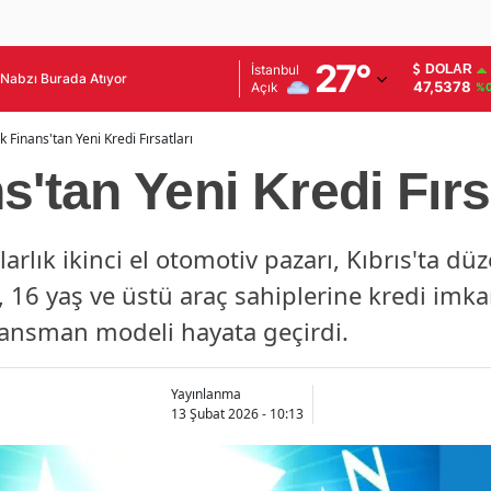
Adana
27
°
İstanbul
DOLAR
Nabzı Burada Atıyor
47,5378
Açık
%0
Adıyaman
k Finans'tan Yeni Kredi Fırsatları
Afyonkarahisar
'tan Yeni Kredi Fırs
Ağrı
Amasya
arlık ikinci el otomotiv pazarı, Kıbrıs'ta düz
, 16 yaş ve üstü araç sahiplerine kredi imk
Ankara
inansman modeli hayata geçirdi.
Antalya
Artvin
Yayınlanma
13 Şubat 2026 - 10:13
Aydın
Balıkesir