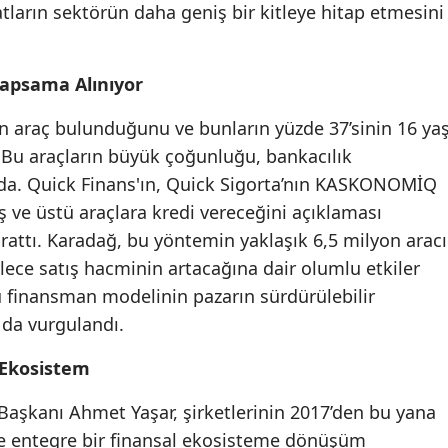
tların sektörün daha geniş bir kitleye hitap etmesini
Mersin
İstanbul
Kapsama Alınıyor
İzmir
on araç bulunduğunu ve bunların yüzde 37’sinin 16 ya
Kars
i. Bu araçların büyük çoğunluğu, bankacılık
a. Quick Finans'ın, Quick Sigorta’nın KASKONOMİQ
Kastamonu
 ve üstü araçlara kredi vereceğini açıklaması
Kayseri
attı. Karadağ, bu yöntemin yaklaşık 6,5 milyon aracı
lece satış hacminin artacağına dair olumlu etkiler
Kırklareli
 bu finansman modelinin pazarın sürdürülebilir
Kırşehir
da vurgulandı.
Kocaeli
 Ekosistem
Konya
aşkanı Ahmet Yaşar, şirketlerinin 2017’den bu yana
ve entegre bir finansal ekosisteme dönüşüm
Kütahya