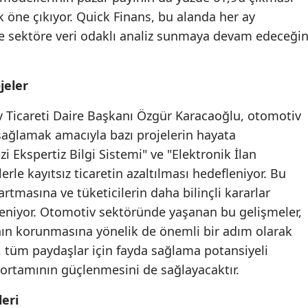
k öne çıkıyor. Quick Finans, bu alanda her ay
Samsun
le sektöre veri odaklı analiz sunmaya devam edeceğin
Siirt
Sinop
jeler
Sivas
v Ticareti Daire Başkanı Özgür Karacaoğlu, otomotiv
 sağlamak amacıyla bazı projelerin hayata
Tekirdağ
i Ekspertiz Bilgi Sistemi" ve "Elektronik İlan
Tokat
rle kayıtsız ticaretin azaltılması hedefleniyor. Bu
rtmasına ve tüketicilerin daha bilinçli kararlar
Trabzon
eniyor. Otomotiv sektöründe yaşanan bu gelişmeler,
Tunceli
nın korunmasına yönelik de önemli bir adım olarak
et, tüm paydaşlar için fayda sağlama potansiyeli
Şanlıurfa
ortamının güçlenmesini de sağlayacaktır.
Uşak
leri
Van