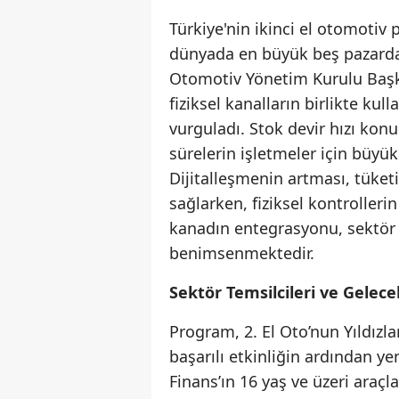
Türkiye'nin ikinci el otomotiv 
dünyada en büyük beş pazardan
Otomotiv Yönetim Kurulu Başkan
fiziksel kanalların birlikte kul
vurguladı. Stok devir hızı ko
sürelerin işletmeler için büyük
Dijitalleşmenin artması, tüketic
sağlarken, fiziksel kontrolleri
kanadın entegrasyonu, sektör t
benimsenmektedir.
Sektör Temsilcileri ve Gelece
Program, 2. El Oto’nun Yıldızla
başarılı etkinliğin ardından ye
Finans’ın 16 yaş ve üzeri araç