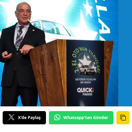
Bilecik
Bingöl
Bitlis
Bolu
Burdur
Bursa
Çanakkale
Çankırı
Çorum
Denizli
X'de Paylaş
Whatsapp'tan Gönder
Diyarbakır