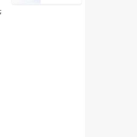
Dönem
ç
Başlıyor