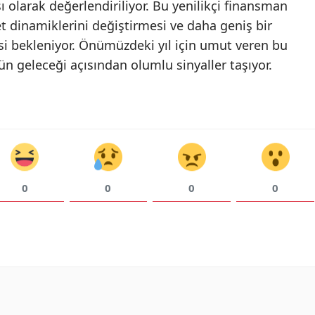
 olarak değerlendiriliyor. Bu yenilikçi finansman
et dinamiklerini değiştirmesi ve daha geniş bir
Yalova
si bekleniyor. Önümüzdeki yıl için umut veren bu
Karabük
n geleceği açısından olumlu sinyaller taşıyor.
Kilis
Osmaniye
Düzce
0
0
0
0