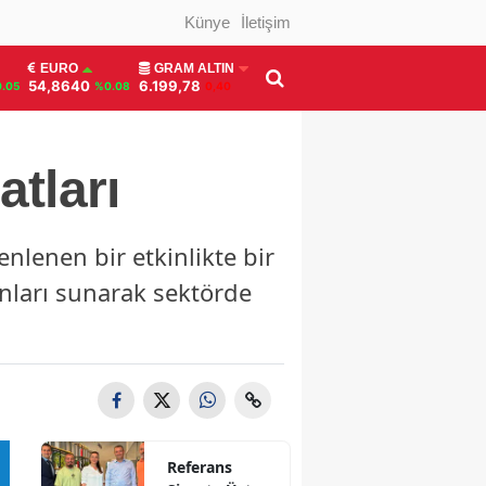
Künye
İletişim
EURO
GRAM ALTIN
54,8640
6.199,78
.05
%0.08
0,40
atları
enlenen bir etkinlikte bir
anları sunarak sektörde
Referans