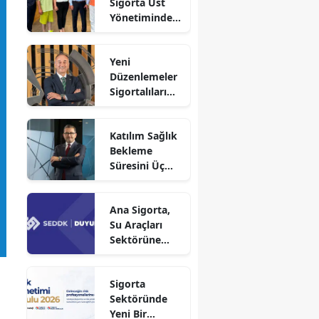
Sigorta Üst
Yönetiminden
Sigortafi’ye
Ziyaret
Yeni
Düzenlemeler
Sigortalıları
Güvence
Altına Alacak
Katılım Sağlık
Bekleme
Süresini Üç
Aya Düşürdü
Ana Sigorta,
Su Araçları
Sektörüne
Faaliyet İzni
Aldı!
Sigorta
Sektöründe
Yeni Bir