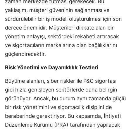
zaman merkezde tutması gerekecek. Bu
Malatya
yaklaşım, müşteri güveninin sağlanması ve
sürdürülebilir bir iş modeli oluşturulması için son
Manisa
derece önemlidir. Müşterileri dikkate alan bir
Kahramanmaraş
yönetim anlayışı, sektördeki rekabeti artıracak
Mardin
ve sigortacıların markalarına olan bağlılıklarını
güçlendirecektir.
Muğla
Risk Yönetimi ve Dayanıklılık Testleri
Muş
Büyüme alanları, siber riskler ile P&C sigortası
Nevşehir
gibi hızla genişleyen sektörlerde daha belirgin
Niğde
görünüyor. Ancak, bu durum aynı zamanda güçlü
Ordu
bir risk yönetimini ve sigortacılık disiplini de
beraberinde gerektiriyor. Bu kapsamda, İhtiyati
Rize
Düzenleme Kurumu (PRA) tarafından yapılacak
Sakarya