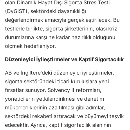
olan Dinamik Hayat Dışı Sigorta Stres Testi
Samsun
(DyGIST), sektördeki dayanıklılığı
değerlendirmek amacıyla gerçekleştirilecek. Bu
Siirt
testlerle birlikte, sigorta şirketlerinin, olası kriz
Sinop
durumlarına karşı ne kadar hazırlıklı olduğunu
Sivas
ölçmek hedefleniyor.
Tekirdağ
Düzenleyici İyileştirmeler ve Kaptif Sigortacılık
Tokat
AB ve İngiltere'deki düzenleyici iyileştirmeler,
Trabzon
sigorta sektöründeki ticari kuruluşlara yeni
fırsatlar sunuyor. Solvency II reformları,
Tunceli
yöneticilerin yetkilendirilmesi ve denetim
Şanlıurfa
mükerrerliklerinin azaltılması gibi adımlar,
sektördeki rekabeti artıracak ve büyümeyi teşvik
Uşak
edecektir. Ayrıca, kaptif sigortacılık alanının
Van