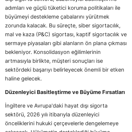
Edirne
adımları ve güçlü tüketici koruma politikaları ile
büyümeyi destekleme çabalarını yürütmek
Elazığ
zorunda kalacak. Bu süreçte, siber sigortacılık,
Erzincan
mal ve kaza (P&C) sigortası, kaptif sigortacılık ve
sermaye piyasaları gibi alanların ön plana çıkması
Erzurum
bekleniyor. Konsolidasyon eğilimlerinin
Eskişehir
artmasıyla birlikte, müşteri sonuçları ise
Gaziantep
sektördeki başarıyı belirleyecek önemli bir etken
haline gelecek.
Giresun
Gümüşhane
Düzenleyici Basitleştirme ve Büyüme Fırsatları
Hakkari
İngiltere ve Avrupa'daki hayat dışı sigorta
sektörü, 2026 yılı itibarıyla düzenleyici
Hatay
önceliklerini hukuki çerçevelerle dengelemeye
Isparta