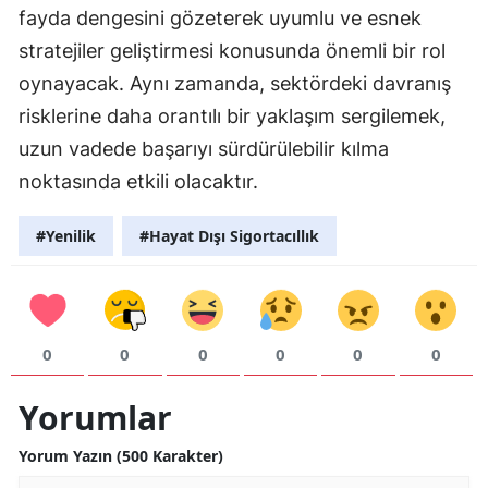
fayda dengesini gözeterek uyumlu ve esnek
Yalova
stratejiler geliştirmesi konusunda önemli bir rol
oynayacak. Aynı zamanda, sektördeki davranış
Karabük
risklerine daha orantılı bir yaklaşım sergilemek,
Kilis
uzun vadede başarıyı sürdürülebilir kılma
Osmaniye
noktasında etkili olacaktır.
Düzce
#Yenilik
#Hayat Dışı Sigortacıllık
0
0
0
0
0
0
Yorumlar
Yorum Yazın (500 Karakter)