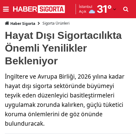
31
°
İstanbul
Açık
Adana
Sigorta Ürünleri
Haber Sigorta
Adıyaman
Hayat Dışı Sigortacılıkta
Afyonkarahisar
Önemli Yenilikler
Ağrı
Bekleniyor
Amasya
İngiltere ve Avrupa Birliği, 2026 yılına kadar
Ankara
hayat dışı sigorta sektöründe büyümeyi
Antalya
teşvik eden düzenleyici basitleştirmeleri
uygulamak zorunda kalırken, güçlü tüketici
Artvin
koruma önlemlerini de göz önünde
Aydın
bulunduracak.
Balıkesir