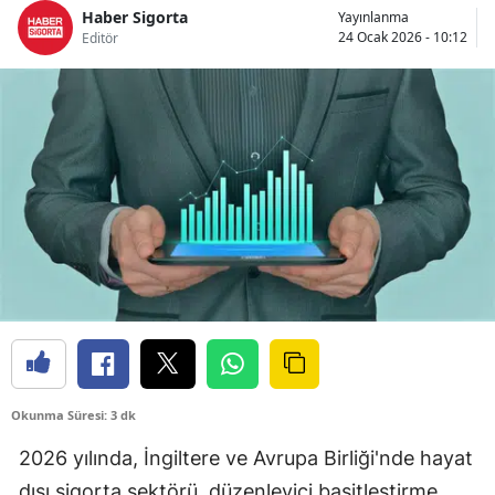
Haber Sigorta
Yayınlanma
Bilecik
24 Ocak 2026 - 10:12
Editör
Bingöl
Bitlis
Bolu
Burdur
Bursa
Çanakkale
Çankırı
Çorum
Okunma Süresi: 3 dk
Denizli
2026 yılında, İngiltere ve Avrupa Birliği'nde hayat
Diyarbakır
dışı sigorta sektörü, düzenleyici basitleştirme