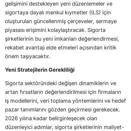
gelişimini destekleyen yeni düzenlemeler ve
Yozgat
sigortaya dayalı menkul kıymetler (ILS) için
oluşturulan güncellenmiş çerçeveler, sermaye
Zonguldak
piyasası erişimini kolaylaştıracak. Sigorta
Aksaray
şirketlerinin bu yeni imkanları değerlendirmesi,
Bayburt
rekabet avantajı elde etmeleri açısından kritik
önem taşıyacaktır.
Karaman
Yeni Stratejilerin Gerekliliği
Kırıkkale
Batman
Sigorta sektöründeki değişen dinamiklerin ve
artan fırsatların değerlendirilmesi için firmaların
Şırnak
iş modellerini, veri toplama yöntemlerini ve hedef
Bartın
pazar tanımlarını gözden geçirmesi gerekecek.
2026 yılına kadar belirginleşecek olan
Ardahan
düzenleyici adımlar, sigorta şirketlerinin maliyet-
Iğdır