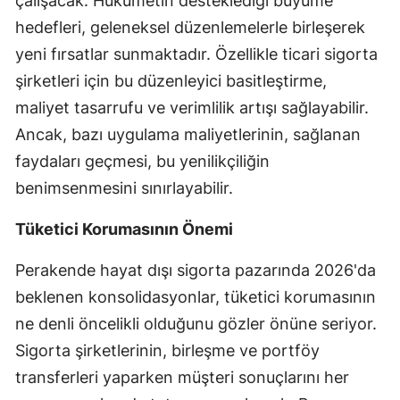
çalışacak. Hükümetin desteklediği büyüme
Mersin
hedefleri, geleneksel düzenlemelerle birleşerek
yeni fırsatlar sunmaktadır. Özellikle ticari sigorta
İstanbul
şirketleri için bu düzenleyici basitleştirme,
İzmir
maliyet tasarrufu ve verimlilik artışı sağlayabilir.
Ancak, bazı uygulama maliyetlerinin, sağlanan
Kars
faydaları geçmesi, bu yenilikçiliğin
Kastamonu
benimsenmesini sınırlayabilir.
Kayseri
Tüketici Korumasının Önemi
Kırklareli
Perakende hayat dışı sigorta pazarında 2026'da
Kırşehir
beklenen konsolidasyonlar, tüketici korumasının
Kocaeli
ne denli öncelikli olduğunu gözler önüne seriyor.
Sigorta şirketlerinin, birleşme ve portföy
Konya
transferleri yaparken müşteri sonuçlarını her
Kütahya