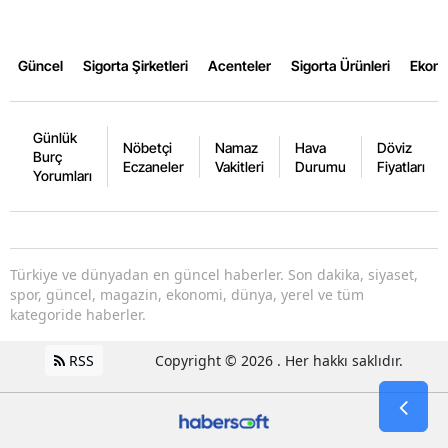
Güncel
Sigorta Şirketleri
Acenteler
Sigorta Ürünleri
Ekon
Günlük
Nöbetçi
Namaz
Hava
Döviz
Burç
Eczaneler
Vakitleri
Durumu
Fiyatları
Yorumları
Türkiye ve dünyadan en güncel haberler. Son dakika, siyaset,
spor, güncel, magazin, ekonomi, dünya, yerel ve tüm
kategoride haberler.
RSS
Copyright © 2026 . Her hakkı saklıdır.