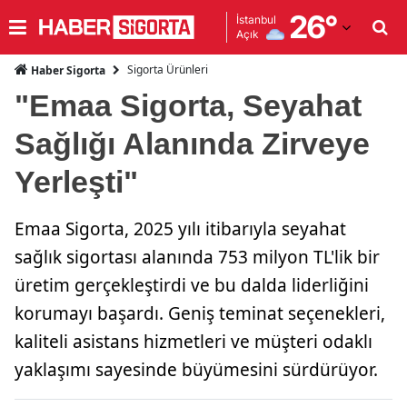
26
°
İstanbul
Açık
Adana
Sigorta Ürünleri
Haber Sigorta
Adıyaman
"Emaa Sigorta, Seyahat
Afyonkarahisar
Sağlığı Alanında Zirveye
Ağrı
Yerleşti"
Amasya
Emaa Sigorta, 2025 yılı itibarıyla seyahat
Ankara
sağlık sigortası alanında 753 milyon TL'lik bir
Antalya
üretim gerçekleştirdi ve bu dalda liderliğini
korumayı başardı. Geniş teminat seçenekleri,
Artvin
kaliteli asistans hizmetleri ve müşteri odaklı
Aydın
yaklaşımı sayesinde büyümesini sürdürüyor.
Balıkesir