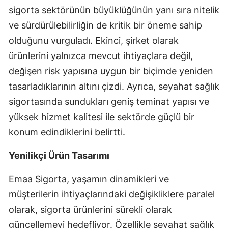
sigorta sektörünün büyüklüğünün yanı sıra nitelik
Yozgat
ve sürdürülebilirliğin de kritik bir öneme sahip
Zonguldak
olduğunu vurguladı. Ekinci, şirket olarak
ürünlerini yalnızca mevcut ihtiyaçlara değil,
Aksaray
değişen risk yapısına uygun bir biçimde yeniden
Bayburt
tasarladıklarının altını çizdi. Ayrıca, seyahat sağlık
sigortasında sundukları geniş teminat yapısı ve
Karaman
yüksek hizmet kalitesi ile sektörde güçlü bir
Kırıkkale
konum edindiklerini belirtti.
Batman
Yenilikçi Ürün Tasarımı
Şırnak
Emaa Sigorta, yaşamın dinamikleri ve
Bartın
müşterilerin ihtiyaçlarındaki değişikliklere paralel
Ardahan
olarak, sigorta ürünlerini sürekli olarak
güncellemeyi hedefliyor. Özellikle seyahat sağlık
Iğdır