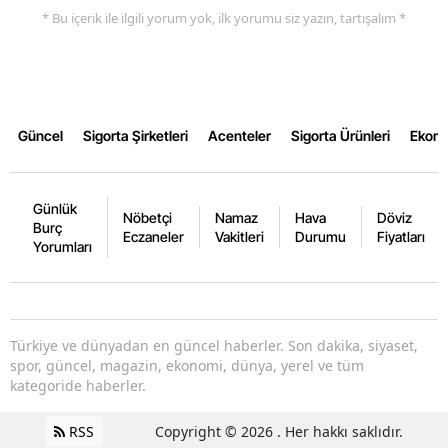
* Bu içerik ile ilgili yorum yok, ilk yorumu siz yazın, tartışalım *
Güncel
Sigorta Şirketleri
Acenteler
Sigorta Ürünleri
Ekon
Günlük
Nöbetçi
Namaz
Hava
Döviz
Burç
Eczaneler
Vakitleri
Durumu
Fiyatları
Yorumları
Türkiye ve dünyadan en güncel haberler. Son dakika, siyaset,
spor, güncel, magazin, ekonomi, dünya, yerel ve tüm
kategoride haberler.
RSS
Copyright © 2026 . Her hakkı saklıdır.