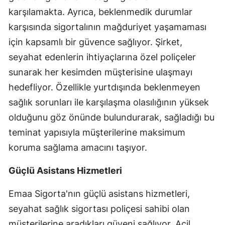
karşılamakta. Ayrıca, beklenmedik durumlar
Mersin
karşısında sigortalının mağduriyet yaşamaması
İstanbul
için kapsamlı bir güvence sağlıyor. Şirket,
İzmir
seyahat edenlerin ihtiyaçlarına özel poliçeler
sunarak her kesimden müşterisine ulaşmayı
Kars
hedefliyor. Özellikle yurtdışında beklenmeyen
Kastamonu
sağlık sorunları ile karşılaşma olasılığının yüksek
olduğunu göz önünde bulundurarak, sağladığı bu
Kayseri
teminat yapısıyla müşterilerine maksimum
Kırklareli
koruma sağlama amacını taşıyor.
Kırşehir
Güçlü Asistans Hizmetleri
Kocaeli
Emaa Sigorta'nın güçlü asistans hizmetleri,
Konya
seyahat sağlık sigortası poliçesi sahibi olan
Kütahya
müşterilerine aradıkları güveni sağlıyor. Acil