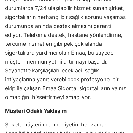
durumlarda 7/24 ulaşılabilir hizmet sunan şirket,
Malatya
sigortalıların herhangi bir sağlık sorunu yaşaması
Manisa
durumunda anında destek almasını garanti
Kahramanmaraş
ediyor. Telefonla destek, hastane yönlendirme,
tercüme hizmetleri gibi pek çok alanda
Mardin
sigortalılara yardımcı olan Emaa, bu sayede
Muğla
müşteri memnuniyetini artırmayı başardı.
Muş
Seyahatte karşılaşılabilecek acil sağlık
ihtiyaçlarına yanıt verebilecek profesyonel bir
Nevşehir
ekip ile çalışan Emaa Sigorta, sigortalıların yalnız
Niğde
olmadığını hissettirmeyi amaçlıyor.
Ordu
Müşteri Odaklı Yaklaşım
Rize
Şirket, müşteri memnuniyetini her zaman
Sakarya