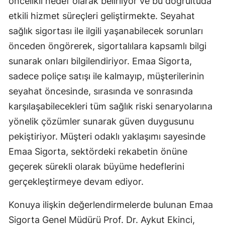
öncelikli hedef olarak belirliyor ve bu doğrultuda
etkili hizmet süreçleri geliştirmekte. Seyahat
Samsun
sağlık sigortası ile ilgili yaşanabilecek sorunları
Siirt
önceden öngörerek, sigortalılara kapsamlı bilgi
Sinop
sunarak onları bilgilendiriyor. Emaa Sigorta,
sadece poliçe satışı ile kalmayıp, müşterilerinin
Sivas
seyahat öncesinde, sırasında ve sonrasında
Tekirdağ
karşılaşabilecekleri tüm sağlık riski senaryolarına
Tokat
yönelik çözümler sunarak güven duygusunu
pekiştiriyor. Müşteri odaklı yaklaşımı sayesinde
Trabzon
Emaa Sigorta, sektördeki rekabetin önüne
Tunceli
geçerek sürekli olarak büyüme hedeflerini
gerçekleştirmeye devam ediyor.
Şanlıurfa
Uşak
Konuya ilişkin değerlendirmelerde bulunan Emaa
Sigorta Genel Müdürü Prof. Dr. Aykut Ekinci,
Van