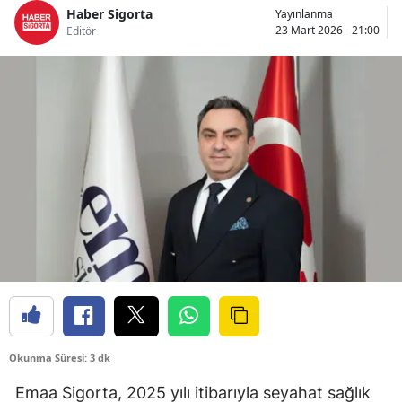
Haber Sigorta
Yayınlanma
Bilecik
23 Mart 2026 - 21:00
Editör
Bingöl
Bitlis
Bolu
Burdur
Bursa
Çanakkale
Çankırı
Çorum
Denizli
Okunma Süresi: 3 dk
Diyarbakır
Emaa Sigorta, 2025 yılı itibarıyla seyahat sağlık