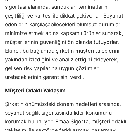
sigortası alanında, sundukları teminatların
Yalova
çeşitliliği ve kalitesi ile dikkat çekiyorlar. Seyahat
Karabük
edenlerin karşılaşabilecekleri olumsuz durumları
minimize etmek adına kapsamlı ürünler sunarak,
Kilis
müşterilerinin güvenliğini ön planda tutuyorlar.
Osmaniye
Ekinci, bu bağlamda şirketin müşteri taleplerini
yakından izlediğini ve analiz ettiğini ekleyerek,
Düzce
gelişen risk yapılarına uygun çözümler
üreteceklerinin garantisini verdi.
Müşteri Odaklı Yaklaşım
Şirketin önümüzdeki dönem hedefleri arasında,
seyahat sağlık sigortasında lider konumunu
korumak bulunuyor. Emaa Sigorta, müşteri odaklı
yaklaşımı ile sektörde farklılaşmayı başarmayı