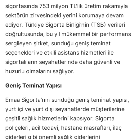
sigortasında 753 milyon TL'lik üretim rakamıyla
Edirne
sektörün zirvesindeki yerini korumaya devam
Elazığ
ediyor. Türkiye Sigorta Birliği’nin (TSB) verileri
Erzincan
doğrultusunda, bu yıl mükemmel bir performans
sergileyen şirket, sunduğu geniş teminat
Erzurum
seçenekleri ve etkili asistans hizmetleri ile
Eskişehir
sigortalıların seyahatlerinde daha güvenli ve
huzurlu olmalarını sağlıyor.
Gaziantep
Giresun
Geniş Teminat Yapısı
Gümüşhane
Emaa Sigorta'nın sunduğu geniş teminat yapısı,
yurt içi ve yurt dışı seyahatlerde müşterilerine
Hakkari
çeşitli sağlık hizmetlerini kapsıyor. Sigorta
Hatay
poliçeleri, acil tedavi, hastane masrafları, ilaç
Isparta
giderleri gibi önemli sağlık giderlerini