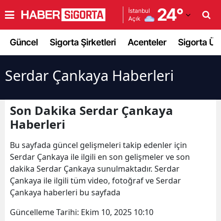
24
°
İstanbul
Açık
Adana
Güncel
Sigorta Şirketleri
Acenteler
Sigorta Ürü
Adıyaman
Afyonkarahisar
Serdar Çankaya Haberleri
Ağrı
Son Dakika Serdar Çankaya
Amasya
Haberleri
Ankara
Bu sayfada güncel gelişmeleri takip edenler için
Antalya
Serdar Çankaya ile ilgili en son gelişmeler ve son
dakika Serdar Çankaya sunulmaktadır. Serdar
Artvin
Çankaya ile ilgili tüm video, fotoğraf ve Serdar
Aydın
Çankaya haberleri bu sayfada
Güncelleme Tarihi:
Ekim 10, 2025 10:10
Balıkesir