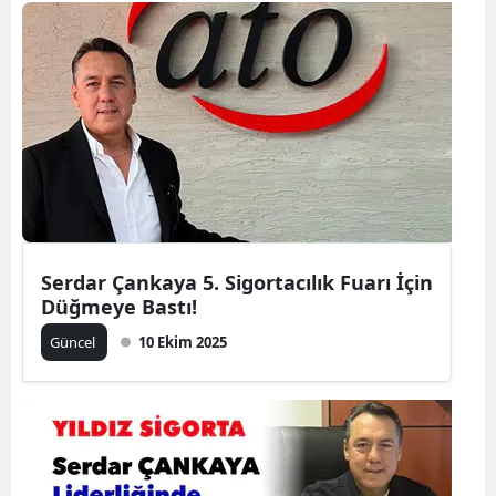
Bilecik
Bingöl
Bitlis
Bolu
Burdur
Bursa
Serdar Çankaya 5. Sigortacılık Fuarı İçin
Çanakkale
Düğmeye Bastı!
Çankırı
Güncel
10 Ekim 2025
Çorum
Denizli
Diyarbakır