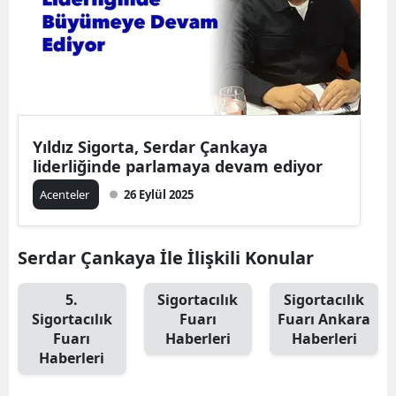
Edirne
Elazığ
Erzincan
Erzurum
Yıldız Sigorta, Serdar Çankaya
liderliğinde parlamaya devam ediyor
Eskişehir
Acenteler
26 Eylül 2025
Gaziantep
Giresun
Serdar Çankaya İle İlişkili Konular
Gümüşhane
5.
Sigortacılık
Sigortacılık
Hakkari
Sigortacılık
Fuarı
Fuarı Ankara
Fuarı
Haberleri
Haberleri
Hatay
Haberleri
Isparta