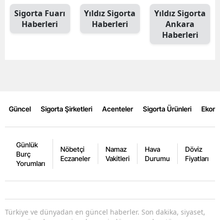
Sigorta Fuarı
Yıldız Sigorta
Yıldız Sigorta
Mersin
Haberleri
Haberleri
Ankara
İstanbul
Haberleri
İzmir
Kars
Kastamonu
Güncel
Sigorta Şirketleri
Acenteler
Sigorta Ürünleri
Ekon
Kayseri
Kırklareli
Günlük
Nöbetçi
Namaz
Hava
Döviz
Burç
Kırşehir
Eczaneler
Vakitleri
Durumu
Fiyatları
Yorumları
Kocaeli
Konya
Türkiye ve dünyadan en güncel haberler. Son dakika, siyaset,
Kütahya