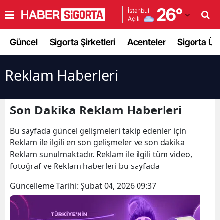
26
°
İstanbul
Açık
Adana
Güncel
Sigorta Şirketleri
Acenteler
Sigorta Ürü
Adıyaman
Afyonkarahisar
Reklam Haberleri
Ağrı
Son Dakika Reklam Haberleri
Amasya
Bu sayfada güncel gelişmeleri takip edenler için
Ankara
Reklam ile ilgili en son gelişmeler ve son dakika
Antalya
Reklam sunulmaktadır. Reklam ile ilgili tüm video,
fotoğraf ve Reklam haberleri bu sayfada
Artvin
Güncelleme Tarihi:
Şubat 04, 2026 09:37
Aydın
Balıkesir