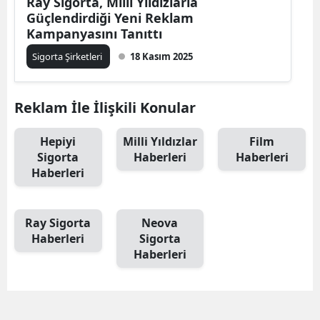
Ray Sigorta, Milli Yıldızlarla
Güçlendirdiği Yeni Reklam
Mersin
Kampanyasını Tanıttı
İstanbul
Sigorta Şirketleri
18 Kasım 2025
İzmir
Reklam İle İlişkili Konular
Kars
Kastamonu
Hepiyi
Milli Yıldızlar
Film
Sigorta
Haberleri
Haberleri
Kayseri
Haberleri
Kırklareli
Ray Sigorta
Neova
Kırşehir
Haberleri
Sigorta
Haberleri
Kocaeli
Konya
Kütahya