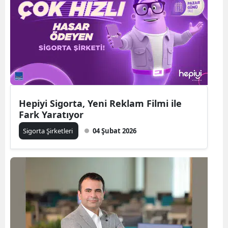
Bilecik
Bingöl
Bitlis
Bolu
Burdur
Hepiyi Sigorta, Yeni Reklam Filmi ile
Fark Yaratıyor
Bursa
Sigorta Şirketleri
04 Şubat 2026
Çanakkale
Çankırı
Çorum
Denizli
Diyarbakır