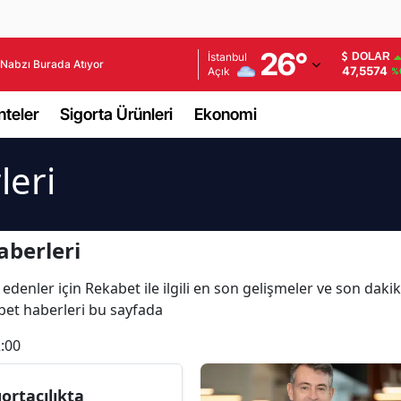
Adana
26
°
İstanbul
DOLAR
Nabzı Burada Atıyor
47,5574
Açık
%
Adıyaman
teler
Sigorta Ürünleri
Ekonomi
Afyonkarahisar
Ağrı
leri
Amasya
Ankara
aberleri
Antalya
 edenler için Rekabet ile ilgili en son gelişmeler ve son da
kabet haberleri bu sayfada
Artvin
:00
Aydın
Balıkesir
gortacılıkta