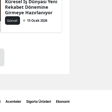
Küresel İş Dünyası Yeni
Rekabet Dönemine
Girmeye Hazırlanıyor
Güncel
15 Ocak 2026
i
Acenteler
Sigorta Ürünleri
Ekonomi