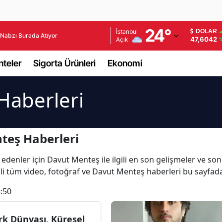
Adana
24
°
İstanbul
DOLAR
Nabzı Burada Atıyor
47,6042
Açık
Adıyaman
teler
Sigorta Ürünleri
Ekonomi
Afyonkarahisar
Ağrı
Haberleri
Amasya
Ankara
teş Haberleri
Antalya
 edenler için Davut Menteş ile ilgili en son gelişmeler ve s
ili tüm video, fotoğraf ve Davut Menteş haberleri bu sayfad
Artvin
:50
Aydın
Balıkesir
rk Dünyası, Küresel