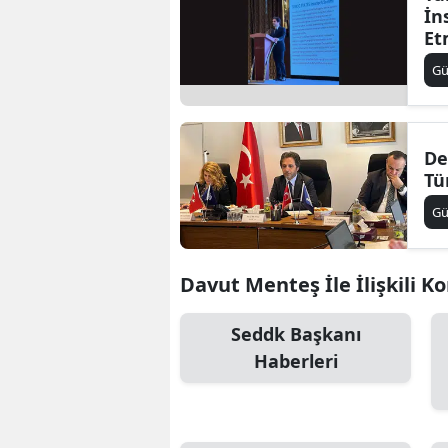
İn
Et
Sa
Gü
De
Tü
Gü
Davut Menteş İle İlişkili K
Seddk Başkanı
Haberleri