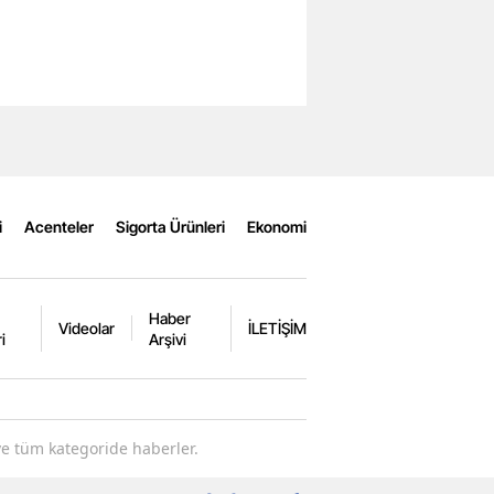
i
Acenteler
Sigorta Ürünleri
Ekonomi
Haber
Videolar
İLETİŞİM
i
Arşivi
ve tüm kategoride haberler.