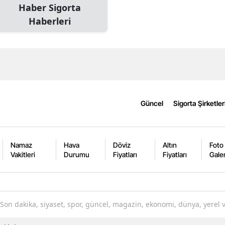
Haber Sigorta
Edirne
Haberleri
Elazığ
Erzincan
Erzurum
Eskişehir
Güncel
Sigorta Şirketler
Gaziantep
Giresun
Namaz
Hava
Döviz
Altın
Foto
Vakitleri
Durumu
Fiyatları
Fiyatları
Galer
Gümüşhane
Hakkari
Hatay
Son dakika, siyaset, spor, güncel, magazin, ekonomi, dünya, yerel 
Isparta