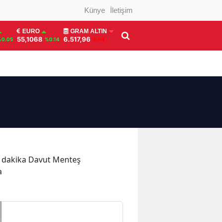
Künye
İletişim
EURO
GRAM ALTIN
55,1068
6.517,96
%0.05
%0.14
0,34
on dakika Davut Menteş
a