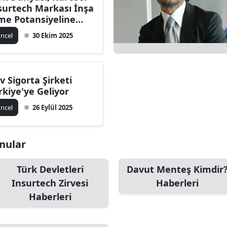
surtech Markası İnşa
Bilecik
me Potansiyeline
hip
Bingöl
ncel
30 Ekim 2025
Bitlis
Bolu
v Sigorta Şirketi
rkiye'ye Geliyor
Burdur
ncel
26 Eylül 2025
Bursa
Çanakkale
onular
Çankırı
Türk Devletleri
Davut Menteş Kimdir
Çorum
Insurtech Zirvesi
Haberleri
Haberleri
Denizli
Diyarbakır