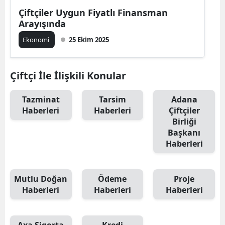
Çiftçiler Uygun Fiyatlı Finansman
Mersin
Arayışında
İstanbul
Ekonomi
25 Ekim 2025
İzmir
Çiftçi İle İlişkili Konular
Kars
Kastamonu
Tazminat
Tarsim
Adana
Haberleri
Haberleri
Çiftçiler
Kayseri
Birliği
Başkanı
Kırklareli
Haberleri
Kırşehir
Mutlu Doğan
Ödeme
Proje
Kocaeli
Haberleri
Haberleri
Haberleri
Konya
Kütahya
Axa Sigorta
Kredi