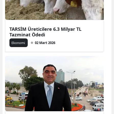
Edirne
Elazığ
Erzincan
TARSİM Üreticilere 6.3 Milyar TL
Tazminat Ödedi
Erzurum
Ekonomi
02 Mart 2026
Eskişehir
Gaziantep
Giresun
Gümüşhane
Hakkari
Hatay
Isparta