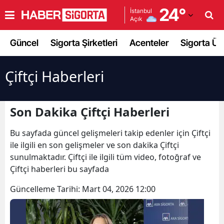
24
°
İstanbul
Açık
Adana
Güncel
Sigorta Şirketleri
Acenteler
Sigorta Ürü
Adıyaman
Afyonkarahisar
Çiftçi Haberleri
Ağrı
Son Dakika Çiftçi Haberleri
Amasya
Bu sayfada güncel gelişmeleri takip edenler için Çiftçi
Ankara
ile ilgili en son gelişmeler ve son dakika Çiftçi
Antalya
sunulmaktadır. Çiftçi ile ilgili tüm video, fotoğraf ve
Çiftçi haberleri bu sayfada
Artvin
Güncelleme Tarihi:
Mart 04, 2026 12:00
Aydın
Balıkesir