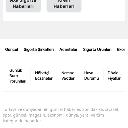
Haberleri
Haberleri
Malatya
Manisa
Kahramanmaraş
Mardin
Güncel
Sigorta Şirketleri
Acenteler
Sigorta Ürünleri
Ekon
Muğla
Muş
Günlük
Nöbetçi
Namaz
Hava
Döviz
Burç
Eczaneler
Vakitleri
Durumu
Fiyatları
Nevşehir
Yorumları
Niğde
Ordu
Türkiye ve dünyadan en güncel haberler. Son dakika, siyaset,
Rize
spor, güncel, magazin, ekonomi, dünya, yerel ve tüm
kategoride haberler.
Sakarya