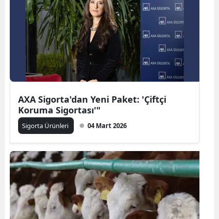
Bilecik
Bingöl
Bitlis
Bolu
Burdur
AXA Sigorta'dan Yeni Paket: 'Çiftçi
Koruma Sigortası'"
Bursa
Sigorta Ürünleri
04 Mart 2026
Çanakkale
Çankırı
Çorum
Denizli
Diyarbakır