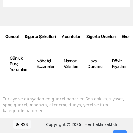
Edirne
Elazığ
Erzincan
Güncel
Sigorta Şirketleri
Acenteler
Sigorta Ürünleri
Ekon
Erzurum
Eskişehir
Günlük
Nöbetçi
Namaz
Hava
Döviz
Burç
Eczaneler
Vakitleri
Durumu
Fiyatları
Gaziantep
Yorumları
Giresun
Gümüşhane
Türkiye ve dünyadan en güncel haberler. Son dakika, siyaset,
spor, güncel, magazin, ekonomi, dünya, yerel ve tüm
Hakkari
kategoride haberler.
Hatay
RSS
Copyright © 2026 . Her hakkı saklıdır.
Isparta