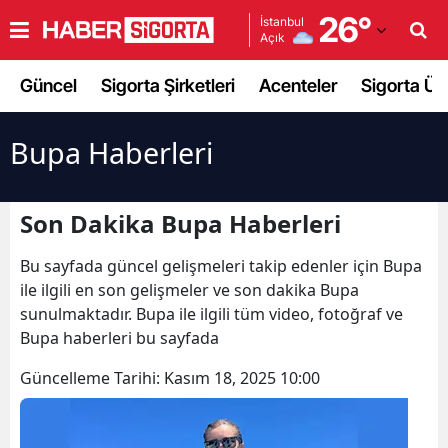
26
°
İstanbul
Açık
Adana
Güncel
Sigorta Şirketleri
Acenteler
Sigorta Ürü
Adıyaman
Afyonkarahisar
Bupa Haberleri
Ağrı
Son Dakika Bupa Haberleri
Amasya
Bu sayfada güncel gelişmeleri takip edenler için Bupa
Ankara
ile ilgili en son gelişmeler ve son dakika Bupa
Antalya
sunulmaktadır. Bupa ile ilgili tüm video, fotoğraf ve
Bupa haberleri bu sayfada
Artvin
Güncelleme Tarihi:
Kasım 18, 2025 10:00
Aydın
Balıkesir