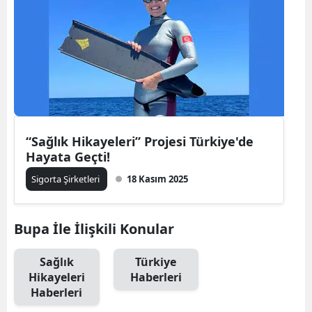
Bilecik
Bingöl
Bitlis
Bolu
Burdur
“Sağlık Hikayeleri” Projesi Türkiye'de
Hayata Geçti!
Bursa
Sigorta Şirketleri
18 Kasım 2025
Çanakkale
Çankırı
Bupa İle İlişkili Konular
Çorum
Sağlık
Türkiye
Denizli
Hikayeleri
Haberleri
Haberleri
Diyarbakır