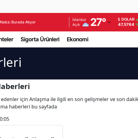
Adana
27
°
İstanbul
DOLAR
Nabzı Burada Atıyor
47,5764
Açık
%
Adıyaman
teler
Sigorta Ürünleri
Ekonomi
Afyonkarahisar
Ağrı
leri
Amasya
Ankara
aberleri
Antalya
 edenler için Anlaşma ile ilgili en son gelişmeler ve son d
laşma haberleri bu sayfada
Artvin
0:05
Aydın
Balıkesir