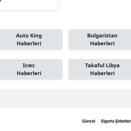
Edirne
Elazığ
Erzincan
Auto King
Bulgaristan
Haberleri
Haberleri
Erzurum
Eskişehir
Icıec
Takaful Libya
Gaziantep
Haberleri
Haberleri
Giresun
Gümüşhane
Hakkari
Hatay
Güncel
Sigorta Şirketler
Isparta