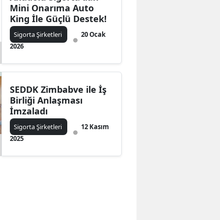
Mini Onarıma Auto
King İle Güçlü Destek!
Sigorta Şirketleri
20 Ocak
2026
SEDDK Zimbabve ile İş
Birliği Anlaşması
İmzaladı
Sigorta Şirketleri
12 Kasım
2025