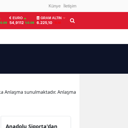
Künye
İletişim
EURO
GRAM ALTIN
54,9112
6.225,10
0.09
%0.08
-0,10
akika Anlaşma sunulmaktadır. Anlaşma
Anadolu Sigorta'dan