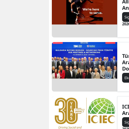
Al
An
Si
202
Tü
Ar
Do
E
IC
Ar
Si
202