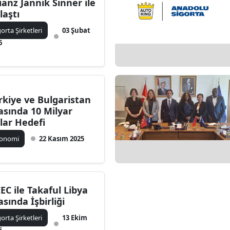
lianz Jannik Sinner ile
Bilecik
laştı
gorta Şirketleri
03 Şubat
Bingöl
6
Bitlis
Bolu
Burdur
rkiye ve Bulgaristan
asında 10 Milyar
Bursa
lar Hedefi
Çanakkale
konomi
22 Kasım 2025
Çankırı
Çorum
IEC ile Takaful Libya
asında İşbirliği
Denizli
gorta Şirketleri
13 Ekim
Diyarbakır
5