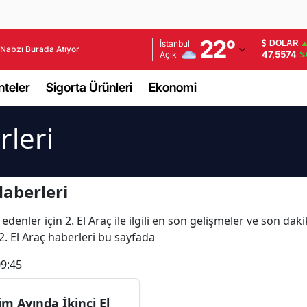
Adana
22
°
İstanbul
DOLAR
Nabzı Burada Atıyor
47,5574
Açık
%
Adıyaman
teler
Sigorta Ürünleri
Ekonomi
Afyonkarahisar
Ağrı
rleri
Amasya
Ankara
Haberleri
Antalya
denler için 2. El Araç ile ilgili en son gelişmeler ve son daki
e 2. El Araç haberleri bu sayfada
Artvin
09:45
Aydın
Balıkesir
im Ayında İkinci El