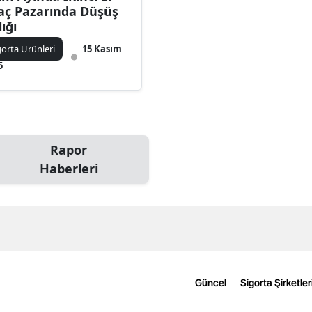
aç Pazarında Düşüş
Bilecik
lığı
Bingöl
gorta Ürünleri
15 Kasım
5
Bitlis
Bolu
Burdur
Rapor
Bursa
Haberleri
Çanakkale
Çankırı
Çorum
Denizli
Güncel
Sigorta Şirketler
Diyarbakır