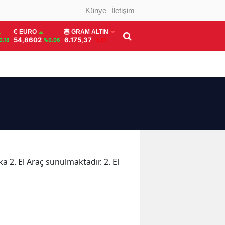
Künye
İletişim
EURO
GRAM ALTIN
54,8602
6.175,37
0.18
%0.06
-1,31
ka 2. El Araç sunulmaktadır. 2. El